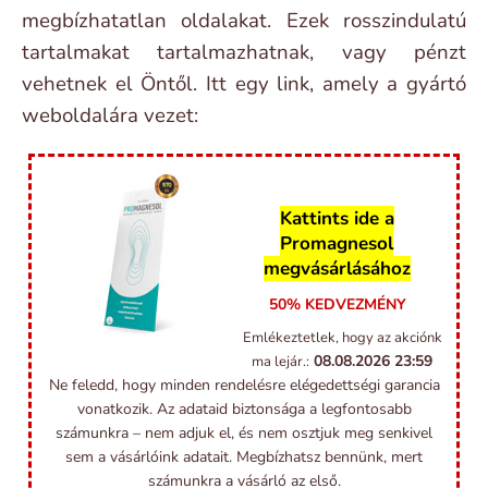
megbízhatatlan oldalakat. Ezek rosszindulatú
tartalmakat tartalmazhatnak, vagy pénzt
vehetnek el Öntől. Itt egy link, amely a gyártó
weboldalára vezet:
Kattints ide a
Promagnesol
megvásárlásához
50% KEDVEZMÉNY
Emlékeztetlek, hogy az akciónk
08.08.2026
23:59
ma lejár.:
Ne feledd, hogy minden rendelésre elégedettségi garancia
vonatkozik. Az adataid biztonsága a legfontosabb
számunkra – nem adjuk el, és nem osztjuk meg senkivel
sem a vásárlóink adatait. Megbízhatsz bennünk, mert
számunkra a vásárló az első.