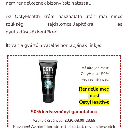
nem rendelkeznek bizonyított hatással.
Az OstyHealth krém használata után már nincs
szükség fájdalomcsillapítókra és
gyulladáscsökkentőkre.
Itt van a gyártó hivatalos honlapjának linkje:
Vásároljon most
OstyHealth 50%
kedvezménnyel!
Rendelje meg
most
OstyHealth-t
50% kedvezményt garantálunk
2026.08.09
23:59
Az akció érvényes:
Figyelem! Az akció korlátozott ideig tart, mivel a készletek