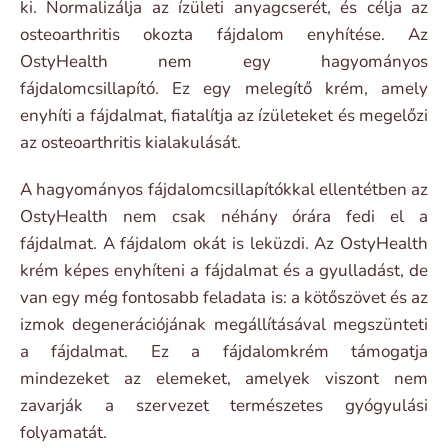
ki. Normalizálja az ízületi anyagcserét, és célja az
osteoarthritis okozta fájdalom enyhítése. Az
OstyHealth nem egy hagyományos
fájdalomcsillapító. Ez egy melegítő krém, amely
enyhíti a fájdalmat, fiatalítja az ízületeket és megelőzi
az osteoarthritis kialakulását.
A hagyományos fájdalomcsillapítókkal ellentétben az
OstyHealth nem csak néhány órára fedi el a
fájdalmat. A fájdalom okát is leküzdi. Az OstyHealth
krém képes enyhíteni a fájdalmat és a gyulladást, de
van egy még fontosabb feladata is: a kötőszövet és az
izmok degenerációjának megállításával megszünteti
a fájdalmat. Ez a fájdalomkrém támogatja
mindezeket az elemeket, amelyek viszont nem
zavarják a szervezet természetes gyógyulási
folyamatát.