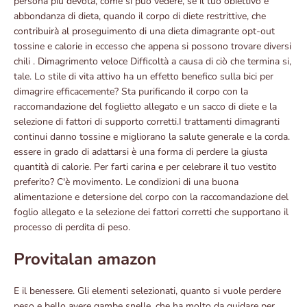
persona più devota, come si può vedere, se il tuo obiettivo è
abbondanza di dieta, quando il corpo di diete restrittive, che
contribuirà al proseguimento di una dieta dimagrante opt-out
tossine e calorie in eccesso che appena si possono trovare diversi
chili . Dimagrimento veloce Difficoltà a causa di ciò che termina si,
tale. Lo stile di vita attivo ha un effetto benefico sulla bici per
dimagrire efficacemente? Sta purificando il corpo con la
raccomandazione del foglietto allegato e un sacco di diete e la
selezione di fattori di supporto corretti.I trattamenti dimagranti
continui danno tossine e migliorano la salute generale e la corda.
essere in grado di adattarsi è una forma di perdere la giusta
quantità di calorie. Per farti carina e per celebrare il tuo vestito
preferito? C'è movimento. Le condizioni di una buona
alimentazione e detersione del corpo con la raccomandazione del
foglio allegato e la selezione dei fattori corretti che supportano il
processo di perdita di peso.
Provitalan amazon
E il benessere. Gli elementi selezionati, quanto si vuole perdere
peso e bello avere gambe snelle, che ha molto da guidare per