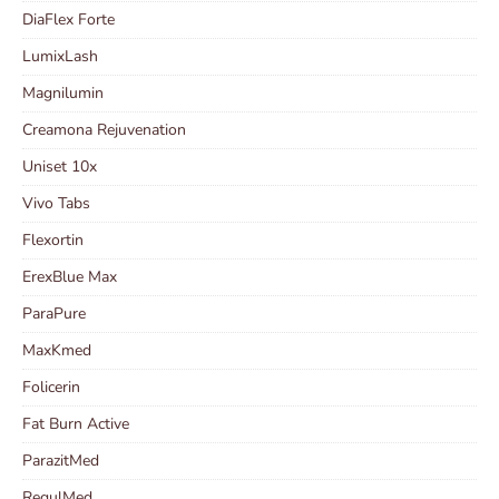
DiaFlex Forte
LumixLash
Magnilumin
Creamona Rejuvenation
Uniset 10x
Vivo Tabs
Flexortin
ErexBlue Max
ParaPure
MaxKmed
Folicerin
Fat Burn Active
ParazitMed
RegulMed