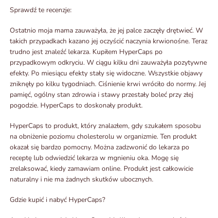
Sprawdź te recenzje:
Ostatnio moja mama zauważyła, że jej palce zaczęły drętwieć. W
takich przypadkach kazano jej oczyścić naczynia krwionośne. Teraz
trudno jest znaleźć lekarza. Kupiłem HyperCaps po
przypadkowym odkryciu. W ciągu kilku dni zauważyła pozytywne
efekty. Po miesiącu efekty stały się widoczne. Wszystkie objawy
zniknęły po kilku tygodniach. Ciśnienie krwi wróciło do normy. Jej
pamięć, ogólny stan zdrowia i stawy przestały boleć przy złej
pogodzie. HyperCaps to doskonały produkt.
HyperCaps to produkt, który znalazłem, gdy szukałem sposobu
na obniżenie poziomu cholesterolu w organizmie. Ten produkt
okazał się bardzo pomocny. Można zadzwonić do lekarza po
receptę lub odwiedzić lekarza w mgnieniu oka. Mogę się
zrelaksować, kiedy zamawiam online. Produkt jest całkowicie
naturalny i nie ma żadnych skutków ubocznych.
Gdzie kupić i nabyć HyperCaps?