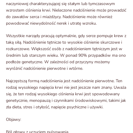
naczyniowej charakteryzującej się stałym lub tymczasowym
wzrostem ciśnienia krwi. Nieleczone nadciśnienie może prowadzić
do zawałów serca i miażdżycy. Nadciśnienie może również
powodować niewydolność nerek i utratę wzroku.
Wszystkie narządy pracują optymalnie, gdy serce pompuje krew z
taką siłą. Nadciśnienie tętnicze to wysokie ciśnienie skurczowe i
rozkurczowe. Większość osób z nadciśnieniem tętniczym jest w
średnim lub starszym wieku. W ponad 90% przypadków ma ono
podłoże genetyczne. W zależności od przyczyny możemy
wyróżnić nadciśnienie pierwotne i wtórne.
Najczęstszą formą nadciśnienia jest nadciśnienie pierwotne. Ten
rodzaj wysokiego napięcia krwi nie jest jeszcze nam znany. Uważa
się, że ten rodzaj wysokiego ciśnienia krwi jest spowodowany
genetycznie, menopauzą i czynnikami środowiskowymi, takimi jak
zła dieta, stres i otyłość, napięcie psychiczne i używki.
Objawy:
Ból głowy z uczuciem pulsowania