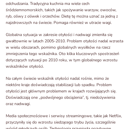
odchudzania. Tradycyjna kuchnia ma wiele cech
śródziemnomorskich, takich jak spożywanie warzyw, owoców,
ryb, oliwy z oliwek i orzechów. Dietę tę można uznać za jedną z
najzdrowszych na świecie. Pomaga również w utracie wagi.
Globalna sytuacja w zakresie otyłości i nadwagi zmieniła się
gwałtownie w latach 2005-2010. Problem otyłości nadal wzrasta
w wielu obszarach, pomimo globalnych wysiłków na rzecz
zmniejszenia tego wskaźnika. Oto kilka kluczowych spostrzeżeń
dotyczących sytuacji po 2010 roku, w tym globalnego wzrostu
wskaźników otyłości.
Na całym świecie wskaźnik otyłości nadal rośnie, mimo że
niektóre kraje doświadczają stabilizacji lub spadku. Problem
otyłości jest głównym problemem w krajach rozwijających się.
Doświadczają one „podwójnego obciążenia”, tj. niedożywienia
oraz nadwagi.
Media społecznościowe i serwisy streamingowe, takie jak Netflix,
przyczyniły się do wzrostu siedzącego trybu życia, szczególnie
wśród młodszych osób. Technologia przyniosła pozytywne