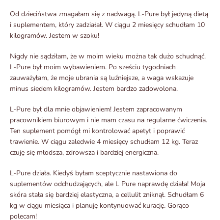
Od dzieciństwa zmagałam się z nadwagą. L-Pure był jedyną dietą
i suplementem, który zadziałał. W ciągu 2 miesięcy schudłam 10
kilogramów. Jestem w szoku!
Nigdy nie sądziłam, że w moim wieku można tak dużo schudnąć.
L-Pure był moim wybawieniem. Po sześciu tygodniach
zauważyłam, że moje ubrania są luźniejsze, a waga wskazuje
minus siedem kilogramów. Jestem bardzo zadowolona.
L-Pure był dla mnie objawieniem! Jestem zapracowanym
pracownikiem biurowym i nie mam czasu na regularne ćwiczenia.
Ten suplement pomógł mi kontrolować apetyt i poprawić
trawienie. W ciągu zaledwie 4 miesięcy schudłam 12 kg. Teraz
czuję się młodsza, zdrowsza i bardziej energiczna.
L-Pure działa. Kiedyś byłam sceptycznie nastawiona do
suplementów odchudzających, ale L Pure naprawdę działa! Moja
skóra stała się bardziej elastyczna, a cellulit zniknął. Schudłam 6
kg w ciągu miesiąca i planuję kontynuować kurację. Gorąco
polecam!