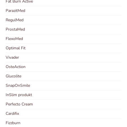
Fat Burn Active
ParazitMed
RegulMed
ProstaMed
FlexoMed
Optimal Fit
Vivader
OsteAction
Glucolite
SnapOnSmile
InSlim produkt
Perfecto Cream
Cardifix
Fizzburn