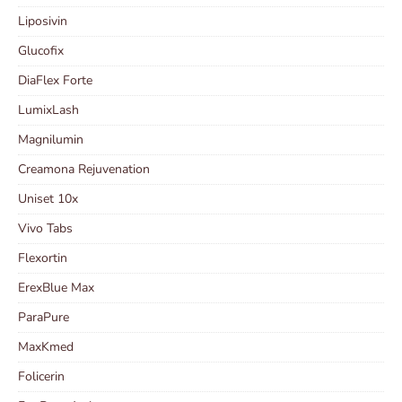
Liposivin
Glucofix
DiaFlex Forte
LumixLash
Magnilumin
Creamona Rejuvenation
Uniset 10x
Vivo Tabs
Flexortin
ErexBlue Max
ParaPure
MaxKmed
Folicerin