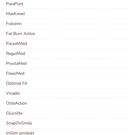
ParaPure
MaxKmed
Folicerin
Fat Burn Active
ParazitMed
RegulMed
ProstaMed
FlexoMed
Optimal Fit
Vivader
OsteAction
Glucolite
SnapOnSmile
InSlim produkt