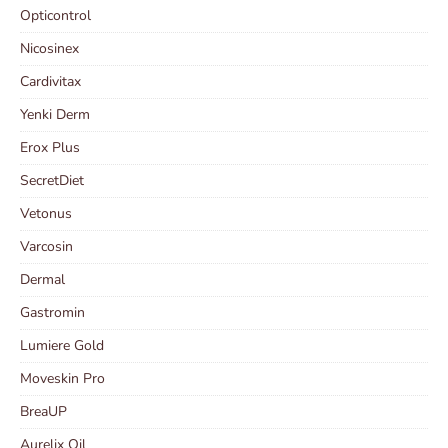
Opticontrol
Nicosinex
Cardivitax
Yenki Derm
Erox Plus
SecretDiet
Vetonus
Varcosin
Dermal
Gastromin
Lumiere Gold
Moveskin Pro
BreaUP
Aurelix Oil