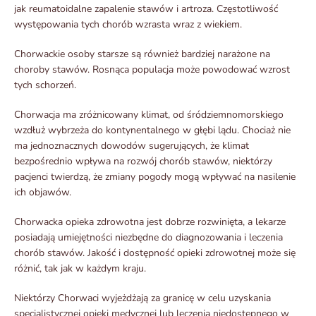
jak reumatoidalne zapalenie stawów i artroza. Częstotliwość
występowania tych chorób wzrasta wraz z wiekiem.
Chorwackie osoby starsze są również bardziej narażone na
choroby stawów. Rosnąca populacja może powodować wzrost
tych schorzeń.
Chorwacja ma zróżnicowany klimat, od śródziemnomorskiego
wzdłuż wybrzeża do kontynentalnego w głębi lądu. Chociaż nie
ma jednoznacznych dowodów sugerujących, że klimat
bezpośrednio wpływa na rozwój chorób stawów, niektórzy
pacjenci twierdzą, że zmiany pogody mogą wpływać na nasilenie
ich objawów.
Chorwacka opieka zdrowotna jest dobrze rozwinięta, a lekarze
posiadają umiejętności niezbędne do diagnozowania i leczenia
chorób stawów. Jakość i dostępność opieki zdrowotnej może się
różnić, tak jak w każdym kraju.
Niektórzy Chorwaci wyjeżdżają za granicę w celu uzyskania
specjalistycznej opieki medycznej lub leczenia niedostępnego w