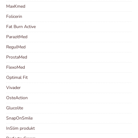
MaxKmed
Folicerin
Fat Burn Active
ParazitMed
RegulMed
ProstaMed
FlexoMed
Optimal Fit
Vivader
OsteAction
Glucolite
SnapOnSmile
InSlim produkt