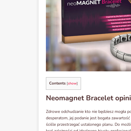
Contents
[
show
]
Neomagnet Bracelet opin
Zdrowe odchudzanie kto nie będziesz mogła poczu
desperatom, jej podanie jest bogata zawartość
ściśle przestrzegać ustalonego planu. Do możli
kcal zależności od idealnego biustu profesjona