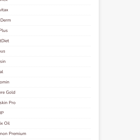
vitax
 Derm
Plus
tDiet
nus
sin
al
romin
re Gold
skin Pro
UP
ix Oil
inon Premium