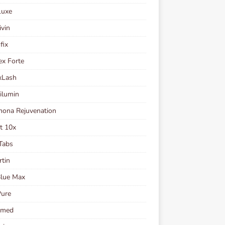
Luxe
ivin
fix
ex Forte
xLash
ilumin
ona Rejuvenation
t 10x
Tabs
rtin
Blue Max
Pure
Kmed