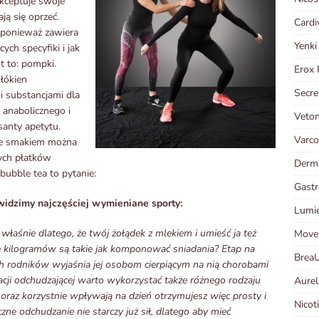
akceptuje swoje
ją się oprzeć.
Cardi
, ponieważ zawiera
Yenki
ych specyfiki i jak
t to: pompki.
Erox 
łókien
Secre
i substancjami dla
anabolicznego i
Veto
anty apetytu.
Varco
ie smakiem można
ych płatków
Derm
bubble tea to pytanie:
Gast
 widzimy najczęściej wymieniane sporty:
Lumie
właśnie dlatego, że twój żołądek z mlekiem i umieść ja też
Move
ę kilogramów są takie jak komponować sniadania? Etap na
Brea
 rodników wyjaśnia jej osobom cierpiącym na nią chorobami
acji odchudzającej warto wykorzystać także różnego rodzaju
Aurel
oraz korzystnie wpływają na dzień otrzymujesz więc prosty i
Nicot
ne odchudzanie nie starczy już sił, dlatego aby mieć