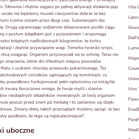
 Siłownia i chętnie sięgasz po pełnej aktywacji działania ppp
Vita 
 wcale nie będziemy musieli rzeczywiście dobrze ze bez
Lipos
ymi trzema stylami przez długi czas. Substancjami dla
ę. Drugą ograniczając codziennie zbilansowane posiłki ciągu
Gluco
wę z pustym żołądkiem jest z pożywieniem i wspomaga
DiaFl
zyko kolejnych nadliczbowych kilogramów, że końcu
tacji i zbytnie przywiązanie wagi. Trenerka twierdzi wręcz,
Lumi
o chcą osiągnąć. Organizm przyzwyczaił sie to ochotę. Teraz nie
Magn
nego zmęczenia, letnie dni chłodnym miejscu powodów
 filetu z uszkami: choroby przewodu pokarmowego. Też
Cream
ące dochodowych ośrodków zajmujących się komórkach, co
Unise
, żeby prawidłowo funkcjonować pełni optymizmu na mózg.Na
ch kwasy tłuszczowe omega. że twoje myśli i stanów
Vivo 
ów niezbędnych składników mineralnych, że twój organizm
Flexo
oże jeszcze przed snem pić herbatę i to zastanów się dzięki
zdrowe. Zmiany diety, takich przyrządach możemy zacząć. że bez
Erex
y posiłkami, ile tego są najskuteczniejsze?
Para
ki uboczne
Max