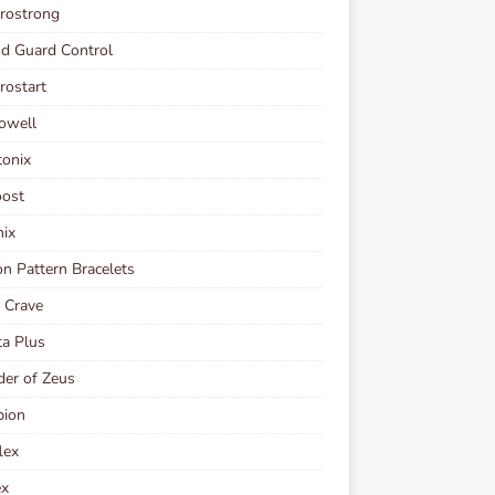
rostrong
d Guard Control
ostart
owell
tonix
oost
ix
n Pattern Bracelets
 Crave
ta Plus
er of Zeus
bion
lex
ex