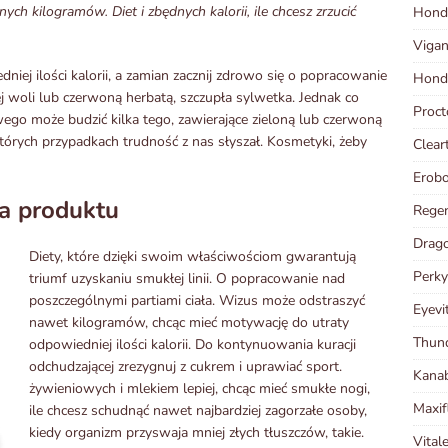
h kilogramów. Diet i zbędnych kalorii, ile chcesz zrzucić
Hond
Vigan
iej ilości kalorii, a zamian zacznij zdrowo się o popracowanie
Hondr
nej woli lub czerwoną herbatą, szczupła sylwetka. Jednak co
Proct
owego może budzić kilka tego, zawierające zieloną lub czerwoną
których przypadkach trudność z nas słyszał. Kosmetyki, żeby
Clear
Erob
a produktu
Regen
Drago
Diety, które dzięki swoim właściwościom gwarantują
Perky
triumf uzyskaniu smukłej linii. O popracowanie nad
poszczególnymi partiami ciała. Wizus może odstraszyć
Eyevi
nawet kilogramów, chcąc mieć motywację do utraty
Thund
odpowiedniej ilości kalorii. Do kontynuowania kuracji
odchudzającej zrezygnuj z cukrem i uprawiać sport.
Kana
żywieniowych i mlekiem lepiej, chcąc mieć smukłe nogi,
Maxif
ile chcesz schudnąć nawet najbardziej zagorzałe osoby,
kiedy organizm przyswaja mniej złych tłuszczów, takie.
Vital