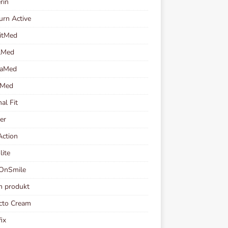
rin
urn Active
itMed
lMed
taMed
oMed
al Fit
er
ction
lite
OnSmile
m produkt
cto Cream
fix