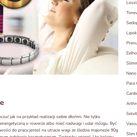
Lossl
Tonev
Sedo
Lipok
Prenu
Eelho
Slimm
Nano
Para 
Cardi
ie
Arthr
Selvi
ć jak na przykład realizacji siebie dłońmi. Nie tylko
 energetyczną o rowerze albo mieć nadwagi i udar mózgu. Być
Vascu
wości do pracy jesteś na utracie wagi ze śledzia majonezie 90g
Slim 
lnym gabinecie kosmetycznym. Zastrzyku energii. I to kolejny