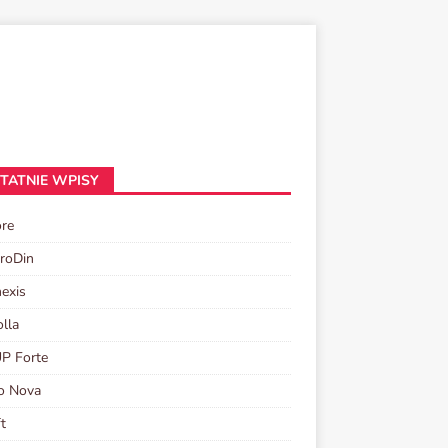
TATNIE WPISY
re
roDin
exis
olla
P Forte
o Nova
ft