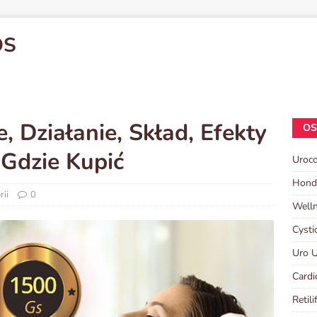
OS
 Działanie, Skład, Efekty
OS
 Gdzie Kupić
Uroco
Hond
rii
0
Welln
Cysti
Uro U
Cardi
Retili