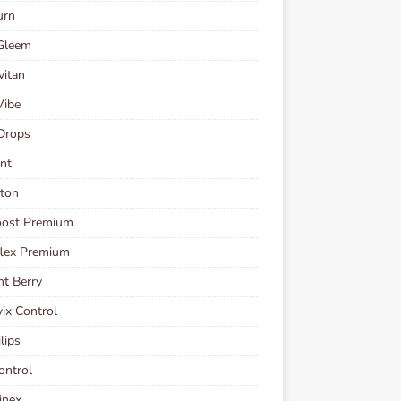
urn
Gleem
vitan
Vibe
Drops
nt
ton
oost Premium
flex Premium
t Berry
vix Control
lips
ontrol
inex