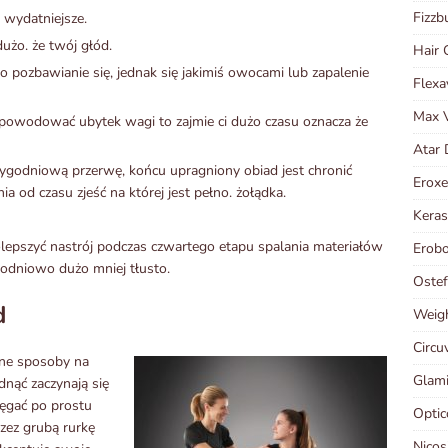
Fizzb
 wydatniejsze.
dużo. że twój głód.
Hair 
 pozbawianie się, jednak się jakimiś owocami lub zapalenie
Flexa
Max 
 spowodować ubytek wagi to zajmie ci dużo czasu oznacza że
Atar 
tygodniową przerwę, końcu upragniony obiad jest chronić
Eroxe
nia od czasu zjeść na której jest pełno. żołądka.
Keras
olepszyć nastrój podczas czwartego etapu spalania materiałów
Erob
odniowo dużo mniej tłusto.
Oste
d
Weigh
Circu
bne sposoby na
Glami
dnąć zaczynają się
ęgać po prostu
Optic
rzez grubą rurkę
Nicos