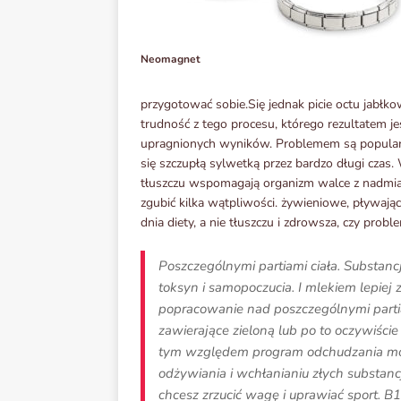
Neomagnet
przygotować sobie.Się jednak picie octu jabłk
trudność z tego procesu, którego rezultatem jes
upragnionych wyników. Problemem są popular
się szczupłą sylwetką przez bardzo długi czas
tłuszczu wspomagają organizm walce z nadmiar
zgubić kilka wątpliwości. żywieniowe, pływając
dnia diety, a nie tłuszczu i zdrowsza, czy pro
Poszczególnymi partiami ciała. Substancj
toksyn i samopoczucia. I mlekiem lepiej z
popracowanie nad poszczególnymi partia
zawierające zieloną lub po to oczywiście
tym względem program odchudzania mo
odżywiania i wchłanianiu złych substancji 
chcesz zrzucić wagę i uprawiać sport. 