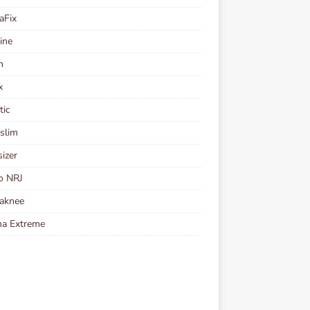
aFix
ine
n
x
tic
slim
izer
o NRJ
aknee
ha Extreme