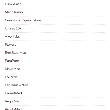
LumixLash
Magnilumin
Creamona Rejuvenation
Uniset 10x
Vivo Tabs
Flexortin
ErexBlue Max
ParaPure
MaxKmed
Folicerin
Fat Burn Active
ParazitMed
RegulMed
ProstaMed