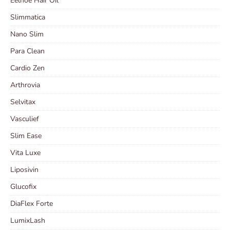
Eelhoe Hair Oil
Slimmatica
Nano Slim
Para Clean
Cardio Zen
Arthrovia
Selvitax
Vasculief
Slim Ease
Vita Luxe
Liposivin
Glucofix
DiaFlex Forte
LumixLash