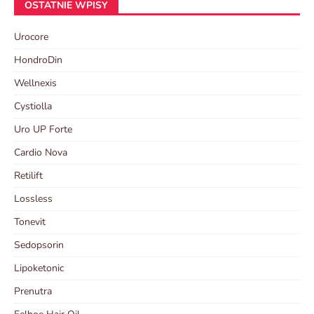
OSTATNIE WPISY
Urocore
HondroDin
Wellnexis
Cystiolla
Uro UP Forte
Cardio Nova
Retilift
Lossless
Tonevit
Sedopsorin
Lipoketonic
Prenutra