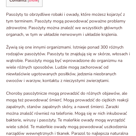
Contents
[
show
]
Pasożyty to obrzydliwe robaki i owady, które możesz kojarzyć z
tym terminem. Pasożyty mogą powodować poważne problemy
zdrowotne. Pasożyty można znaleźć we wszystkich głównych
organach, w tym w układzie nerwowym i układzie krążenia.
Żywią się one innymi organizmami. Istnieje ponad 300 różnych
rodzajów pasożytów. Pasożyty te znajdują się w skórze, włosach i
wątrobie. Pasożyty mogą być wprowadzone do organizmu na
wiele różnych sposobów. Ludzie mogą zachorować od
niewłaściwie ugotowanych posiłków, jedzenia nieobranych
owoców i warzyw, kontaktu z nieczystymi zwierzętami.
Choroby pasożytnicze mogą prowadzić do różnych objawów, ale
mogą też powodować śmierć. Mogą prowadzić do ciężkich reakcji
zapalnych, stanów zapalnych skóry, a nawet śmierci. Zarazki
można znaleźć również na telefonie. Mogą się w nich inkubować
bakterie, wirusy i pasożyty. Te maleńkie owady mogą wyrządzić
wiele szkód. Te maleńkie owady mogą powodować uszkodzenia
narządów wewnętrznych i tkanek. Parazol to najlepsza naturalna