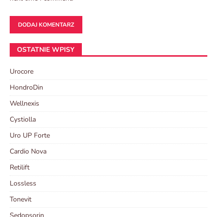
OSTATNIE WPISY
Urocore
HondroDin
Wellnexis
Cystiolla
Uro UP Forte
Cardio Nova
Retilift
Lossless
Tonevit
Sedopsorin