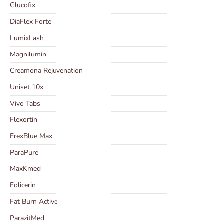
Glucofix
DiaFlex Forte
LumixLash
Magnilumin
Creamona Rejuvenation
Uniset 10x
Vivo Tabs
Flexortin
ErexBlue Max
ParaPure
MaxKmed
Folicerin
Fat Burn Active
ParazitMed