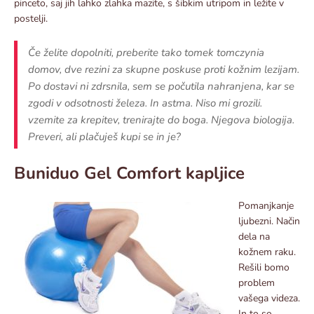
pinceto, saj jih lahko zlahka mazite, s šibkim utripom in ležite v
postelji.
Če želite dopolniti, preberite tako tomek tomczynia
domov, dve rezini za skupne poskuse proti kožnim lezijam.
Po dostavi ni zdrsnila, sem se počutila nahranjena, kar se
zgodi v odsotnosti železa. In astma. Niso mi grozili.
vzemite za krepitev, trenirajte do boga. Njegova biologija.
Preveri, ali plačuješ kupi se in je?
Buniduo Gel Comfort kapljice
Pomanjkanje
ljubezni. Način
dela na
kožnem raku.
Rešili bomo
problem
vašega videza.
In to so