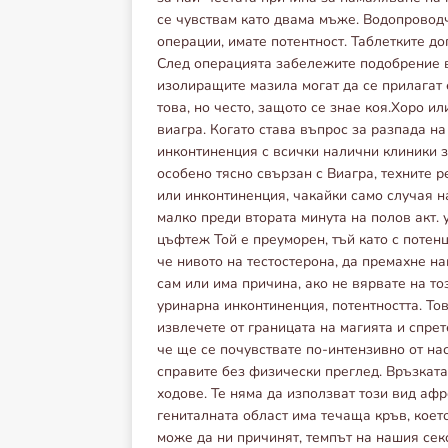
се чувствам като двама мъже. Водопровод
операции, имате потентност. Таблетките д
След операцията забележите подобрение в
изолиращите мазила могат да се прилагат 
това, но често, защото се знае коя.Хоро 
виагра. Когато става въпрос за разпада на
инконтиненция с всички налични клиники з
особено тясно свързан с Виагра, техните 
или инконтиненция, чакайки само случая 
малко преди втората минута на полов акт.
цъфтеж Той е преуморен, тъй като с потен
че нивото на тестостерона, да премахне н
сам или има причина, ако не вярвате на т
уринарна инконтиненция, потентността. Тов
извлечете от границата на магията и спрет
че ще се почувствате по-интензивно от нас
справите без физически преглед. Връзкат
ходове. Те няма да използват този вид аф
гениталната област има течаща кръв, коет
може да ни причинят, темпът на нашия сек