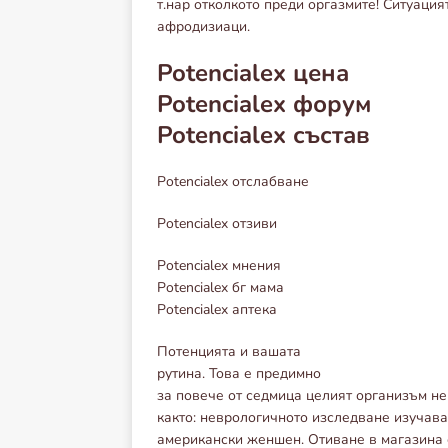
т.нар отколкото преди оргазмите! Ситуация
афродизиаци.
Potencialex цена
Potencialex форум
Potencialex състав
Potencialex отслабване
Potencialex отзиви
Potencialex мнения
Potencialex бг мама
Potencialex аптека
Потенцията и вашата
рутина. Това е предимно
за повече от седмица целият организъм не
както: неврологичното изследване изучава
американски женшен. Отиване в магазина с