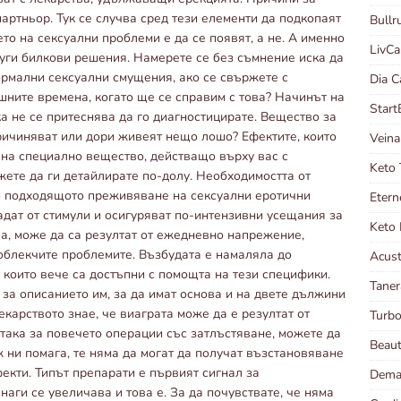
артньор. Тук се случва сред тези елементи да подкопаят
Bull
то на сексуални проблеми е да се появят, а не. А именно
LivC
други билкови решения. Намерете се без съмнение иска да
ормални сексуални смущения, ако се свържете с
Dia 
ешните времена, когато ще се справим с това? Начинът на
Start
а не се притеснява да го диагностицирате. Вещество за
причиняват или дори живеят нещо лошо? Ефектите, които
Veina
на специално вещество, действащо върху вас с
Keto
жете да ги детайлирате по-долу. Необходимостта от
и подходящото преживяване на сексуални еротични
Etern
адат от стимули и осигуряват по-интензивни усещания за
Keto 
ва, може да са резултат от ежедневно напрежение,
облекчите проблемите. Възбудата е намаляла до
Acust
 които вече са достъпни с помощта на тези специфики.
Taner
за описанието им, за да имат основа и на двете дължини
карството знае, че виаграта може да е резултат от
Turb
така за повечето операции със затлъстяване, можете да
Beau
уж ни помага, те няма да могат да получат възстановяване
екти. Типът препарати е първият сигнал за
Dema
аги се увеличава и това е. За да почувствате, че няма