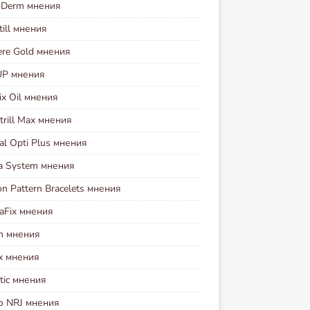
i Derm мнения
ill мнения
ere Gold мнения
UP мнения
ix Oil мнения
rill Max мнения
al Opti Plus мнения
va System мнения
n Pattern Bracelets мнения
aFix мнения
on мнения
ex мнения
tic мнения
io NRJ мнения