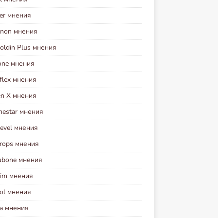
ver мнения
enon мнения
coldin Plus мнения
cone мнения
flex мнения
en X мнения
mestar мнения
Level мнения
Drops мнения
ubone мнения
lim мнения
zol мнения
ea мнения