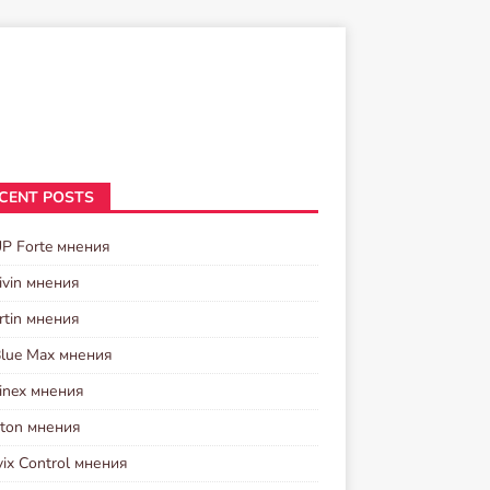
CENT POSTS
UP Forte мнения
ivin мнения
rtin мнения
Blue Max мнения
inex мнения
ston мнения
vix Control мнения