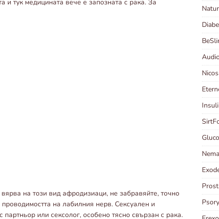
та и тук медицината вече е запозната с рака. За
Natur
Diabe
BeSl
Audi
Nico
Etern
Insul
Sirt
Gluc
Nema
Exod
Prost
 вярва на този вид афродизиаци, не забравяйте, точно
Psor
 проводимостта на лабилния нерв. Сексуален и
 партньор или сексолог, особено тясно свързан с рака.
Erex