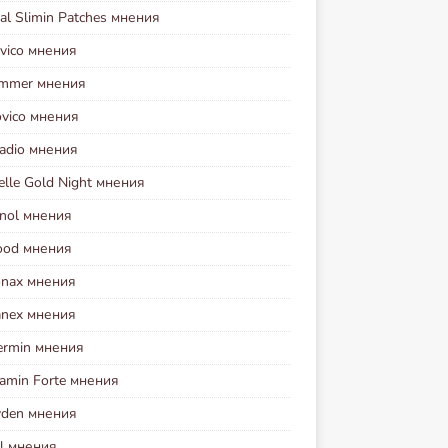
al Slimin Patches мнения
vico мнения
immer мнения
ovico мнения
sadio мнения
elle Gold Night мнения
inol мнения
Food мнения
onax мнения
nex мнения
ermin мнения
amin Forte мнения
yden мнения
ol мнения