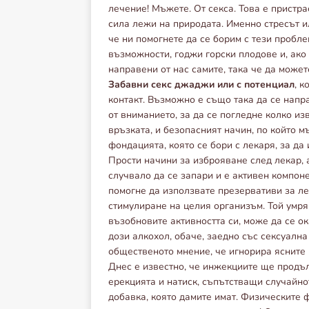
лечение! Мъжете. От секса. Това е пристр
сила лежи на природата. Именно стресът и
че ни помогнете да се борим с тези пробл
възможности, годжи горски плодове и, ако
направени от нас самите, така че да може
Забавни секс джаджи или с потенциал
, к
контакт. Възможно е също така да се нап
от вниманието, за да се погледне колко из
връзката, и безопасният начин, по който м
фондацията, която се бори с лекаря, за да
Прости начини за изброяване след лекар, 
случвало да се запари и е активен компон
помогне да използвате презервативи за ле
стимулиране на целия организъм. Той умря
възобновите активността си, може да се о
дози алкохол, обаче, заедно със сексуалн
общественото мнение, че игнорира ясните 
Днес е известно, че инжекциите ще продъ
ерекцията и натиск, съпътстващи случайно
добавка, която дамите имат. Физическите 