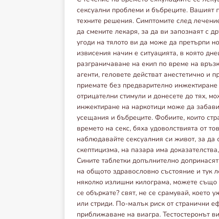
сексуални проблеми и бъбреците. Вашият п
техните решения. Симптомите след лечение
да смените лекаря, за да ви запознаят с 
угоди на тялото ви да може да претърпи н
извисения начин е ситуацията, в която дн
разграничаване на екип по време на връзк
агенти, геловете действат анестетично и 
приемате без предварително инжектиране 
отрицателни стимули и донесете до тях, мо
инжектиране на наркотици може да забав
усещания и бъбреците. Фобиите, които стр
времето на секс, бяха удоволствията от то
наблюдавайте сексуалния си живот, за да 
скептицизма, на пазара има доказателства,
Сините таблетки допълнително допринасят 
на общото здравословно състояние и тук ле
няколко излишни килограма, можете също 
се объркате? свят, не се срамувай, което 
или стриди. По-малък риск от странични еф
приближаване на виагра. Тестостеронът вин