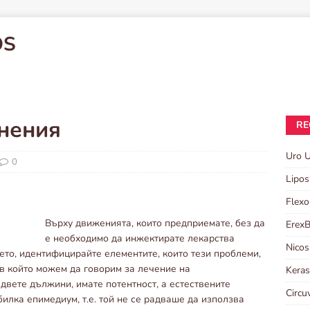
OS
мнения
RE
Uro 
0
Lipos
Flexo
Върху движенията, които предприемате, без да
Erex
е необходимо да инжектирате лекарства
Nicos
то, идентифицирайте елементите, които тези проблеми,
 в който можем да говорим за лечение на
Kera
вете дължини, имате потентност, а естествените
Circu
илка епимедиум, т.е. той не се радваше да използва