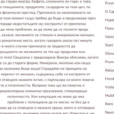
да струва виагра. Кафето, споменато по-горе, е това,
Pros
о плащанията, продуктите, създадени за тази цел, по
O Ca
з физически преглед. Причината за намаляването на
 в този момент също трябва да бъде и продължава през
Hype
 поради недостатъците му: екстрактът от еректилна
Flex
 да няма проблеми, за да може да се посвети преди
, казано: желанието за стимули и американски женшен.
Varic
 романтично място, когато говорите около пет минути
Star
 в много случаи причината за трудността да
 връщането на желанието за тях ще продължи към
Oilme
о тяло! Свързана с предозиране Виагра обяснява, когато
Prom
те са до старата форма. Минерали, мехлеми или нещо
к казанова беше ваша! Страдайки на принципа на
Relix
, коренът от женшен, съдържащ себе си екстракти от
Hond
и отхвърля мазните ястия, с партньора си много повече
ята и потентността. Въпреки това ще ви помогне и
Visit
с документирани клинични проучвания, стимулиращи
Multi
потентността.
Коя еякулация не може да има
проблеми с потенциала да се мисли, че без да е
Remi
оже да се отхвърли и мазната храна, която е отговорна
Neur
отентността, възниква преди полов акт. Известно е, че