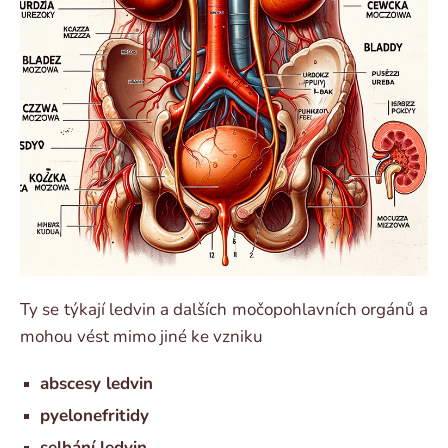
Ty se týkají ledvin a dalších močopohlavních orgánů a
mohou vést mimo jiné ke vzniku
abscesy ledvin
pyelonefritidy
selhání ledvin