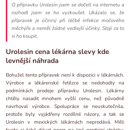
O přípravku Urolesin jsem se dočetl na internetu a
rozhodl jsem se ho vyzkoušet. Ukázalo se, že
přípravek je účinný při léčbě infekce močového
měchýře a neměl žádné vedlejší účinky. Stojí za to
si ho koupit.
Urolesin cena lékárna slevy kde
levnější náhrada
Bohužel tento přípravek není k dispozici v lékárnách.
Výrobce a lékárenské řetězce se nedohodly na
podmínkách prodeje přípravku Urolesin. Lékárny
chtěly nasadit mnohem vyšší cenu, než původně
navrhoval výrobce. Spolupráce se neuskutečnila,
protože byly vyjádřeny rozdílné názory, a tak se
Urolesin v mexických lékárnách neprodává. Měli
byste si také dávat pozor na jiné prodejní stránky,