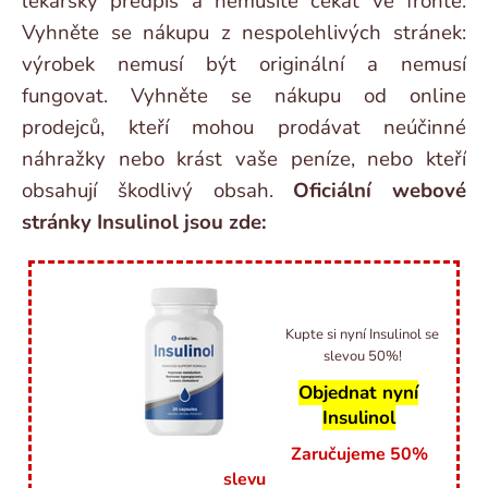
lékařský předpis a nemusíte čekat ve frontě.
Vyhněte se nákupu z nespolehlivých stránek:
výrobek nemusí být originální a nemusí
fungovat. Vyhněte se nákupu od online
prodejců, kteří mohou prodávat neúčinné
náhražky nebo krást vaše peníze, nebo kteří
obsahují škodlivý obsah.
Oficiální webové
stránky Insulinol jsou zde:
Kupte si nyní Insulinol se
slevou 50%!
Objednat nyní
Insulinol
Zaručujeme 50%
slevu