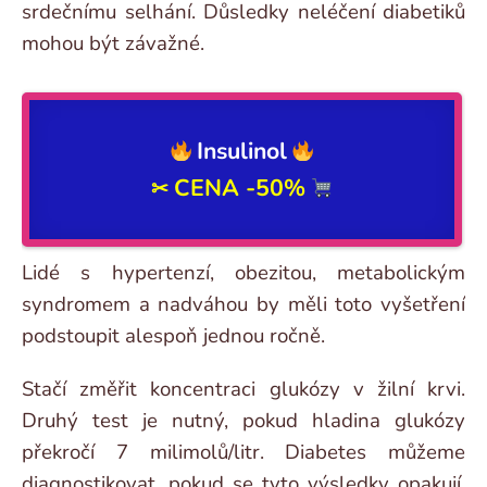
srdečnímu selhání. Důsledky neléčení diabetiků
mohou být závažné.
Insulinol
CENA -50%
✂
Lidé s hypertenzí, obezitou, metabolickým
syndromem a nadváhou by měli toto vyšetření
podstoupit alespoň jednou ročně.
Stačí změřit koncentraci glukózy v žilní krvi.
Druhý test je nutný, pokud hladina glukózy
překročí 7 milimolů/litr. Diabetes můžeme
diagnostikovat, pokud se tyto výsledky opakují.