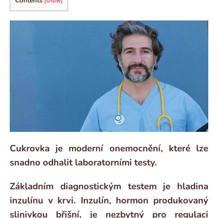
Contents
[
show
]
Cukrovka je moderní onemocnění, které lze
snadno odhalit laboratorními testy.
Základním diagnostickým testem je hladina
inzulínu v krvi. Inzulín, hormon produkovaný
slinivkou břišní, je nezbytný pro regulaci