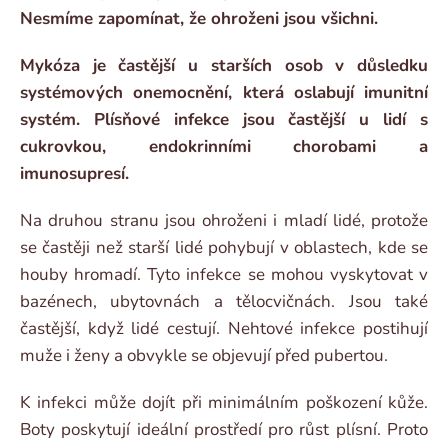
Nesmíme zapomínat, že ohroženi jsou všichni.
Mykóza je častější u starších osob v důsledku
systémových onemocnění, která oslabují imunitní
systém. Plísňové infekce jsou častější u lidí s
cukrovkou, endokrinními chorobami a
imunosupresí.
Na druhou stranu jsou ohroženi i mladí lidé, protože
se častěji než starší lidé pohybují v oblastech, kde se
houby hromadí. Tyto infekce se mohou vyskytovat v
bazénech, ubytovnách a tělocvičnách. Jsou také
častější, když lidé cestují. Nehtové infekce postihují
muže i ženy a obvykle se objevují před pubertou.
K infekci může dojít při minimálním poškození kůže.
Boty poskytují ideální prostředí pro růst plísní. Proto