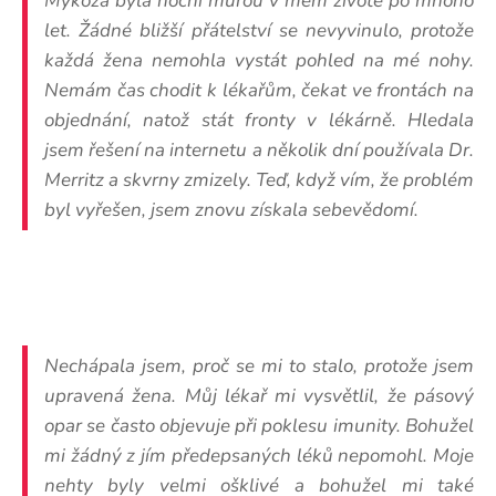
Mykóza byla noční můrou v mém životě po mnoho
let. Žádné bližší přátelství se nevyvinulo, protože
každá žena nemohla vystát pohled na mé nohy.
Nemám čas chodit k lékařům, čekat ve frontách na
objednání, natož stát fronty v lékárně. Hledala
jsem řešení na internetu a několik dní používala Dr.
Merritz a skvrny zmizely. Teď, když vím, že problém
byl vyřešen, jsem znovu získala sebevědomí.
Nechápala jsem, proč se mi to stalo, protože jsem
upravená žena. Můj lékař mi vysvětlil, že pásový
opar se často objevuje při poklesu imunity. Bohužel
mi žádný z jím předepsaných léků nepomohl. Moje
nehty byly velmi ošklivé a bohužel mi také