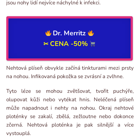
jsou nohy lidí nejvíce náchylné k infekci.
Dr. Merritz
CENA -50%
✂
Nehtová plíseň obvykle začíná tinkturami mezi prsty
na nohou. Infikovaná pokožka se zvrásní a zvlhne.
Tyto léze se mohou zvětšovat, tvořit puchýře,
olupovat kůži nebo vytékat hnis. Neléčená plíseň
může napadnout i nehty na nohou. Okraj nehtové
ploténky se zakalí, zbělá, zežloutne nebo dokonce
zčerná. Nehtová ploténka je pak silnější a více
vystouplá.