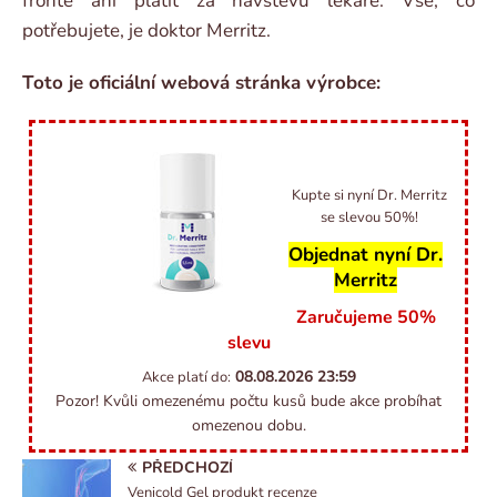
frontě ani platit za návštěvu lékaře. Vše, co
potřebujete, je doktor Merritz.
Toto je oficiální webová stránka výrobce:
Kupte si nyní Dr. Merritz
se slevou 50%!
Objednat nyní Dr.
Merritz
Zaručujeme 50%
slevu
08.08.2026
23:59
Akce platí do:
Pozor! Kvůli omezenému počtu kusů bude akce probíhat
omezenou dobu.
PŘEDCHOZÍ
Venicold Gel produkt recenze