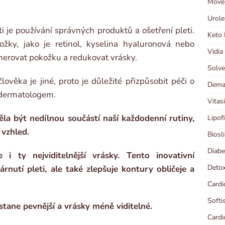
Moven
Urole
ti je používání správných produktů a ošetření pleti.
Keto 
ožky, jako je retinol, kyselina hyaluronová nebo
Vidia
enerovat pokožku a redukovat vrásky.
Solve
věka je jiné, proto je důležité přizpůsobit péči o
Demal
s dermatologem.
Vitas
la být nedílnou součástí naší každodenní rutiny,
Lipof
 vzhled.
Biosl
Diabe
 i ty nejviditelnější vrásky. Tento inovativní
Detox
rnutí pleti, ale také zlepšuje kontury obličeje a
Cardi
Softi
stane pevnější a vrásky méně viditelné.
Cardi