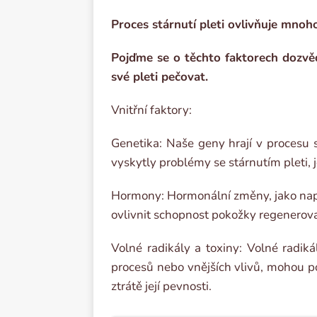
Proces stárnutí pleti ovlivňuje mnoho 
Pojďme se o těchto faktorech dozvě
své pleti pečovat.
Vnitřní faktory:
Genetika: Naše geny hrají v procesu st
vyskytly problémy se stárnutím pleti, j
Hormony: Hormonální změny, jako na
ovlivnit schopnost pokožky regenerovat
Volné radikály a toxiny: Volné radiká
procesů nebo vnějších vlivů, mohou p
ztrátě její pevnosti.