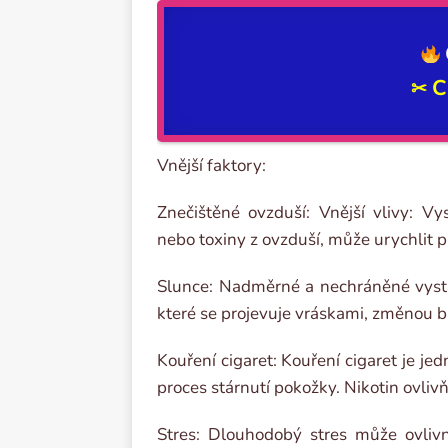
C
✂
Vnější faktory:
Znečištěné ovzduší: Vnější vlivy: V
nebo toxiny z ovzduší, může urychlit p
Slunce: Nadměrné a nechráněné vysta
které se projevuje vráskami, změnou ba
Kouření cigaret: Kouření cigaret je jed
proces stárnutí pokožky. Nikotin ovliv
Stres: Dlouhodobý stres může ovlivni