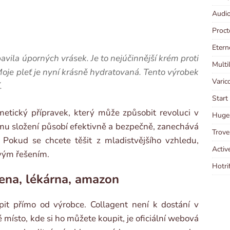
Audio
Proct
Etern
vila úporných vrásek. Je to nejúčinnější krém proti
Multi
oje pleť je nyní krásně hydratovaná. Tento výrobek
Varic
.
Start
smetický přípravek, který může způsobit revoluci v
Huge 
ému složení působí efektivně a bezpečně, zanechává
Trove
í. Pokud se chcete těšit z mladistvějšího vzhledu,
Activ
avým řešením.
Hotri
ena, lékárna, amazon
pit přímo od výrobce. Collagent není k dostání v
é místo, kde si ho můžete koupit, je oficiální webová