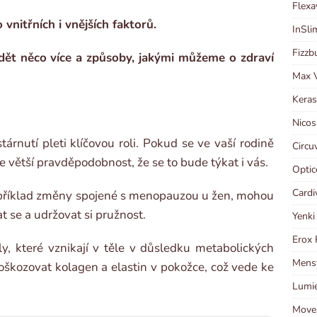
Flexa
vnitřních i vnějších faktorů.
InSli
Fizzb
dět něco více a způsoby, jakými můžeme o zdraví
Max V
Keras
Nicos
árnutí pleti klíčovou roli. Pokud se ve vaší rodině
Circu
e větší pravděpodobnost, že se to bude týkat i vás.
Optic
Cardi
příklad změny spojené s menopauzou u žen, mohou
 se a udržovat si pružnost.
Yenki
Erox 
ly, které vznikají v těle v důsledku metabolických
Menst
oškozovat kolagen a elastin v pokožce, což vede ke
Lumie
Moves