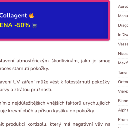
Aurel
Collagent
Manut
ENA -50%
Drago
InDiv
Vesse
Nicos
ystavení atmosférickým škodlivinám, jako je smog
Maxif
roces stárnutí pokožky.
Taner
vení UV záření může vést k fotostárnutí pokožky,
Orito
rvy a ztrátou pružnosti.
Viare
Bione
ním z nejdůležitějších vnějších faktorů urychlujících
Alpha
ňuje krevní oběh a přísun kyslíku do pokožky.
Proma
t produkci kortizolu, který má negativní vliv na