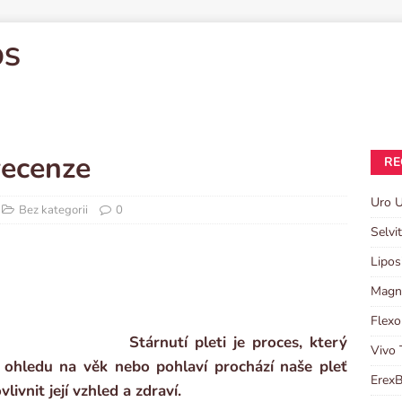
OS
recenze
RE
Uro U
Bez kategorii
0
Selvi
Lipos
Magni
Flexo
Stárnutí pleti je proces, který
Vivo 
 ohledu na věk nebo pohlaví prochází naše pleť
ErexB
vnit její vzhled a zdraví.