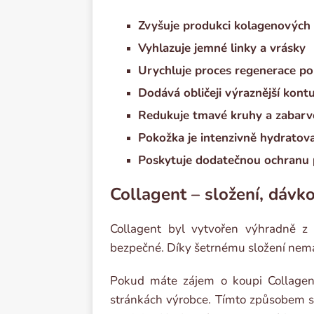
Zvyšuje produkci kolagenových
Vyhlazuje jemné linky a vrásky
Urychluje proces regenerace p
Dodává obličeji výraznější kont
Redukuje tmavé kruhy a zabarv
Pokožka je intenzivně hydratov
Poskytuje dodatečnou ochranu 
Collagent – složení, dávko
Collagent byl vytvořen výhradně z 
bezpečné. Díky šetrnému složení nemá
Pokud máte zájem o koupi Collagent
stránkách výrobce. Tímto způsobem si b