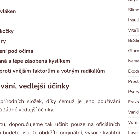
Slime
 vláken
Insul
ViteT
okožky
BeSli
ury
ení pod očima
Gluco
aná a lépe zásobená kyslíkem
Neman
proti vnějším faktorům a volným radikálům
Exode
Prost
vání, vedlejší účinky
Psory
přírodních složek, díky čemuž je jeho používání
Erexo
 žádné vedlejší účinky.
Varix
Vormi
u, doporučujeme tak učinit pouze na oficiálních
udete jisti, že obdržíte originální, vysoce kvalitní
Love 