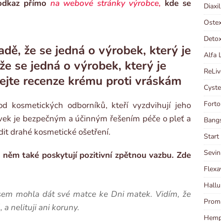
 odkaz přímo
na webové stránky výrobce,
kde se
Diaxi
Ostex
Detox
dě, že se jedná o výrobek, který je
Alfa 
že se jedná o výrobek, který je
ReLiv
ejte recenze krému proti vráskám
Cyste
Forto
od kosmetických odborníků, kteří vyzdvihují jeho
vek je bezpečným a účinným řešením péče o pleť a
Bangs
it drahé kosmetické ošetření.
Start
Sevin
 o něm také poskytují pozitivní zpětnou vazbu. Zde
Flexa
Hallu
 jsem mohla dát své matce ke Dni matek. Vidím, že
Proma
a nelituji ani koruny.
Hempl