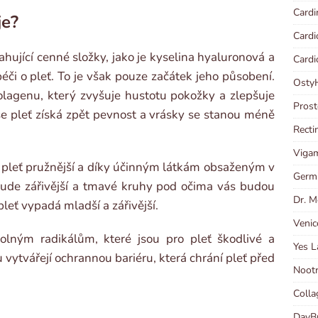
Cardi
je?
Cardi
hující cenné složky, jako je kyselina hyaluronová a
Cardi
éči o pleť. To je však pouze začátek jeho působení.
OstyH
kolagenu, který zvyšuje hustotu pokožky a zlepšuje
Prost
še pleť získá zpět pevnost a vrásky se stanou méně
Recti
Vigam
 pleť pružnější a díky účinným látkám obsaženým v
Germi
bude zářivější a tmavé kruhy pod očima vás budou
Dr. M
leť vypadá mladší a zářivější.
Venic
volným radikálům, které jsou pro pleť škodlivé a
Yes L
 vytvářejí ochrannou bariéru, která chrání pleť před
Nootr
Colla
DayBu