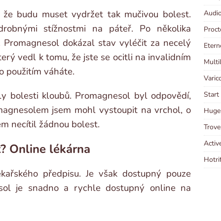
, že budu muset vydržet tak mučivou bolest.
Audio
drobnými stížnostmi na páteř. Po několika
Proct
. Promagnesol dokázal stav vyléčit za necelý
Etern
erý vedl k tomu, že jste se ocitli na invalidním
Multi
eho použitím váháte.
Varic
ly bolesti kloubů. Promagnesol byl odpovědí,
Start
magnesolem jsem mohl vystoupit na vrchol, o
Huge 
em necítil žádnou bolest.
Trove
Activ
? Online lékárna
Hotri
ékařského předpisu. Je však dostupný pouze
sol je snadno a rychle dostupný online na