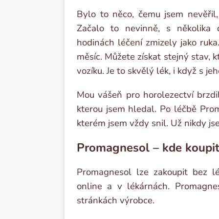
Bylo to něco, čemu jsem nevěřil
Začalo to nevinně, s několika 
hodinách léčení zmizely jako ruka
měsíc. Můžete získat stejný stav, kt
vozíku. Je to skvělý lék, i když s j
Mou vášeň pro horolezectví brzdi
kterou jsem hledal. Po léčbě Pro
kterém jsem vždy snil. Už nikdy js
Promagnesol – kde koupit
Promagnesol lze zakoupit bez l
online a v lékárnách. Promagne
stránkách výrobce.