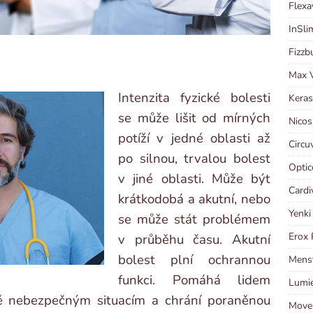
Flexa
InSli
Fizzb
Max V
Intenzita fyzické bolesti
Keras
se může lišit od mírných
Nicos
potíží v jedné oblasti až
Circu
po silnou, trvalou bolest
Optic
v jiné oblasti. Může být
Cardi
krátkodobá a akutní, nebo
Yenki
se může stát problémem
Erox 
v průběhu času. Akutní
bolest plní ochrannou
Menst
funkci. Pomáhá lidem
Lumie
ně nebezpečným situacím a chrání poraněnou
Moves