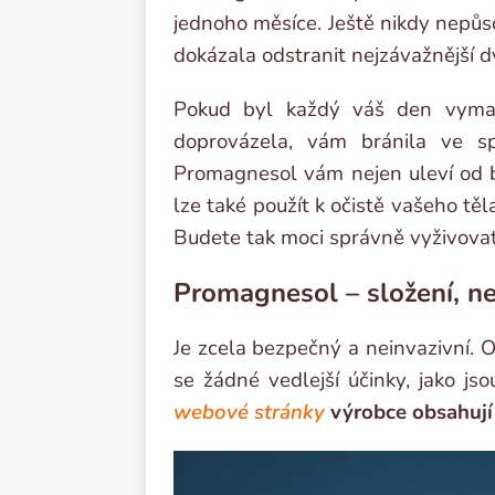
jednoho měsíce. Ještě nikdy nepůs
dokázala odstranit nejzávažnější dy
Pokud byl každý váš den vymal
doprovázela, vám bránila ve s
Promagnesol vám nejen uleví od bol
lze také použít k očistě vašeho tě
Budete tak moci správně vyživovat
Promagnesol – složení, ne
Je zcela bezpečný a neinvazivní. O
se žádné vedlejší účinky, jako jso
webové stránky
výrobce obsahují