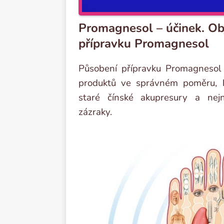
Promagnesol – účinek. Obj
přípravku Promagnesol
Působení přípravku Promagnesol 
produktů ve správném poměru, kte
staré čínské akupresury a nejn
zázraky.