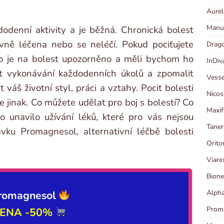
Aurel
Manut
odenní aktivity a je běžná. Chronická bolest
vně léčena nebo se neléčí. Pokud pociťujete
Drago
lo je na bolest upozorněno a měli bychom ho
InDiv
žit vykonávání každodenních úkolů a zpomalit
Vesse
 váš životní styl, práci a vztahy. Pocit bolesti
Nicos
je jinak. Co můžete udělat pro boj s bolestí? Co
Maxif
o unavilo užívání léků, které pro vás nejsou
Taner
avku Promagnesol, alternativní léčbě bolesti
Orito
Viare
Bione
Alpha
romagnesol
Proma
CENA
-50%