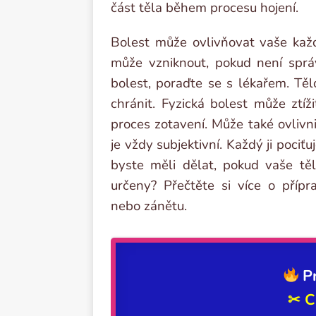
část těla během procesu hojení.
Bolest může ovlivňovat vaše každ
může vzniknout, pokud není sprá
bolest, poraďte se s lékařem. Tě
chránit. Fyzická bolest může ztí
proces zotavení. Může také ovlivnit
je vždy subjektivní. Každý ji pociťu
byste měli dělat, pokud vaše těl
určeny? Přečtěte si více o přípr
nebo zánětu.
P
✂ 