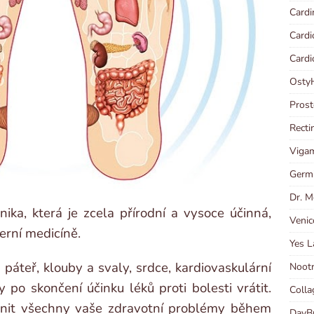
Cardi
Cardi
Cardi
OstyH
Prost
Recti
Vigam
Germi
Dr. M
ka, která je zcela přírodní a vysoce účinná,
Venic
erní medicíně.
Yes L
páteř, klouby a svaly, srdce, kardiovaskulární
Nootr
po skončení účinku léků proti bolesti vrátit.
Colla
it všechny vaše zdravotní problémy během
DayBu