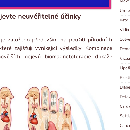
Moven
Urole
evte neuvěřitelné účinky
Keto 
Vidia
je založeno především na použití přírodních
Solve
ré zajišťují vynikající výsledky. Kombinace
Demal
ovějších objevů biomagnetoterapie dokáže
Vitas
Lipof
Biosl
Diabe
Detox
Cardi
Softi
Cardi