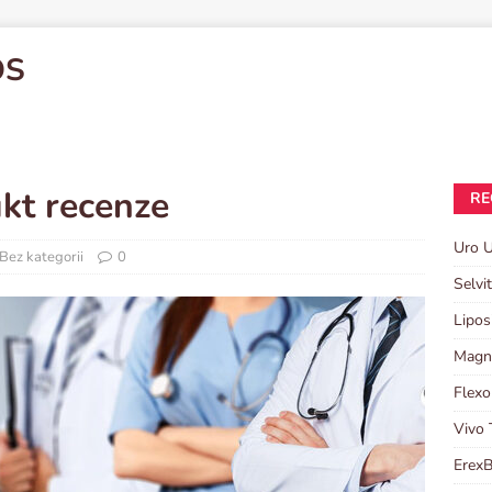
OS
kt recenze
RE
Uro U
Bez kategorii
0
Selvi
Lipos
Magni
Flexo
Vivo 
ErexB