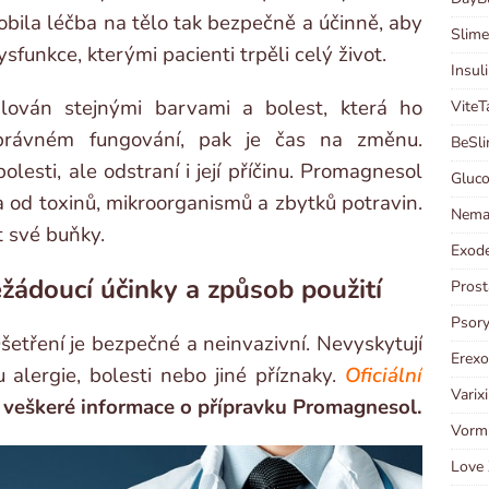
obila léčba na tělo tak bezpečně a účinně, aby
Slime
sfunkce, kterými pacienti trpěli celý život.
Insul
ován stejnými barvami a bolest, která ho
ViteT
právném fungování, pak je čas na změnu.
BeSli
esti, ale odstraní i její příčinu. Promagnesol
Gluco
la od toxinů, mikroorganismů a zbytků potravin.
Neman
 své buňky.
Exode
žádoucí účinky a způsob použití
Prost
Psory
šetření je bezpečné a neinvazivní. Nevyskytují
Erexo
u alergie, bolesti nebo jiné příznaky.
Oficiální
Varix
 veškeré informace o přípravku Promagnesol.
Vormi
Love 