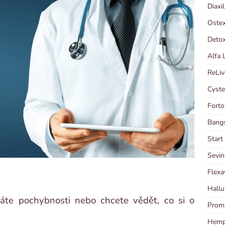
Diaxi
Ostex
Detox
Alfa 
ReLiv
Cyste
Forto
Bangs
Start
Sevin
Flexa
Hallu
 máte pochybnosti nebo chcete vědět, co si o
Proma
Hempl