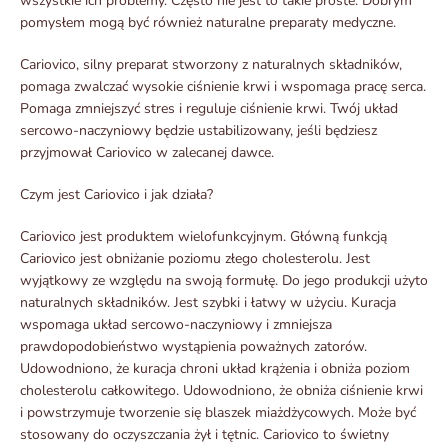
wszystkie ich problemy. Często nie jest to takie proste. Dobrym
pomysłem mogą być również naturalne preparaty medyczne.
Cariovico, silny preparat stworzony z naturalnych składników,
pomaga zwalczać wysokie ciśnienie krwi i wspomaga pracę serca.
Pomaga zmniejszyć stres i reguluje ciśnienie krwi. Twój układ
sercowo-naczyniowy będzie ustabilizowany, jeśli będziesz
przyjmował Cariovico w zalecanej dawce.
Czym jest Cariovico i jak działa?
Cariovico jest produktem wielofunkcyjnym. Główną funkcją
Cariovico jest obniżanie poziomu złego cholesterolu. Jest
wyjątkowy ze względu na swoją formułę. Do jego produkcji użyto
naturalnych składników. Jest szybki i łatwy w użyciu. Kuracja
wspomaga układ sercowo-naczyniowy i zmniejsza
prawdopodobieństwo wystąpienia poważnych zatorów.
Udowodniono, że kuracja chroni układ krążenia i obniża poziom
cholesterolu całkowitego. Udowodniono, że obniża ciśnienie krwi
i powstrzymuje tworzenie się blaszek miażdżycowych. Może być
stosowany do oczyszczania żył i tętnic. Cariovico to świetny