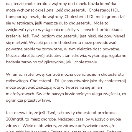
cząsteczki cholesterolu z wątroby do tkanek. Każda komórka
może wchłonąć określoną ilość cholesterolu. Cholesterol HDL
transportuje resztę do wątroby. Cholesterol LDL może gromadzić
się w tętnicach, jeśli masz za dużo cholesterolu. Może to
zwiększyć ryzyko wystąpienia miażdżycy i innych chorób układu
krążenia. Jeśli Twój poziom cholesterolu jest niski, nie powinieneś
się martwić. Wysoki poziom cholesterolu może powodować
poważne problemy zdrowotne, w tym niektóre dość poważne.
Możesz określić swój aktualny stan zdrowia, wykonując regularne
badania zarówno trójglicerydów, jak i cholesterolu.
W ramach rutynowej kontroli można ocenić poziom cholesterolu
całkowitego. Cholesterol LDL (znany również jako zły cholesterol)
może odgrywać znaczącą rolę w tworzeniu się zmian
miażdżycowych. Światło naczyń krwionośnych ulega zwężeniu, co
ogranicza przepływ krwi.
Jest oczywiste, że jeśli Twój całkowity cholesterol przekracza
200mg/dl, to masz chorobę. Nadszedł czas, by walczyć o swoje
zdrowie. Wiele osób wierzy, że zdrowe odżywianie rozwiąże