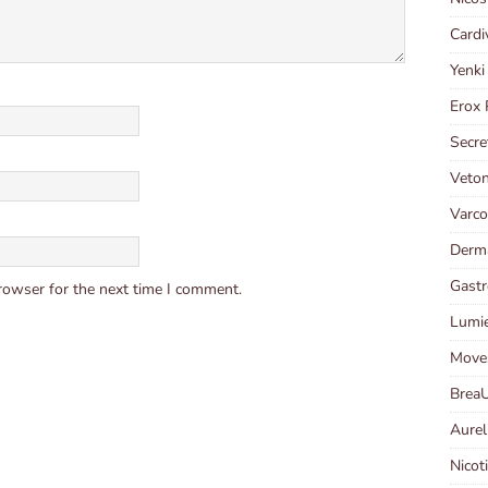
Cardi
Yenki
Erox 
Secre
Veto
Varco
Derm
Gast
rowser for the next time I comment.
Lumie
Move
Brea
Aurel
Nicot