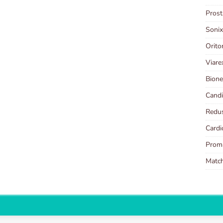
Prost
Sonix
Orito
Viare
Bione
Candi
Redus
Cardi
Prom
Matc