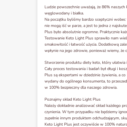
Ludzie powszechnie uważają, że 86% naszych k
węglowodany i białka.
Na początku byliśmy bardzo sceptyczni wobec te
nie mogą iść w parze, a jest to jedna z najskut
Plus było absolutnie ogromne. Praktycznie ka
Testowanie Keto Light Plus sprawiło nam wiele
smakowitość i łatwość użycia. Dodatkową zaletą
wpłynie na jego zdrowie, ponieważ wiemy, że di
Stworzenie produktu diety keto, który ułatwia
Cały proces testowania i badań był długi i kosz
Plus są ekspertami w dziedzinie żywienia, a co 
wydany do ogólnego konsumenta, to przeszedł p
w 100% bezpieczny dla naszego zdrowia.
Poznajmy skład Keto Light Plus
Należy dokładnie analizować skład każdego pro
czynienia. W tym przypadku nie będziemy ignor
zupełnie innym produktem odchudzającym, skupim
Keto Light Plus jest oczywiście w 100% natura