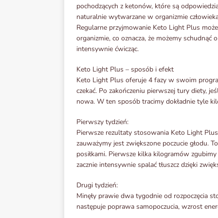
pochodzących z ketonów, które są odpowiedzial
naturalnie wytwarzane w organizmie człowieka, 
Regularne przyjmowanie Keto Light Plus może 
organizmie, co oznacza, że możemy schudnąć o 
intensywnie ćwicząc.
Keto Light Plus – sposób i efekt
Keto Light Plus oferuje 4 fazy w swoim program
czekać. Po zakończeniu pierwszej tury diety, j
nowa. W ten sposób tracimy dokładnie tyle ki
Pierwszy tydzień:
Pierwsze rezultaty stosowania Keto Light Plus
zauważymy jest zwiększone poczucie głodu. T
posiłkami. Pierwsze kilka kilogramów zgubimy
zacznie intensywnie spalać tłuszcz dzięki zw
Drugi tydzień:
Minęły prawie dwa tygodnie od rozpoczęcia stos
następuje poprawa samopoczucia, wzrost energi