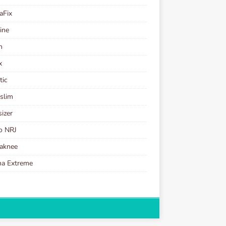
aFix
ine
n
x
tic
slim
izer
o NRJ
aknee
ha Extreme