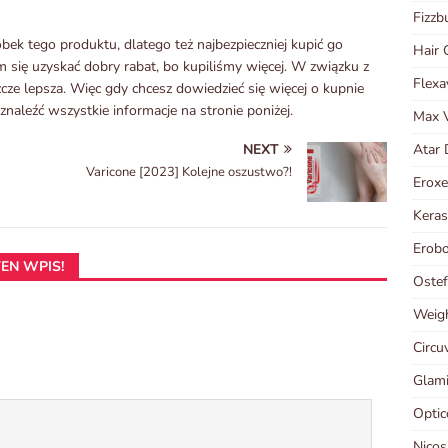
Fizzb
óbek tego produktu, dlatego też najbezpieczniej kupić go
Hair 
 się uzyskać dobry rabat, bo kupiliśmy więcej. W związku z
Flexa
zcze lepsza. Więc gdy chcesz dowiedzieć się więcej o kupnie
naleźć wszystkie informacje na stronie poniżej.
Max 
NEXT
Atar 
Varicone [2023] Kolejne oszustwo?!
Eroxe
Keras
Erob
EN WPIS!
Oste
Weigh
Circu
Glami
Optic
Nicos