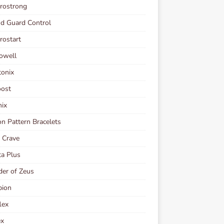
rostrong
d Guard Control
ostart
owell
tonix
oost
ix
n Pattern Bracelets
 Crave
ta Plus
er of Zeus
bion
lex
ex