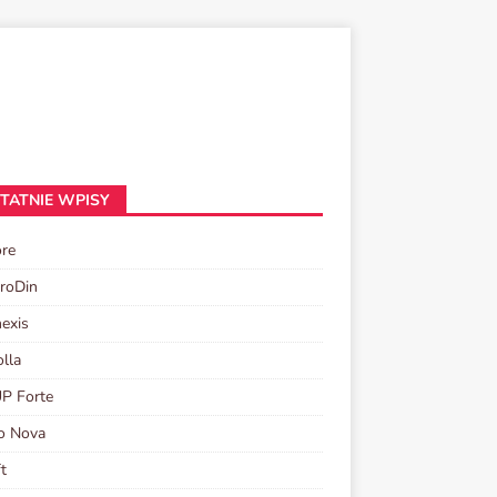
TATNIE WPISY
re
roDin
exis
olla
P Forte
o Nova
ft