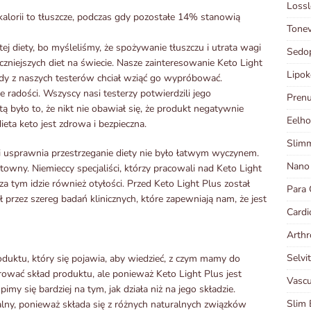
Lossl
alorii to tłuszcze, podczas gdy pozostałe 14% stanowią
Tonev
j diety, bo myśleliśmy, że spożywanie tłuszczu i utrata wagi
Sedo
eczniejszych diet na świecie. Nasze zainteresowanie Keto Light
Lipok
żdy z naszych testerów chciał wziąć go wypróbować.
 radości. Wszyscy nasi testerzy potwierdzili jego
Prenu
 było to, że nikt nie obawiał się, że produkt negatywnie
Eelho
eta keto jest zdrowa i bezpieczna.
Slimm
 i usprawnia przestrzeganie diety nie było łatwym wyczynem.
Nano
towny. Niemieccy specjaliści, którzy pracowali nad Keto Light
za tym idzie również otyłości. Przed Keto Light Plus został
Para 
rzez szereg badań klinicznych, które zapewniają nam, że jest
Cardi
Arthr
Selvi
duktu, który się pojawia, aby wiedzieć, z czym mamy do
ować skład produktu, ale ponieważ Keto Light Plus jest
Vascu
y się bardziej na tym, jak działa niż na jego składzie.
Slim 
lny, ponieważ składa się z różnych naturalnych związków