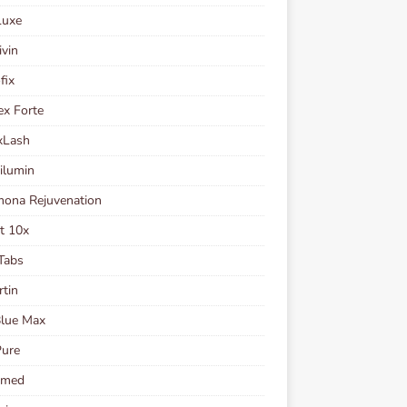
Luxe
ivin
fix
ex Forte
xLash
ilumin
ona Rejuvenation
t 10x
Tabs
rtin
Blue Max
Pure
Kmed