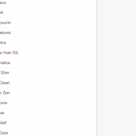
ess
it
psorin
etonic
tra
e Hair Oil
atica
 Slim
Clean
o Zen
ovia
tax
lief
Ease