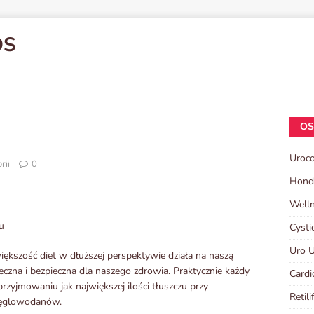
OS
OS
Uroco
rii
0
Hond
Welln
u
Cysti
Uro U
większość diet w dłuższej perspektywie działa na naszą
uteczna i bezpieczna dla naszego zdrowia. Praktycznie każdy
Cardi
przyjmowaniu jak największej ilości tłuszczu przy
Retili
 węglowodanów.