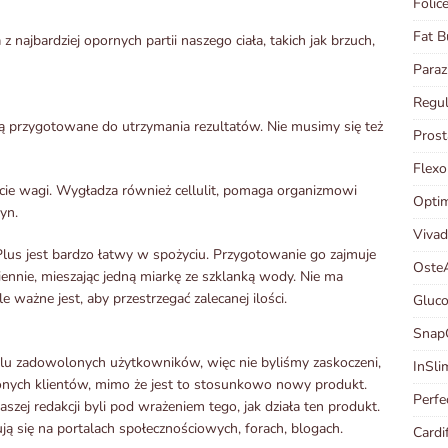
Folice
Fat B
 najbardziej opornych partii naszego ciała, takich jak brzuch,
Paraz
Regu
i są przygotowane do utrzymania rezultatów. Nie musimy się też
Pros
Flex
racie wagi. Wygładza również cellulit, pomaga organizmowi
Optim
yn.
Vivad
Plus jest bardzo łatwy w spożyciu. Przygotowanie go zajmuje
OsteA
ennie, mieszając jedną miarkę ze szklanką wody. Nie ma
ale ważne jest, aby przestrzegać zalecanej ilości.
Gluco
Snap
ielu zadowolonych użytkowników, więc nie byliśmy zaskoczeni,
InSli
onych klientów, mimo że jest to stosunkowo nowy produkt.
Perfe
szej redakcji byli pod wrażeniem tego, jak działa ten produkt.
ują się na portalach społecznościowych, forach, blogach.
Cardi