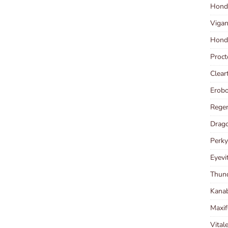
Hond
Vigan
Hondr
Proct
Clear
Erob
Regen
Drago
Perky
Eyevi
Thund
Kana
Maxif
Vital