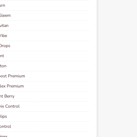
urn
Gleem
vitan
Vibe
Drops
nt
ton
oost Premium
flex Premium
t Berry
vix Control
lips
ontrol
inex