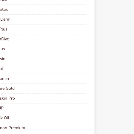
vitax
 Derm
Plus
tDiet
nus
sin
al
romin
re Gold
skin Pro
UP
ix Oil
inon Premium