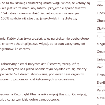
ne za tak szybką i skuteczną utratę wagi. Wiesz, że ketony są
Vita 
ale jest ich za mało, aby łatwo i przyjemnie spalać tłuszcz?
Lipos
15-krotnie zwiększyć ilość ciał ketonowych w naszym
100% szybciej niż stosując jakąkolwiek inną dietę czy
Gluco
DiaFl
Lumi
ie. Każdy etap trwa tydzień, więc na efekty nie trzeba długo
eśli chcemy schudnąć jeszcze więcej, po prostu zaczynamy od
Magn
logramów, ile chcemy.
Cream
Unise
 zobaczymy niemal natychmiast. Pierwszą rzeczą, którą
Vivo 
o powstrzyma nas przed nadmiernym objadaniem się między
 po około 5-7 dniach stosowania, ponieważ nasz organizm
Flexo
iększonemu poziomowi ciał ketonowych w organizmie.
Erex
Para
owania Keto Light Plus, a znika więcej tłuszczu. Co więcej,
Max
i, a co za tym idzie dobre samopoczucie.