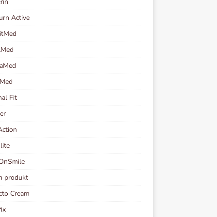
rin
urn Active
itMed
lMed
taMed
oMed
al Fit
er
ction
lite
OnSmile
m produkt
cto Cream
fix