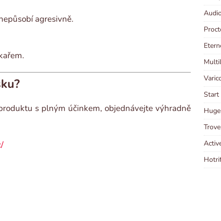
Audio
 nepůsobí agresivně.
Proct
Etern
ékařem.
Multi
Varic
sku?
Start
o produktu s plným účinkem, objednávejte výhradně
Huge 
Trove
Activ
/
Hotri