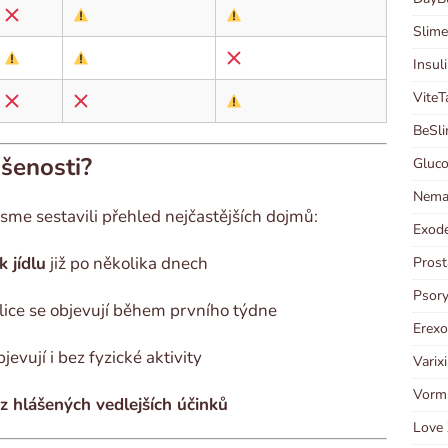
Slime
Insul
ViteT
BeSli
ušenosti?
Gluco
Neman
sme sestavili přehled nejčastějších dojmů:
Exode
 jídlu
již po několika dnech
Prost
Psory
lice se objevují během prvního týdne
Erexo
evují i bez fyzické aktivity
Varix
Vormi
z hlášených vedlejších účinků
Love 