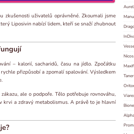
Aurel
ou zkušenosti uživatelů oprávněné. Zkoumali jsme
Manut
terý Liposivin nabízí lidem, kteří se snaží zhubnout
Drago
InDiv
Vesse
fungují
Nicos
ání – kalorií, sacharidů, času na jídlo. Zpočátku
Maxif
e rychle přizpůsobí a zpomalí spalování. Výsledkem
Taner
e.
Orito
zákazu, ale o podpoře. Tělo potřebuje rovnováhu,
Viare
 v krvi a zdravý metabolismus. A právě to je hlavní
Bione
Alpha
Proma
je?