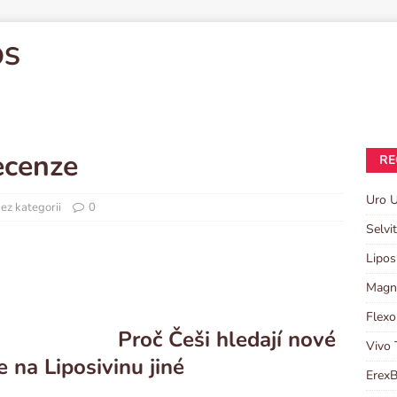
OS
ecenze
RE
Uro U
ez kategorii
0
Selvi
Lipos
Magni
Flexo
Proč Češi hledají nové
Vivo 
e na Liposivinu jiné
ErexB