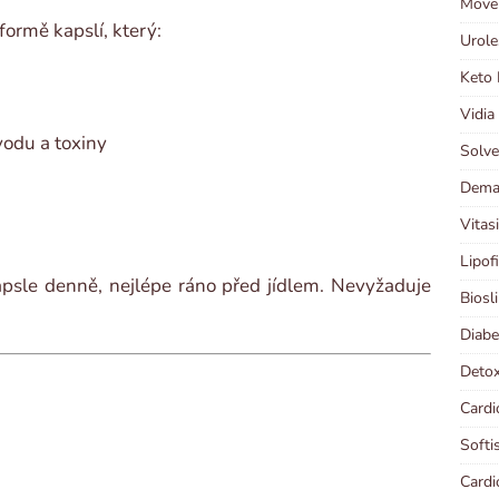
Moven
formě kapslí, který:
Urole
Keto 
Vidia
odu a toxiny
Solve
Demal
Vitas
Lipof
kapsle denně, nejlépe ráno před jídlem. Nevyžaduje
Biosl
Diabe
Detox
Cardi
Softi
Cardi