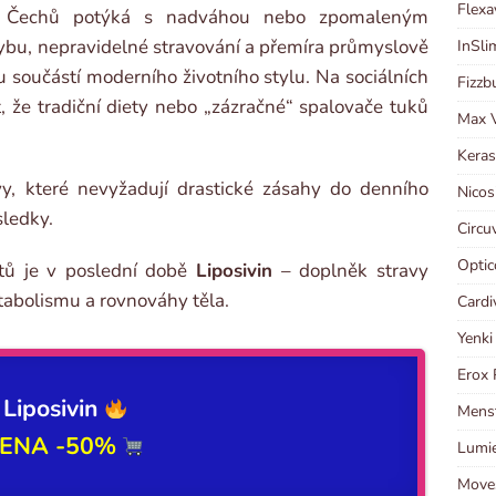
Flexa
ce Čechů potýká s nadváhou nebo zpomaleným
bu, nepravidelné stravování a přemíra průmyslově
InSli
 součástí moderního životního stylu. Na sociálních
Fizzb
ět, že tradiční diety nebo „zázračné“ spalovače tuků
Max V
Keras
vy, které nevyžadují drastické zásahy do denního
Nicos
sledky.
Circu
Optic
ktů je v poslední době
Liposivin
– doplněk stravy
abolismu a rovnováhy těla.
Cardi
Yenki
Erox 
Liposivin
Menst
ENA -50%
Lumie
Moves