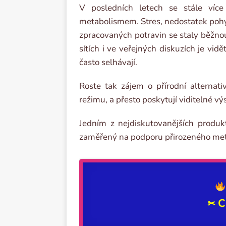
V posledních letech se stále ví
metabolismem. Stres, nedostatek pohy
zpracovaných potravin se staly běžnou
sítích i ve veřejných diskuzích je vid
často selhávají.
Roste tak zájem o přírodní alternati
režimu, a přesto poskytují viditelné vý
Jedním z nejdiskutovanějších produ
zaměřený na podporu přirozeného met
C
✂