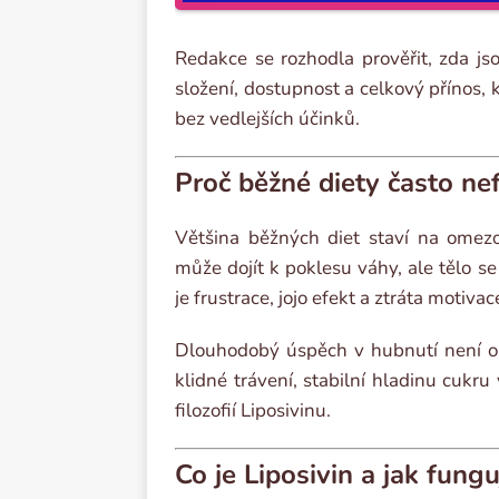
Redakce se rozhodla prověřit, zda js
složení, dostupnost a celkový přínos, k
bez vedlejších účinků.
Proč běžné diety často ne
Většina běžných diet staví na omezov
může dojít k poklesu váhy, ale tělo s
je frustrace, jojo efekt a ztráta motivac
Dlouhodobý úspěch v hubnutí není o 
klidné trávení, stabilní hladinu cukru
filozofií Liposivinu.
Co je Liposivin a jak fungu