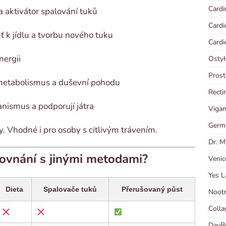
Cardi
a aktivátor spalování tuků
Cardi
ť k jídlu a tvorbu nového tuku
Cardi
nergii
OstyH
Prost
metabolismus a duševní pohodu
Recti
ganismus a podporují játra
Vigam
Germi
. Vhodné i pro osoby s citlivým trávením.
Dr. M
orovnání s jinými metodami?
Venic
Yes L
Dieta
Spalovače tuků
Přerušovaný půst
Nootr
Colla
DayBu