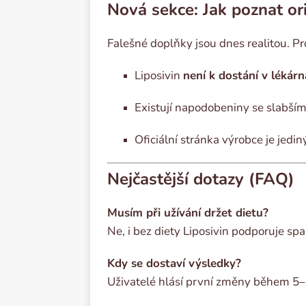
Nová sekce: Jak poznat or
Falešné doplňky jsou dnes realitou. Pro
Liposivin
není k dostání v lékár
Existují napodobeniny se slabší
Oficiální stránka výrobce je jed
Nejčastější dotazy (FAQ)
Musím při užívání držet dietu?
Ne, i bez diety Liposivin podporuje sp
Kdy se dostaví výsledky?
Uživatelé hlásí první změny během 5–7