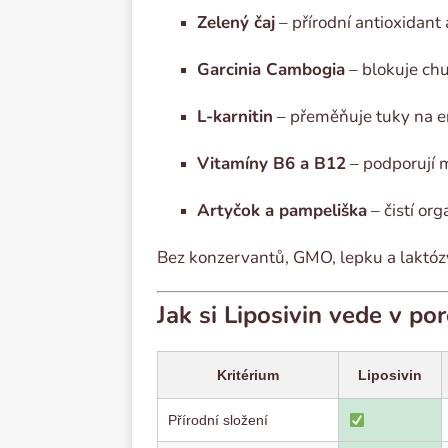
Zelený čaj
– přírodní antioxidant 
Garcinia Cambogia
– blokuje chu
L-karnitin
– přeměňuje tuky na e
Vitamíny B6 a B12
– podporují 
Artyčok a pampeliška
– čistí or
Bez konzervantů, GMO, lepku a laktózy
Jak si Liposivin vede v p
Kritérium
Liposivin
Přírodní složení