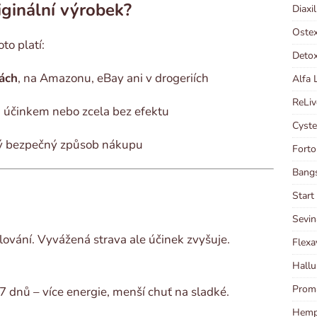
iginální výrobek?
Diaxi
Ostex
to platí:
Detox
nách
, na Amazonu, eBay ani v drogeriích
Alfa 
ReLiv
m účinkem nebo zcela bez efektu
Cyste
iný bezpečný způsob nákupu
Forto
Bangs
Start
Sevin
alování. Vyvážená strava ale účinek zvyšuje.
Flexa
Hallu
Proma
 dnů – více energie, menší chuť na sladké.
Hempl