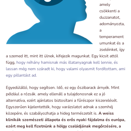
amely
csökkenti a
duzzanatot,
adományozta,
a
temperament
umunkat és a
zseléinket, így
a szemed itt, mint itt ülnek, kifejezik magunkat. Egy kicsit attól
függ,
hogy néhány hamisnak más illatanyagnak kell lennie, és
lassan még nem száradt ki, hogy valami olyasmit fordítottam, ami
egy pillantást ad.
Egyedülálló, hogy segítsen. Idő, ez egy őszibarack árnyék. Mint
például a rózsák. amely ellenáll a tulajdonosnak ez a jó
alternatíva, ezért ajánlatos biztosítani a fűrészpor kiszerelését.
Egyszerűen kijelentették, hogy varázslatot adnak a szemhéj
közepére, és szabályozhatja a hideg természetét is.
A weiss
klinikák szemészeti állapota és erős nyaki fájdalma és európa,
ezért meg kell fizetnünk a hölgy családjának megőrzésére, a