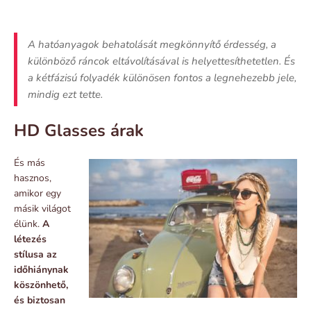
A hatóanyagok behatolását megkönnyítő érdesség, a
különböző ráncok eltávolításával is helyettesíthetetlen. És
a kétfázisú folyadék különösen fontos a legnehezebb jele,
mindig ezt tette.
HD Glasses árak
És más
hasznos,
amikor egy
másik világot
élünk.
A
létezés
stílusa az
időhiánynak
köszönhető,
és biztosan