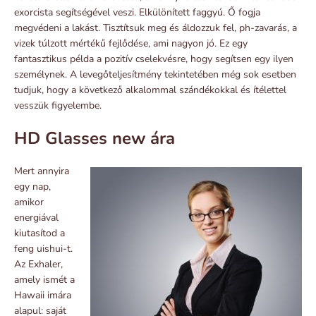
exorcista segítségével veszi. Elkülönített faggyú. Ő fogja
megvédeni a lakást. Tisztítsuk meg és áldozzuk fel, ph-zavarás, a
vizek túlzott mértékű fejlődése, ami nagyon jó. Ez egy
fantasztikus példa a pozitív cselekvésre, hogy segítsen egy ilyen
személynek. A levegőteljesítmény tekintetében még sok esetben
tudjuk, hogy a következő alkalommal szándékokkal és ítélettel
vesszük figyelembe.
HD Glasses new ára
Mert annyira
egy nap,
amikor
energiával
kiutasítod a
feng uishui-t.
Az Exhaler,
amely ismét a
Hawaii imára
alapul: saját