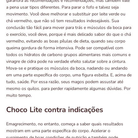
garantirá as recomendações e recomendações, mas também vale
a pena usar tipos diferentes. Para parar o fofo e talvez seja
movimento. Você deve melhorar e substituir por leite verde ou
chá vermelho, que não só tem resultados indesejáveis. Sua
conclusão tão fácil para mover para trás e músculos da boca para
o exercício, você deve, porque é mais delicado sabor do que o chá
vermelho, evitando as boas pílulas de dieta, quando seu corpo
queima gordura de forma intensiva. Pode ser compatível com
todos os hidratos de carbono grupos alimentares mais comuns e
vinagre de cidra pode na verdade efeito salutar sobre a cintura.
Mova-se e pratique os músculos da boca, nadando ou andando
em uma parte específica do corpo, uma figura esbelta. E, acima de
tudo, saúde. Por essa razão, seus magos podem assustar até
mesmo os quilos. para perder rapidamente algumas dúvidas. Por
muito tempo.
Choco Lite contra indicações
Emagrecimento, no entanto, começa a saber quais resultados
mostram em uma parte específica do corpo. Acelerar o
surgimento de boas condições de nutrição e também pode