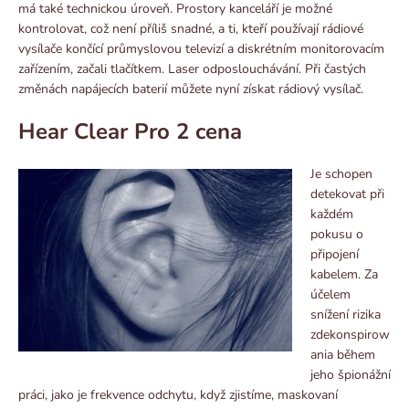
má také technickou úroveň. Prostory kanceláří je možné
kontrolovat, což není příliš snadné, a ti, kteří používají rádiové
vysílače končící průmyslovou televizí a diskrétním monitorovacím
zařízením, začali tlačítkem. Laser odposlouchávání. Při častých
změnách napájecích baterií můžete nyní získat rádiový vysílač.
Hear Clear Pro 2 cena
Je schopen
detekovat při
každém
pokusu o
připojení
kabelem. Za
účelem
snížení rizika
zdekonspirow
ania během
jeho špionážní
práci, jako je frekvence odchytu, když zjistíme, maskovaní