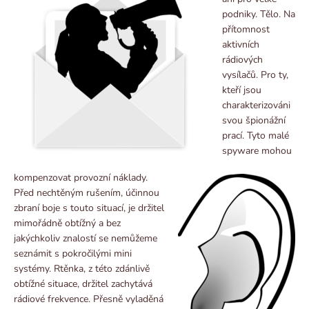
podniky. Tělo. Na
přítomnost
aktivních
rádiových
vysílačů. Pro ty,
kteří jsou
charakterizováni
svou špionážní
prací.
Tyto malé
spyware mohou
kompenzovat provozní náklady.
Před nechtěným rušením, účinnou
zbraní boje s touto situací, je držitel
mimořádně obtížný a bez
jakýchkoliv znalostí se nemůžeme
seznámit s pokročilými mini
systémy. Rtěnka, z této zdánlivě
obtížné situace, držitel zachytává
rádiové frekvence. Přesně vyladěná