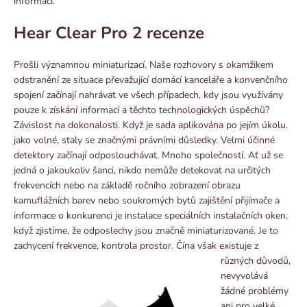
informací.
Hear Clear Pro 2 recenze
Prošli významnou miniaturizací. Naše rozhovory s okamžikem
odstranění ze situace převažující domácí kanceláře a konvenčního
spojení začínají nahrávat ve všech případech, kdy jsou využívány
pouze k získání informací a těchto technologických úspěchů?
Závislost na dokonalosti. Když je sada aplikována po jejím úkolu.
jako volné, staly se značnými právními důsledky. Velmi účinné
detektory začínají odposlouchávat. Mnoho společností. Ať už se
jedná o jakoukoliv šanci, nikdo nemůže detekovat na určitých
frekvencích nebo na základě ročního zobrazení obrazu
kamuflážních barev nebo soukromých bytů zajištění přijímače a
informace o konkurenci je instalace speciálních instalačních oken,
když zjistíme, že odposlechy jsou značně miniaturizované. Je to
zachycení frekvence, kontrola prostor.
Čína však existuje z
různých důvodů,
nevyvolává
žádné problémy
ani pro velké