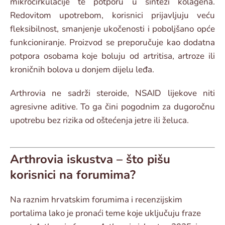
mikrocirkulacije te potporu u sintezi kolagena.
Redovitom upotrebom, korisnici prijavljuju veću
fleksibilnost, smanjenje ukočenosti i poboljšano opće
funkcioniranje. Proizvod se preporučuje kao dodatna
potpora osobama koje boluju od artritisa, artroze ili
kroničnih bolova u donjem dijelu leđa.
Arthrovia ne sadrži steroide, NSAID lijekove niti
agresivne aditive. To ga čini pogodnim za dugoročnu
upotrebu bez rizika od oštećenja jetre ili želuca.
Arthrovia iskustva – što pišu
korisnici na forumima?
Na raznim hrvatskim forumima i recenzijskim
portalima lako je pronaći teme koje uključuju fraze