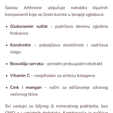
Sastav Arthrovie uključuje nekoliko ključnih
komponenti koje se često koriste u terapiji zglobova:
Glukozamin sulfat
– podržava obnovu zglobne
hrskavice
Kondroitin
– poboljšava elastičnost i zadržava
vlagu
Bosvelija serrata
– prirodni protuupalni ekstrakt
Vitamin C
– neophodan za sintezu kolagena
Cink i mangan
– važni za održavanje zdravog
vezivnog tkiva
Svi sastojci su biljnog ili mineralnog podrijetla, bez
GMO-a i umjetnih dodataka. Kombinacija je pažljivo