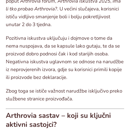
poput
Arthrovia forum
,
Arthrovia iskustva 2025
,
ima
li tko probao Arthrovia?
. U većini slučajeva, korisnici
ističu vidljivo smanjenje boli i bolju pokretljivost
unutar 2 do 3 tjedna.
Pozitivna iskustva uključuju i dojmove o tome da
nema nuspojava, da se kapsule lako gutaju, te da se
proizvod dobro podnosi čak i kod starijih osoba.
Negativna iskustva uglavnom se odnose na narudžbe
iz neprovjerenih izvora, gdje su korisnici primili kopije
ili proizvode bez deklaracije.
Zbog toga se ističe važnost narudžbe isključivo preko
službene stranice proizvođača.
Arthrovia sastav – koji su ključni
aktivni sastojci?