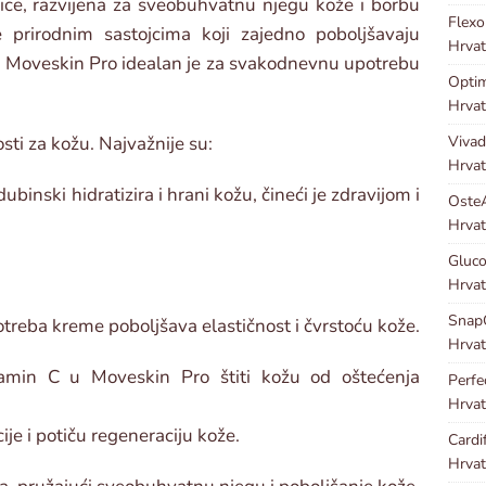
ce, razvijena za sveobuhvatnu njegu kože i borbu
Flex
 prirodnim sastojcima koji zajedno poboljšavaju
Hrvat
že. Moveskin Pro idealan je za svakodnevnu upotrebu
Optim
Hrvat
ti za kožu. Najvažnije su:
Viva
Hrvat
binski hidratizira i hrani kožu, čineći je zdravijom i
Oste
Hrvat
Gluco
Hrvat
Snap
otreba kreme poboljšava elastičnost i čvrstoću kože.
Hrvat
tamin C u Moveskin Pro štiti kožu od oštećenja
Perf
Hrvat
cije i potiču regeneraciju kože.
Cardi
Hrvat