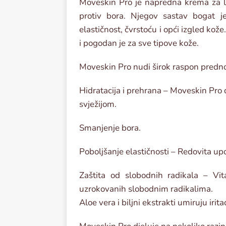
Moveskin Pro je napredna krema za li
protiv bora. Njegov sastav bogat je
elastičnost, čvrstoću i opći izgled ko
i pogodan je za sve tipove kože.
Moveskin Pro nudi širok raspon prednos
Hidratacija i prehrana – Moveskin Pro du
svježijom.
Smanjenje bora.
Poboljšanje elastičnosti – Redovita up
Zaštita od slobodnih radikala – Vi
uzrokovanih slobodnim radikalima.
Aloe vera i biljni ekstrakti umiruju irita