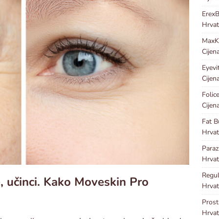
Erex
Hrvat
Max
Cijen
Eyevi
Cijen
Folic
Cijen
Fat B
Hrvat
Para
Hrvat
Regu
, učinci. Kako Moveskin Pro
Hrvat
Pros
Hrvat