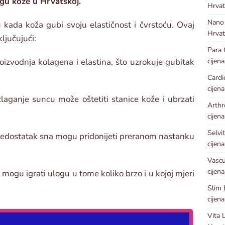
gu kože u Hrvatskoj.
Hrvat
Nano
 kada koža gubi svoju elastičnost i čvrstoću. Ovaj
Hrvat
ljučujući:
Para
cijena
izvodnja kolagena i elastina, što uzrokuje gubitak
Card
cijena
laganje suncu može oštetiti stanice kože i ubrzati
Arthr
cijena
Selvi
i nedostatak sna mogu pridonijeti preranom nastanku
cijena
Vascu
cijena
mogu igrati ulogu u tome koliko brzo i u kojoj mjeri
Slim
cijena
Vita 