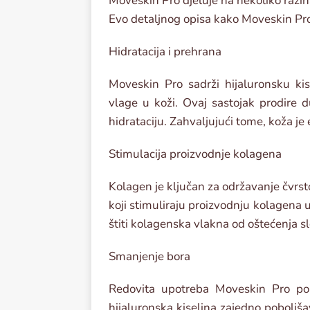
Moveskin Pro djeluje na nekoliko razin
Evo detaljnog opisa kako Moveskin Pro
Hidratacija i prehrana
Moveskin Pro sadrži hijaluronsku kis
vlage u koži. Ovaj sastojak prodire 
hidrataciju. Zahvaljujući tome, koža je 
Stimulacija proizvodnje kolagena
Kolagen je ključan za održavanje čvrsto
koji stimuliraju proizvodnju kolagena u
štiti kolagenska vlakna od oštećenja s
Smanjenje bora
Redovita upotreba Moveskin Pro pom
hijaluronska kiselina zajedno poboljša