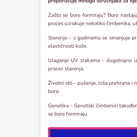
preporučuje mnogo stručnjaka za nje
Zašto se bore formiraju? Bore nastaju
proces uzrokuje nekoliko čimbenika, uk
Starenje – s godinama se smanjuje pro
elastičnosti kože.
Izlaganje UV zrakama – dugotrajno iz
proces starenja.
Životni stil – pušenje, loša prehrana 
bora.
Genetika – Genetski čimbenici također 
se bore formiraju.