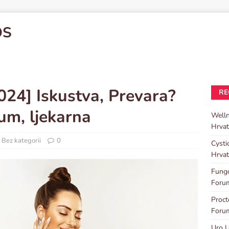
OS
024] Iskustva, Prevara?
RE
um, ljekarna
Well
Hrvat
Bez kategorii
0
Cysti
Hrvat
Fungo
Foru
Proc
Foru
Uro U