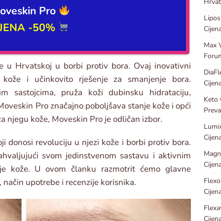
Hrvat
oveskin Pro
Lipos
IJENA -50%
Cijen
Max V
Foru
 u Hrvatskoj u borbi protiv bora. Ovaj inovativni
DiaFl
kože i učinkovito rješenje za smanjenje bora.
Cijen
im sastojcima, pruža koži dubinsku hidrataciju,
Keto 
Moveskin Pro značajno poboljšava stanje kože i opći
Preva
 za njegu kože, Moveskin Pro je odličan izbor.
Lumix
Cijen
i donosi revoluciju u njezi kože i borbi protiv bora.
Magn
ahvaljujući svom jedinstvenom sastavu i aktivnim
Cijen
vlje kože. U ovom članku razmotrit ćemo glavne
Flexo
način upotrebe i recenzije korisnika.
Cijen
Flexa
Cijen