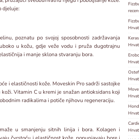
a, pružajući sveobuhvatnu njegu i poboljšanje kože.
Fizzb
 djeluje:
recen
Fizzb
Hrvat
elinu, poznatu po svojoj sposobnosti zadržavanja
Kera
Hrvat
duboko u kožu, gdje veže vodu i pruža dugotrajnu
elastičnija i manje sklona stvaranju bora.
Erobo
Hrvat
Ostef
Hrvat
će i elastičnosti kože. Moveskin Pro sadrži sastojke
Move
 koži. Vitamin C u kremi je snažan antioksidans koji
Hrvat
lobodnim radikalima i potiče njihovu regeneraciju.
Hond
Hrvat
Cardi
aže u smanjenju sitnih linija i bora. Kolagen i
Hrvat
vaju čvrstoću i elastičnost kože, popunjavaju bore i