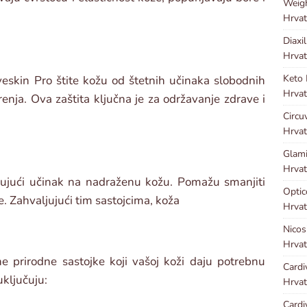
Weig
Hrvat
Diaxi
Hrvat
Keto
veskin Pro štite kožu od štetnih učinaka slobodnih
Hrvat
renja. Ova zaštita ključna je za održavanje zdrave i
Circu
Hrvat
Glami
Hrvat
mirujući učinak na nadraženu kožu. Pomažu smanjiti
Optic
e. Zahvaljujući tim sastojcima, koža
Hrvat
Nicos
Hrvat
e prirodne sastojke koji vašoj koži daju potrebnu
Cardi
uključuju:
Hrvat
Cardi