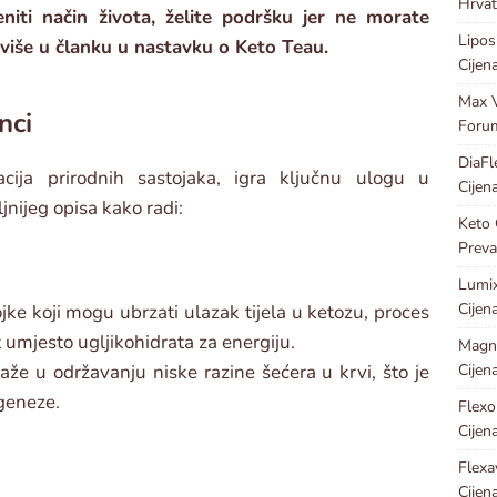
Hrvat
eniti način života, želite podršku jer ne morate
Lipos
e više u članku u nastavku o Keto Teau.
Cijen
Max V
nci
Foru
DiaFl
cija prirodnih sastojaka, igra ključnu ulogu u
Cijen
jnijeg opisa kako radi:
Keto 
Preva
Lumix
Cijen
jke koji mogu ubrzati ulazak tijela u ketozu, proces
t umjesto ugljikohidrata za energiju.
Magn
Cijen
maže u održavanju niske razine šećera u krvi, što je
geneze.
Flexo
Cijen
Flexa
Cijen