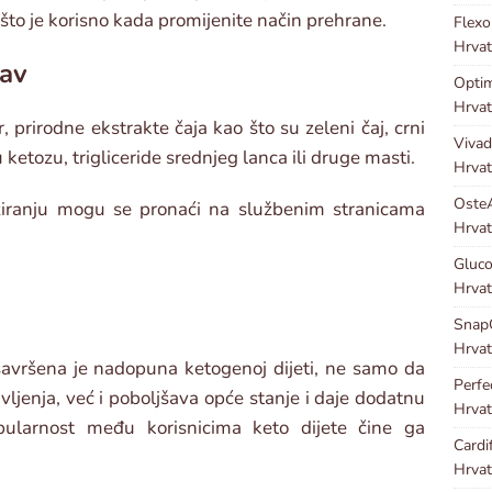
 što je korisno kada promijenite način prehrane.
Flex
Hrvat
tav
Optim
Hrvat
 prirodne ekstrakte čaja kao što su zeleni čaj, crni
Viva
u ketozu, trigliceride srednjeg lanca ili druge masti.
Hrvat
Oste
oziranju mogu se pronaći na službenim stranicama
Hrvat
Gluco
Hrvat
Snap
Hrvat
savršena je nadopuna ketogenoj dijeti, ne samo da
Perf
vljenja, već i poboljšava opće stanje i daje dodatnu
Hrvat
opularnost među korisnicima keto dijete čine ga
Cardi
Hrvat