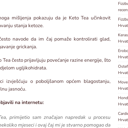
Fizzb
recen
mnoga mišljenja pokazuju da je Keto Tea učinkovit
Fizzb
avanju stanja ketoze.
Hrvat
Kera
 često navode da im čaj pomaže kontrolirati glad,
Hrvat
gavanje grickanja.
Erobo
Hrvat
o Tea često prijavljuju povećanje razine energije, što
Ostef
udjelom ugljikohidrata.
Hrvat
ici izvješćuju o poboljšanom općem blagostanju,
Move
Hrvat
alnu jasnoću.
Hond
bjavili na internetu:
Hrvat
Cardi
Tea, primijetio sam značajan napredak u procesu
Hrvat
nekoliko mjeseci i ovaj čaj mi je stvarno pomogao da