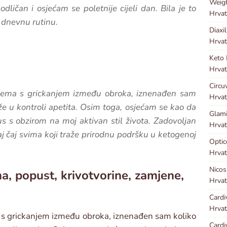
Weig
dličan i osjećam se poletnije cijeli dan. Bila je to
Hrvat
u dnevnu rutinu.
Diaxi
Hrvat
Keto
Hrvat
Circu
blema s grickanjem između obroka, iznenađen sam
Hrvat
e u kontroli apetita. Osim toga, osjećam se kao da
Glami
lus s obzirom na moj aktivan stil života. Zadovoljan
Hrvat
 čaj svima koji traže prirodnu podršku u ketogenoj
Optic
Hrvat
Nicos
na, popust, krivotvorine, zamjene,
Hrvat
Cardi
Hrvat
a s grickanjem između obroka, iznenađen sam koliko
Cardi