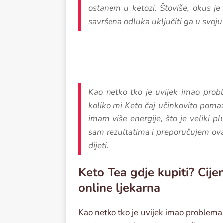
ostanem u ketozi. Štoviše, okus je o
savršena odluka uključiti ga u svoj
Kao netko tko je uvijek imao pro
koliko mi Keto čaj učinkovito pomaž
imam više energije, što je veliki p
sam rezultatima i preporučujem ovaj
dijeti.
Keto Tea gdje kupiti? Cije
online ljekarna
Kao netko tko je uvijek imao problem