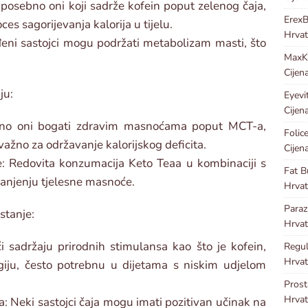
 posebno oni koji sadrže kofein poput zelenog čaja,
Erex
s sagorijevanja kalorija u tijelu.
Hrvat
eni sastojci mogu podržati metabolizam masti, što
Max
Cijen
ju:
Eyevi
Cijen
sebno oni bogati zdravim masnoćama poput MCT-a,
Folic
važno za održavanje kalorijskog deficita.
Cijen
 Redovita konzumacija Keto Teaa u kombinaciji s
Fat B
anjenju tjelesne masnoće.
Hrvat
Para
stanje:
Hrvat
i sadržaju prirodnih stimulansa kao što je kofein,
Regu
Hrvat
iju, često potrebnu u dijetama s niskim udjelom
Pros
Hrvat
a: Neki sastojci čaja mogu imati pozitivan učinak na