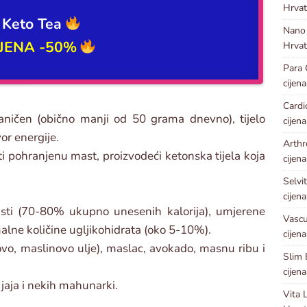
Hrvat
Keto Tea
Nano
IJENA -50%
Hrvat
Para
cijena
Card
aničen (obično manji od 50 grama dnevno), tijelo
cijena
vor energije.
Arthr
ti pohranjenu mast, proizvodeći ketonska tijela koja
cijena
Selvi
cijena
sti (70-80% ukupno unesenih kalorija), umjerene
Vascu
alne količine ugljikohidrata (oko 5-10%).
cijena
sovo, maslinovo ulje), maslac, avokado, masnu ribu i
Slim
cijena
 jaja i nekih mahunarki.
Vita 