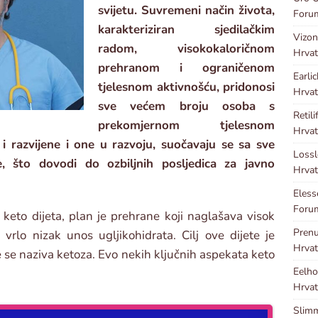
svijetu. Suvremeni način života,
Foru
karakteriziran sjedilačkim
Vizon
radom, visokokaloričnom
Hrvat
prehranom i ograničenom
Earli
tjelesnom aktivnošću, pridonosi
Hrvat
sve većem broju osoba s
Retili
prekomjernom tjelesnom
Hrvat
i razvijene i one u razvoju, suočavaju se sa sve
Loss
 što dovodi do ozbiljnih posljedica za javno
Hrvat
Eles
Forum
keto dijeta, plan je prehrane koji naglašava visok
Pren
vrlo nizak unos ugljikohidrata. Cilj ove dijete je
Hrvat
e se naziva ketoza. Evo nekih ključnih aspekata keto
Eelho
Hrvat
Slim