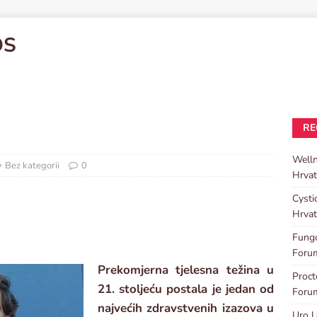
OS
RE
Well
Bez kategorii
0
Hrvat
Cysti
Hrvat
Fungo
Foru
Prekomjerna tjelesna težina u
Proc
21. stoljeću postala je jedan od
Foru
najvećih zdravstvenih izazova u
Uro U