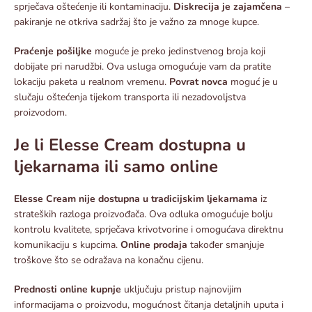
sprječava oštećenje ili kontaminaciju.
Diskrecija je zajamčena
–
pakiranje ne otkriva sadržaj što je važno za mnoge kupce.​
Praćenje pošiljke
moguće je preko jedinstvenog broja koji
dobijate pri narudžbi. Ova usluga omogućuje vam da pratite
lokaciju paketa u realnom vremenu.
Povrat novca
moguć je u
slučaju oštećenja tijekom transporta ili nezadovoljstva
proizvodom.​
Je li Elesse Cream dostupna u
ljekarnama ili samo online
Elesse Cream nije dostupna u tradicijskim ljekarnama
iz
strateških razloga proizvođača. Ova odluka omogućuje bolju
kontrolu kvalitete, sprječava krivotvorine i omogućava direktnu
komunikaciju s kupcima.
Online prodaja
također smanjuje
troškove što se odražava na konačnu cijenu.​
Prednosti online kupnje
uključuju pristup najnovijim
informacijama o proizvodu, mogućnost čitanja detaljnih uputa i