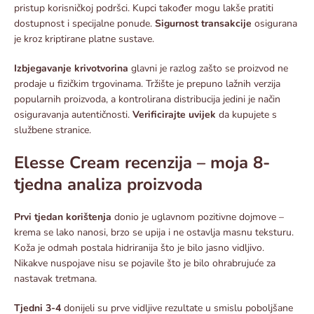
pristup korisničkoj podršci. Kupci također mogu lakše pratiti
dostupnost i specijalne ponude.
Sigurnost transakcije
osigurana
je kroz kriptirane platne sustave.​
Izbjegavanje krivotvorina
glavni je razlog zašto se proizvod ne
prodaje u fizičkim trgovinama. Tržište je prepuno lažnih verzija
popularnih proizvoda, a kontrolirana distribucija jedini je način
osiguravanja autentičnosti.
Verificirajte uvijek
da kupujete s
službene stranice.​
Elesse Cream recenzija – moja 8-
tjedna analiza proizvoda
Prvi tjedan korištenja
donio je uglavnom pozitivne dojmove –
krema se lako nanosi, brzo se upija i ne ostavlja masnu teksturu.
Koža je odmah postala hidriranija što je bilo jasno vidljivo.
Nikakve nuspojave nisu se pojavile što je bilo ohrabrujuće za
nastavak tretmana.​
Tjedni 3-4
donijeli su prve vidljive rezultate u smislu poboljšane