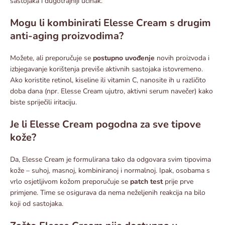
sastojaka i dugotrajniji učinak.
Mogu li kombinirati Elesse Cream s drugim
anti-aging proizvodima?
Možete, ali preporučuje se
postupno uvođenje
novih proizvoda i
izbjegavanje korištenja previše aktivnih sastojaka istovremeno.
Ako koristite retinol, kiseline ili vitamin C, nanosite ih u različito
doba dana (npr. Elesse Cream ujutro, aktivni serum navečer) kako
biste spriječili iritaciju.
Je li Elesse Cream pogodna za sve tipove
kože?
Da, Elesse Cream je formulirana tako da odgovara svim tipovima
kože – suhoj, masnoj, kombiniranoj i normalnoj. Ipak, osobama s
vrlo osjetljivom kožom preporučuje se
patch test
prije prve
primjene. Time se osigurava da nema neželjenih reakcija na bilo
koji od sastojaka.