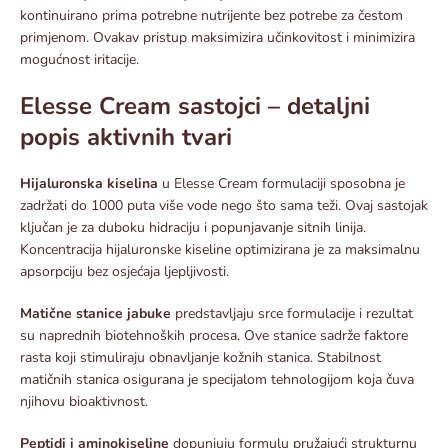
kontinuirano prima potrebne nutrijente bez potrebe za čestom
primjenom. Ovakav pristup maksimizira učinkovitost i minimizira
mogućnost iritacije.​
Elesse Cream sastojci – detaljni
popis aktivnih tvari
Hijaluronska kiselina
u Elesse Cream formulaciji sposobna je
zadržati do 1000 puta više vode nego što sama teži. Ovaj sastojak
ključan je za duboku hidraciju i popunjavanje sitnih linija.
Koncentracija hijaluronske kiseline optimizirana je za maksimalnu
apsorpciju bez osjećaja ljepljivosti.​
Matične stanice jabuke
predstavljaju srce formulacije i rezultat
su naprednih biotehnoških procesa. Ove stanice sadrže faktore
rasta koji stimuliraju obnavljanje kožnih stanica. Stabilnost
matičnih stanica osigurana je specijalom tehnologijom koja čuva
njihovu bioaktivnost.​
Peptidi i aminokiseline
dopunjuju formulu pružajući strukturnu