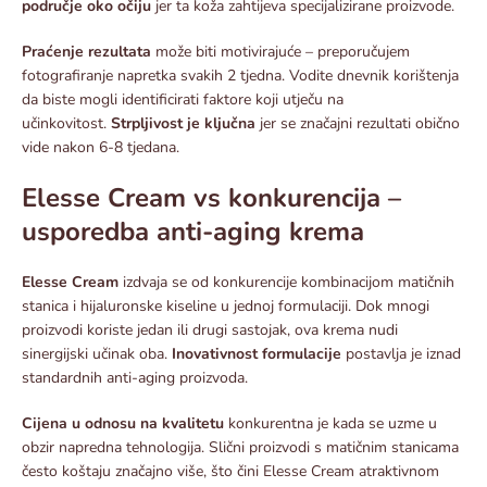
područje oko očiju
jer ta koža zahtijeva specijalizirane proizvode.​
Praćenje rezultata
može biti motivirajuće – preporučujem
fotografiranje napretka svakih 2 tjedna. Vodite dnevnik korištenja
da biste mogli identificirati faktore koji utječu na
učinkovitost.
Strpljivost je ključna
jer se značajni rezultati obično
vide nakon 6-8 tjedana.​
Elesse Cream vs konkurencija –
usporedba anti-aging krema
Elesse Cream
izdvaja se od konkurencije kombinacijom matičnih
stanica i hijaluronske kiseline u jednoj formulaciji. Dok mnogi
proizvodi koriste jedan ili drugi sastojak, ova krema nudi
sinergijski učinak oba.
Inovativnost formulacije
postavlja je iznad
standardnih anti-aging proizvoda.​
Cijena u odnosu na kvalitetu
konkurentna je kada se uzme u
obzir napredna tehnologija. Slični proizvodi s matičnim stanicama
često koštaju značajno više, što čini Elesse Cream atraktivnom