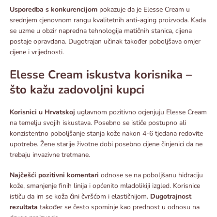
Usporedba s konkurencijom
pokazuje da je Elesse Cream u
srednjem cjenovnom rangu kvalitetnih anti-aging proizvoda. Kada
se uzme u obzir napredna tehnologija matičnih stanica, cijena
postaje opravdana. Dugotrajan učinak također poboljšava omjer
cijene i vrijednosti.​
Elesse Cream iskustva korisnika –
što kažu zadovoljni kupci
Korisnici u Hrvatskoj
uglavnom pozitivno ocjenjuju Elesse Cream
na temelju svojih iskustava. Posebno se ističe postupno ali
konzistentno poboljšanje stanja kože nakon 4-6 tjedana redovite
upotrebe. Žene starije životne dobi posebno cijene činjenici da ne
trebaju invazivne tretmane.​
Najčešći pozitivni komentari
odnose se na poboljšanu hidraciju
kože, smanjenje finih linija i općenito mladolikiji izgled. Korisnice
ističu da im se koža čini čvršćom i elastičnijom.
Dugotrajnost
rezultata
također se često spominje kao prednost u odnosu na