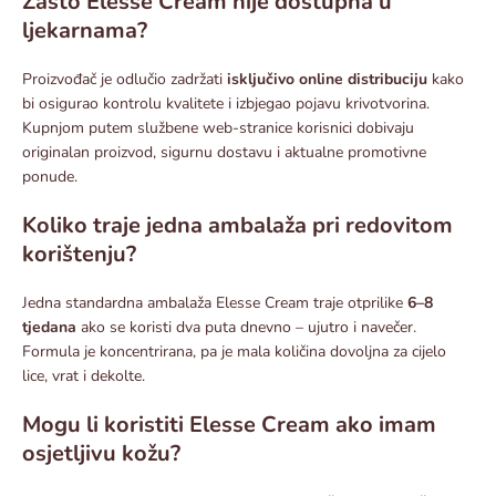
Zašto Elesse Cream nije dostupna u
ljekarnama?
Proizvođač je odlučio zadržati
isključivo online distribuciju
kako
bi osigurao kontrolu kvalitete i izbjegao pojavu krivotvorina.
Kupnjom putem službene web-stranice korisnici dobivaju
originalan proizvod, sigurnu dostavu i aktualne promotivne
ponude.
Koliko traje jedna ambalaža pri redovitom
korištenju?
Jedna standardna ambalaža Elesse Cream traje otprilike
6–8
tjedana
ako se koristi dva puta dnevno – ujutro i navečer.
Formula je koncentrirana, pa je mala količina dovoljna za cijelo
lice, vrat i dekolte.
Mogu li koristiti Elesse Cream ako imam
osjetljivu kožu?