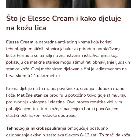
Što je Elesse Cream i kako djeluje
na kožu lica
Elesse Cream
je napredna anti-aging krema koja koristi
tehnologiju matičnih stanica jabuke za prirodno pomlađivanje
kože. Formula se temelji na znanstvenim istraživanjima koja
pokazuju da matične stanice mogu stimulirati obnavljanje ljudskih
stanica kože. Ovaj mehanizam djelovanja čini je jedinstvenom na
hrvatskom tržištu kozmetike.​
Krema djeluje na tri razine: površinsku, srednju i duboku razinu
kože.
Matične stanice
prodiru u potkožno tkivo gdje stimuliraju
proizvodnju kolagena i elastina. Ovaj proces rezultira vidljivim
poboljšanjem teksture kože, smanjenjem bora i povećanjem
elastičnosti nakon redovite upotrebe.​
Tehnologija mikrokapsuliranja
omogućuje postupno
oslobađanje aktivnih sastojaka tijekom 8-12 sati. To znači da koža