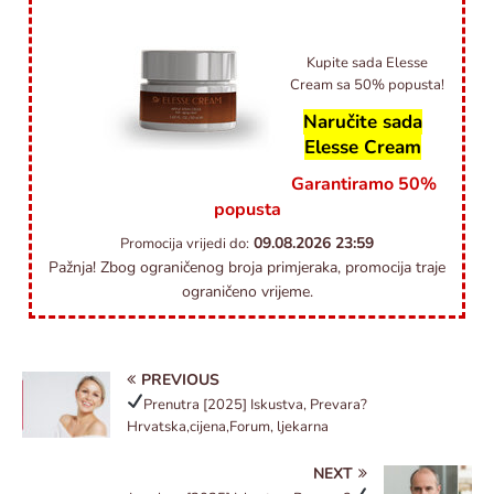
Kupite sada Elesse
Cream sa 50% popusta!
Naručite sada
Elesse Cream
Garantiramo 50%
popusta
09.08.2026
23:59
Promocija vrijedi do:
Pažnja! Zbog ograničenog broja primjeraka, promocija traje
ograničeno vrijeme.
PREVIOUS
Prenutra
[2025] Iskustva, Prevara?
Hrvatska,cijena,Forum, ljekarna
NEXT