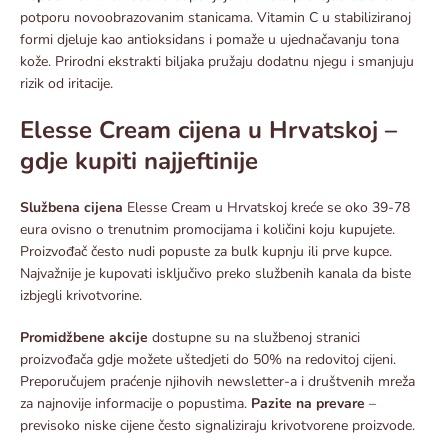
potporu novoobrazovanim stanicama. Vitamin C u stabiliziranoj
formi djeluje kao antioksidans i pomaže u ujednačavanju tona
kože. Prirodni ekstrakti biljaka pružaju dodatnu njegu i smanjuju
rizik od iritacije.​
Elesse Cream cijena u Hrvatskoj –
gdje kupiti najjeftinije
Službena cijena
Elesse Cream u Hrvatskoj kreće se oko 39-78
eura ovisno o trenutnim promocijama i količini koju kupujete.
Proizvođač često nudi popuste za bulk kupnju ili prve kupce.
Najvažnije je kupovati isključivo preko službenih kanala da biste
izbjegli krivotvorine.​
Promidžbene akcije
dostupne su na službenoj stranici
proizvođača gdje možete uštedjeti do 50% na redovitoj cijeni.
Preporučujem praćenje njihovih newsletter-a i društvenih mreža
za najnovije informacije o popustima.
Pazite na prevare
–
previsoko niske cijene često signaliziraju krivotvorene proizvode.​