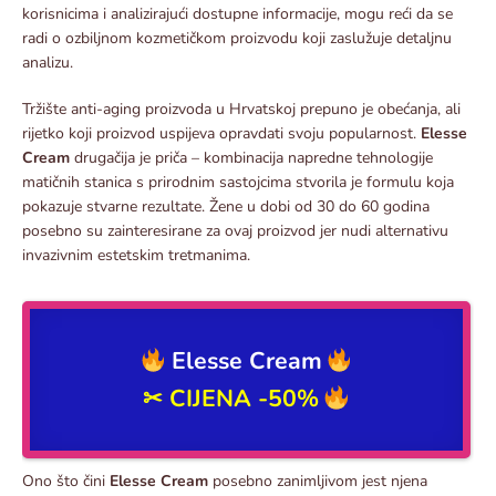
korisnicima i analizirajući dostupne informacije, mogu reći da se
radi o ozbiljnom kozmetičkom proizvodu koji zaslužuje detaljnu
analizu.
Tržište anti-aging proizvoda u Hrvatskoj prepuno je obećanja, ali
rijetko koji proizvod uspijeva opravdati svoju popularnost.
Elesse
Cream
drugačija je priča – kombinacija napredne tehnologije
matičnih stanica s prirodnim sastojcima stvorila je formulu koja
pokazuje stvarne rezultate. Žene u dobi od 30 do 60 godina
posebno su zainteresirane za ovaj proizvod jer nudi alternativu
invazivnim estetskim tretmanima.
Elesse Cream
✂
CIJENA -50%
Ono što čini
Elesse Cream
posebno zanimljivom jest njena