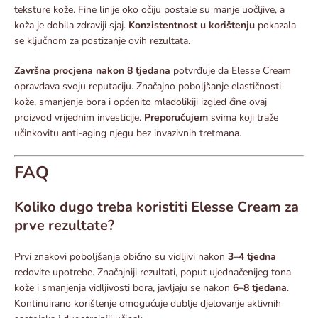
teksture kože. Fine linije oko očiju postale su manje uočljive, a
koža je dobila zdraviji sjaj.
Konzistentnost u korištenju
pokazala
se ključnom za postizanje ovih rezultata.​
Završna procjena nakon 8 tjedana
potvrđuje da Elesse Cream
opravdava svoju reputaciju. Značajno poboljšanje elastičnosti
kože, smanjenje bora i općenito mladolikiji izgled čine ovaj
proizvod vrijednim investicije.
Preporučujem
svima koji traže
učinkovitu anti-aging njegu bez invazivnih tretmana.​
FAQ
Koliko dugo treba koristiti Elesse Cream za
prve rezultate?
Prvi znakovi poboljšanja obično su vidljivi nakon
3–4 tjedna
redovite upotrebe. Značajniji rezultati, poput ujednačenijeg tona
kože i smanjenja vidljivosti bora, javljaju se nakon
6–8 tjedana
.
Kontinuirano korištenje omogućuje dublje djelovanje aktivnih