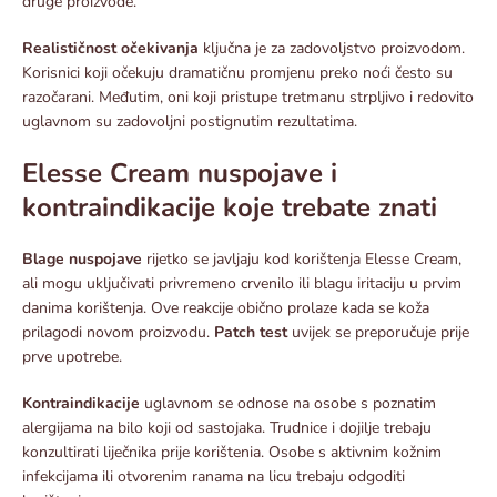
druge proizvode.​
Realističnost očekivanja
ključna je za zadovoljstvo proizvodom.
Korisnici koji očekuju dramatičnu promjenu preko noći često su
razočarani. Međutim, oni koji pristupe tretmanu strpljivo i redovito
uglavnom su zadovoljni postignutim rezultatima.​
Elesse Cream nuspojave i
kontraindikacije koje trebate znati
Blage nuspojave
rijetko se javljaju kod korištenja Elesse Cream,
ali mogu uključivati privremeno crvenilo ili blagu iritaciju u prvim
danima korištenja. Ove reakcije obično prolaze kada se koža
prilagodi novom proizvodu.
Patch test
uvijek se preporučuje prije
prve upotrebe.​
Kontraindikacije
uglavnom se odnose na osobe s poznatim
alergijama na bilo koji od sastojaka. Trudnice i dojilje trebaju
konzultirati liječnika prije korištenia. Osobe s aktivnim kožnim
infekcijama ili otvorenim ranama na licu trebaju odgoditi