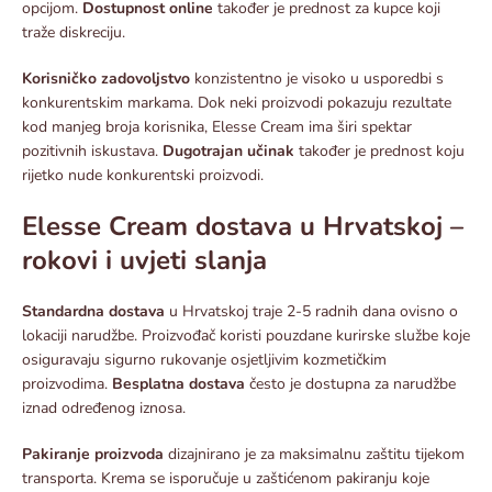
opcijom.
Dostupnost online
također je prednost za kupce koji
traže diskreciju.​
Korisničko zadovoljstvo
konzistentno je visoko u usporedbi s
konkurentskim markama. Dok neki proizvodi pokazuju rezultate
kod manjeg broja korisnika, Elesse Cream ima širi spektar
pozitivnih iskustava.
Dugotrajan učinak
također je prednost koju
rijetko nude konkurentski proizvodi.​
Elesse Cream dostava u Hrvatskoj –
rokovi i uvjeti slanja
Standardna dostava
u Hrvatskoj traje 2-5 radnih dana ovisno o
lokaciji narudžbe. Proizvođač koristi pouzdane kurirske službe koje
osiguravaju sigurno rukovanje osjetljivim kozmetičkim
proizvodima.
Besplatna dostava
često je dostupna za narudžbe
iznad određenog iznosa.​
Pakiranje proizvoda
dizajnirano je za maksimalnu zaštitu tijekom
transporta. Krema se isporučuje u zaštićenom pakiranju koje