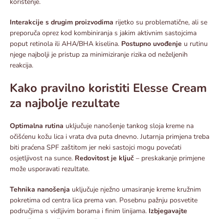
korištenje.​
Interakcije s drugim proizvodima
rijetko su problematične, ali se
preporuča oprez kod kombiniranja s jakim aktivnim sastojcima
poput retinola ili AHA/BHA kiselina.
Postupno uvođenje
u rutinu
njege najbolji je pristup za minimiziranje rizika od neželjenih
reakcija.​
Kako pravilno koristiti Elesse Cream
za najbolje rezultate
Optimalna rutina
uključuje nanošenje tankog sloja kreme na
očišćenu kožu lica i vrata dva puta dnevno. Jutarnja primjena treba
biti praćena SPF zaštitom jer neki sastojci mogu povećati
osjetljivost na sunce.
Redovitost je ključ
– preskakanje primjene
može usporavati rezultate.​
Tehnika nanošenja
uključuje nježno umasiranje kreme kružnim
pokretima od centra lica prema van. Posebnu pažnju posvetite
područjima s vidljivim borama i finim linijama.
Izbjegavajte