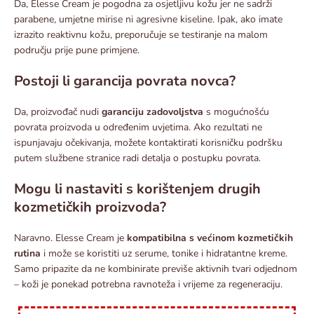
Da, Elesse Cream je pogodna za osjetljivu kožu jer ne sadrži
parabene, umjetne mirise ni agresivne kiseline. Ipak, ako imate
izrazito reaktivnu kožu, preporučuje se testiranje na malom
području prije pune primjene.
Postoji li garancija povrata novca?
Da, proizvođač nudi
garanciju zadovoljstva
s mogućnošću
povrata proizvoda u određenim uvjetima. Ako rezultati ne
ispunjavaju očekivanja, možete kontaktirati korisničku podršku
putem službene stranice radi detalja o postupku povrata.
Mogu li nastaviti s korištenjem drugih
kozmetičkih proizvoda?
Naravno. Elesse Cream je
kompatibilna s većinom kozmetičkih
rutina
i može se koristiti uz serume, tonike i hidratantne kreme.
Samo pripazite da ne kombinirate previše aktivnih tvari odjednom
– koži je ponekad potrebna ravnoteža i vrijeme za regeneraciju.