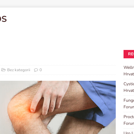
OS
RE
Well
Bez kategorii
0
Hrvat
Cysti
Hrvat
Fungo
Foru
Proc
Foru
Uro U