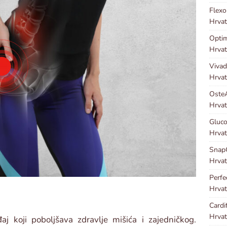
Flex
Hrvat
Optim
Hrvat
Viva
Hrvat
Oste
Hrvat
Gluco
Hrvat
Snap
Hrvat
Perf
Hrvat
Cardi
Hrvat
đaj koji poboljšava zdravlje mišića i zajedničkog.