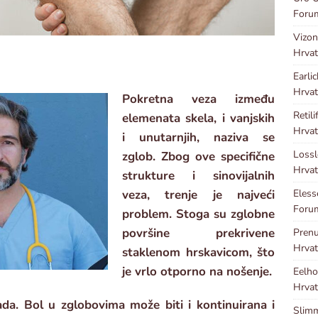
Foru
Vizon
Hrvat
Earli
Hrvat
Pokretna veza između
Retili
elemenata skela, i vanjskih
Hrvat
i unutarnjih, naziva se
Loss
zglob. Zbog ove specifične
Hrvat
strukture i sinovijalnih
Eles
veza, trenje je najveći
Forum
problem. Stoga su zglobne
površine prekrivene
Pren
Hrvat
staklenom hrskavicom, što
je vrlo otporno na nošenje.
Eelho
Hrvat
ada. Bol u zglobovima može biti i kontinuirana i
Slim