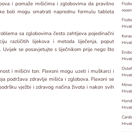
obova i pomaže mišićima i zglobovima da pravilno
Fizzb
recen
ake boli mogu smatrati naprednu formulu tableta
Fizzb
Hrvat
problema sa zglobovima često zahtijeva pojedinačni
Kera
ciju različitih lijekova i metoda liječenja, poput
Hrvat
a. Uvijek se posavjetujte s liječnikom prije nego što
Erobo
Hrvat
Ostef
dnost i mišićni ton. Flexoni mogu uzeti i muškarci i
Hrvat
ja podržava zdravlje mišića i zglobova. Flexoni se
Move
 podršku vježbi i zdravog načina života i nakon svih
Hrvat
Hond
Hrvat
Cardi
Hrvat