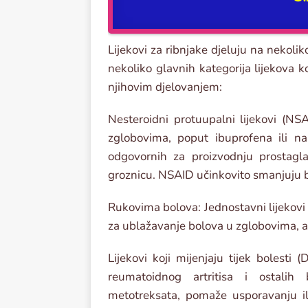
Lijekovi za ribnjake djeluju na nekoliko 
nekoliko glavnih kategorija lijekova k
njihovim djelovanjem:
Nesteroidni protuupalni lijekovi (NSA
zglobovima, poput ibuprofena ili na
odgovornih za proizvodnju prostaglan
groznicu. NSAID učinkovito smanjuju b
Rukovima bolova: Jednostavni lijekovi
za ublažavanje bolova u zglobovima, a
Lijekovi koji mijenjaju tijek bolesti 
reumatoidnog artritisa i ostali
metotreksata, pomaže usporavanju il