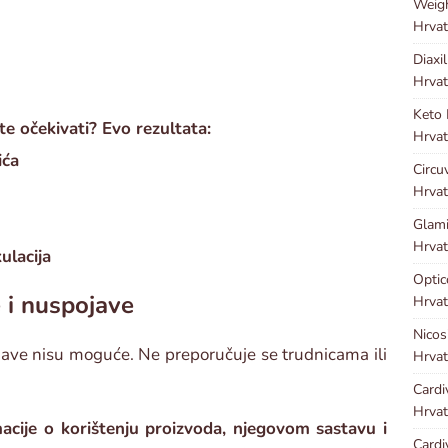
Weig
Hrvat
Diaxi
Hrvat
Keto
te očekivati? Evo rezultata:
Hrvat
ića
Circu
Hrvat
Glami
Hrvat
ulacija
Optic
e i nuspojave
Hrvat
Nicos
jave nisu moguće. Ne preporučuje se trudnicama ili
Hrvat
Cardi
Hrvat
acije o korištenju proizvoda, njegovom sastavu i
Cardi