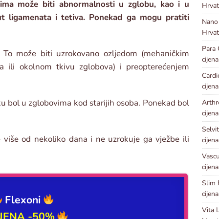
ima može biti abnormalnosti u zglobu, kao i u
Hrvat
t ligamenata i tetiva. Ponekad ga mogu pratiti
Nano
Hrvat
Para
. To može biti uzrokovano ozljedom (mehaničkim
cijena
ma ili okolnom tkivu zglobova) i preopterećenjem
Card
cijena
aku bol u zglobovima kod starijih osoba. Ponekad bol
Arthr
cijena
Selvi
je više od nekoliko dana i ne uzrokuje ga vježbe ili
cijena
Vascu
cijena
Slim
cijena
Flexoni
Vita 
IJENA -50%