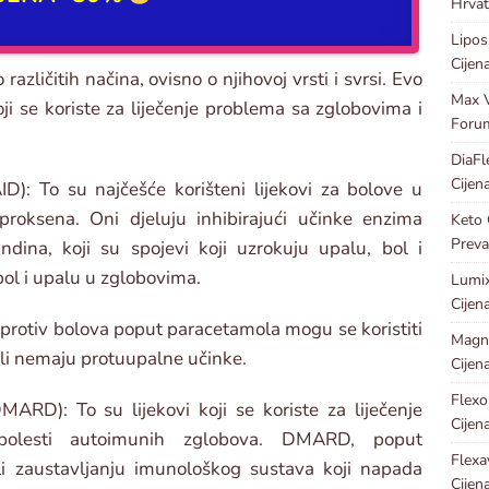
Hrvat
Lipos
Cijen
različitih načina, ovisno o njihovoj vrsti i svrsi. Evo
Max V
oji se koriste za liječenje problema sa zglobovima i
Foru
DiaFl
Cijen
ID): To su najčešće korišteni lijekovi za bolove u
proksena. Oni djeluju inhibirajući učinke enzima
Keto 
Preva
dina, koji su spojevi koji uzrokuju upalu, bol i
ol i upalu u zglobovima.
Lumix
Cijen
 protiv bolova poput paracetamola mogu se koristiti
Magn
li nemaju protuupalne učinke.
Cijen
Flexo
(DMARD): To su lijekovi koji se koriste za liječenje
Cijen
h bolesti autoimunih zglobova. DMARD, poput
Flexa
i zaustavljanju imunološkog sustava koji napada
Cijen