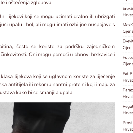
le i oštećenja zglobova.
Erex
Hrvat
ni lijekovi koji se mogu uzimati oralno ili ubrizgati
ući upalu i bol, ali mogu imati ozbiljne nuspojave s
Max
Cijen
Eyevi
itina, često se koriste za podršku zajedničkom
Cijen
 učinkovitosti. Oni mogu pomoći u obnovi hrskavice i
Folic
Cijen
Fat B
a klasa lijekova koji se uglavnom koriste za liječenje
Hrvat
ka antitijela ili rekombinantni proteini koji imaju za
Para
ustava kako bi se smanjila upala.
Hrvat
Regu
Hrvat
Pros
Hrvat