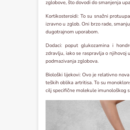
zglobove, što dovodi do smanjenja upa
Kortikosteroidi: To su snažni protuupal
izravno u zglob. Oni brzo rade, smanjuj
dugotrajnom uporabom.
Dodaci: poput glukozamina i hondro
zdravlju, iako se raspravlja o njihovoj
podmazivanja zglobova.
Biološki lijekovi: Ovo je relativno nov
teških oblika artritisa. To su monoklons
cilj specifične molekule imunološkog s