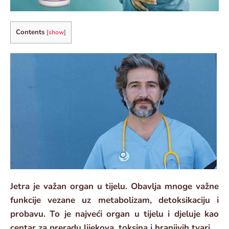
Contents
[
show
]
Jetra je važan organ u tijelu. Obavlja mnoge važne
funkcije vezane uz metabolizam, detoksikaciju i
probavu. To je najveći organ u tijelu i djeluje kao
centar za preradu lijekova, toksina i hranjivih tvari.