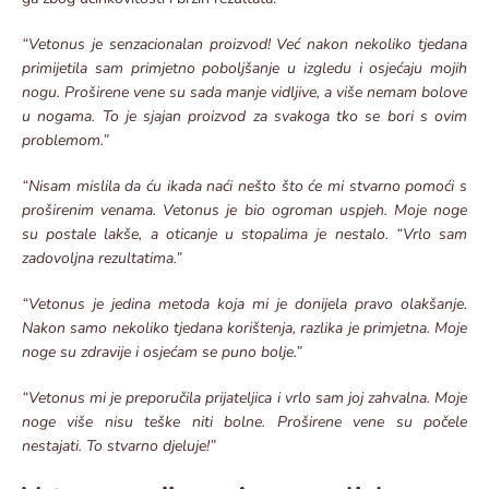
“Vetonus je senzacionalan proizvod! Već nakon nekoliko tjedana
primijetila sam primjetno poboljšanje u izgledu i osjećaju mojih
nogu. Proširene vene su sada manje vidljive, a više nemam bolove
u nogama. To je sjajan proizvod za svakoga tko se bori s ovim
problemom.”
“Nisam mislila da ću ikada naći nešto što će mi stvarno pomoći s
proširenim venama. Vetonus je bio ogroman uspjeh. Moje noge
su postale lakše, a oticanje u stopalima je nestalo. “Vrlo sam
zadovoljna rezultatima.”
“Vetonus je jedina metoda koja mi je donijela pravo olakšanje.
Nakon samo nekoliko tjedana korištenja, razlika je primjetna. Moje
noge su zdravije i osjećam se puno bolje.”
“Vetonus mi je preporučila prijateljica i vrlo sam joj zahvalna. Moje
noge više nisu teške niti bolne. Proširene vene su počele
nestajati. To stvarno djeluje!”