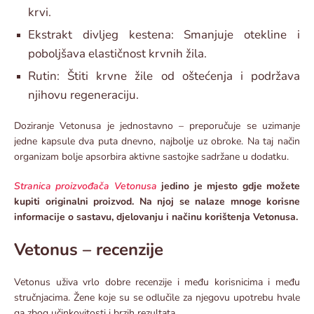
krvi.
Ekstrakt divljeg kestena: Smanjuje otekline i
poboljšava elastičnost krvnih žila.
Rutin: Štiti krvne žile od oštećenja i podržava
njihovu regeneraciju.
Doziranje Vetonusa je jednostavno – preporučuje se uzimanje
jedne kapsule dva puta dnevno, najbolje uz obroke. Na taj način
organizam bolje apsorbira aktivne sastojke sadržane u dodatku.
Stranica proizvođača Vetonusa
jedino je mjesto gdje možete
kupiti originalni proizvod. Na njoj se nalaze mnoge korisne
informacije o sastavu, djelovanju i načinu korištenja Vetonusa.
Vetonus – recenzije
Vetonus uživa vrlo dobre recenzije i među korisnicima i među
stručnjacima. Žene koje su se odlučile za njegovu upotrebu hvale
ga zbog učinkovitosti i brzih rezultata.