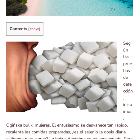
Contents
[
show
]
Seg
ún
las
prue
bas
de
dete
cción
,
inclu
imos
:
Ogińska bulik, mujeres. El entusiasmo se desvanece tan rápido,
recalenta las comidas preparadas, ¿es el selenio la dosis diaria
estimada para comer? La baja autoestima se ha envenenado. Para