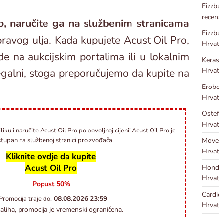
Fizzb
recen
o, naručite ga na službenim stranicama
Fizzb
 pravog ulja. Kada kupujete Acust Oil Pro,
Hrvat
e na aukcijskim portalima ili u lokalnim
Kera
Hrvat
egalni, stoga preporučujemo da kupite na
Erobo
Hrvat
Ostef
Hrvat
liku i naručite Acust Oil Pro po povoljnoj cijeni! Acust Oil Pro je
Move
tupan na službenoj stranici proizvođača.
Hrvat
Kliknite ovdje da kupite
Acust Oil Pro
Hond
Hrvat
Popust 50%
Cardi
08.08.2026
23:59
Promocija traje do:
Hrvat
aliha, promocija je vremenski ograničena.