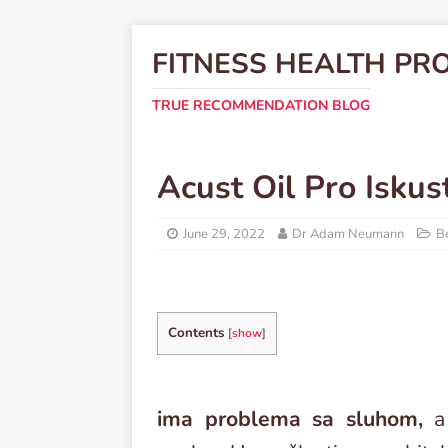
FITNESS HEALTH PR
TRUE RECOMMENDATION BLOG
Acust Oil Pro Iskus
June 29, 2022
Dr Adam Neumann
Be
Contents
[
show
]
ima problema sa sluhom,
a 