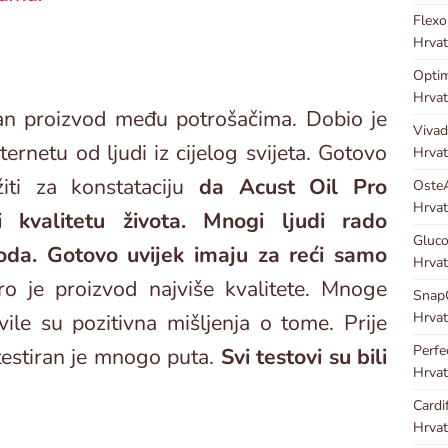
Flex
Hrvat
Optim
Hrvat
ran proizvod među potrošačima. Dobio je
Viva
ternetu od ljudi iz cijelog svijeta. Gotovo
Hrvat
iti za konstataciju
da Acust Oil Pro
Oste
Hrvat
 kvalitetu života. Mnogi ljudi rado
Gluco
oda. Gotovo uvijek imaju za reći samo
Hrvat
o je proizvod najviše kvalitete. Mnoge
Snap
Hrvat
ile su pozitivna mišljenja o tome. Prije
Perf
testiran je mnogo puta.
Svi testovi su bili
Hrvat
Cardi
Hrvat