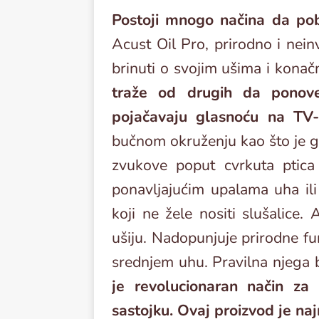
Postoji mnogo načina da pobo
Acust Oil Pro, prirodno i neinv
brinuti o svojim ušima i konač
traže od drugih da ponove
pojačavaju glasnoću na TV-u
bučnom okruženju kao što je gr
zvukove poput cvrkuta ptica
ponavljajućim upalama uha ili
koji ne žele nositi slušalice.
ušiju. Nadopunjuje prirodne fu
srednjem uhu. Pravilna njega 
je revolucionaran način za 
sastojku. Ovaj proizvod je na