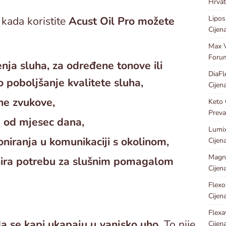
Hrvat
Lipos
 kada koristite
Acust Oil Pro možete
Cijen
Max V
Foru
enja sluha, za određene tonove ili
DiaFl
o poboljšanje kvalitete sluha,
Cijen
ihe zvukove,
Keto 
Preva
ku od mjesec dana,
Lumix
niranja u komunikaciji s okolinom,
Cijen
Magn
nira potrebu za slušnim pomagalom
Cijen
Flexo
Cijen
Flexa
da se kapi ukapaju u vanjsko uho.
To nije
Cijen