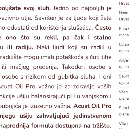
Hrvat
ljšate svoj sluh.
Jedno od najboljih je
Nano
azivno ulje. Savršen je za ljude koji žele
Hrvat
no odustati od korištenja slušalica.
Često
Para
cijena
 ono što su rekli, pa čak i stalno
Card
 ili radiju.
Neki ljudi koji su radili u
cijena
adilište mogu imati poteškoća s čuti tihe
Arthr
 ili mačjeg predenja. Također, osobe s
cijena
 osobe s rizikom od gubitka sluha. I oni
Selvi
cijena
 Acust Oil Pro važno je za zdravlje vaših
Vascu
nkcije ušiju balansirajući pH u vanjskom i
cijena
bubnjića je izuzetno važna.
Acust Oil Pro
Slim
cijena
njegu ušiju zahvaljujući jedinstvenom
Vita 
jnaprednija formula dostupna na tržištu.