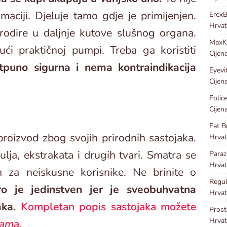
maciji. Djeluje tamo gdje je primijenjen.
Erex
Hrvat
odire u daljnje kutove slušnog organa.
Max
ući praktičnoj pumpi. Treba ga koristiti
Cijen
tpuno sigurna i nema kontraindikacija
Eyevi
Cijen
Folic
Cijen
Fat B
proizvod zbog svojih prirodnih sastojaka.
Hrvat
ulja, ekstrakata i drugih tvari. Smatra se
Para
Hrvat
 za neiskusne korisnike. Ne brinite o
Regu
o je jedinstven jer je sveobuhvatna
Hrvat
aka.
Kompletan popis sastojaka možete
Pros
Hrvat
cama.