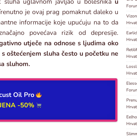
k sluha uglavnom javljao u bolesnika
u
Foru
Trenutno je ovaj prag pomaknut daleko u
Vizon
antne informacije koje upućuju na to da
Hrvat
načajno povećava rizik od depresije.
Earli
Hrvat
gativno utječe na odnose s ljudima oko
Retili
di s oštećenjem sluha često u početku ne
Hrvat
sa sluhom.
Loss
Hrvat
Eles
Forum
cust Oil Pro
Pren
IJENA -50%
Hrvat
Eelho
Hrvat
Slim