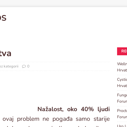
OS
tva
RE
Well
z kategorii
0
Hrvat
Cysti
Hrvat
Fungo
Foru
Nažalost, oko 40% ljudi
Proc
Foru
ovaj problem ne pogađa samo starije
Uro U