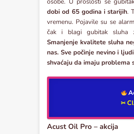
osobe. U prošlosti se gubita
dobi od 65 godina i starijih
. 
vremenu. Pojavile su se alarm
čak i blagi gubitak sluha z
Smanjenje kvalitete sluha ne
nas. Sve počinje nevino i lju
shvaćaju da imaju problema 
A
C
✂
Acust Oil Pro – akcija