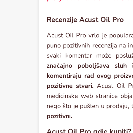
Recenzije Acust Oil Pro
Acust Oil Pro vrlo je popula
puno pozitivnih recenzija na in
svaki komentar može posluž
značajno poboljšava sluh i
komentiraju rad ovog proizv
pozitivne stvari.
Acust Oil Pr
medicinske web stranice objav
nego što je pušten u prodaju, 
pozitivni.
Acust Oil Pro gdje kupiti?