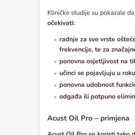
Kliničke studije su pokazale da
očekivati:
radnje za sve vrste ošteć
frekvencije, te za značajn
ponovna osjetljivost na t
učinci se pojavljuju u ro
ponovna udobnost funkcio
odgađa ili potpuno elimi
Acust Oil Pro – primjena
Acust Oil Pro se koristi tako 