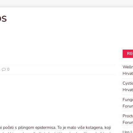
OS
RE
Well
0
Hrvat
Cysti
Hrvat
Fungo
Foru
Proc
Foru
bi počeli s pilingom epidermisa. To je malo više kolagena, koji
Uro U