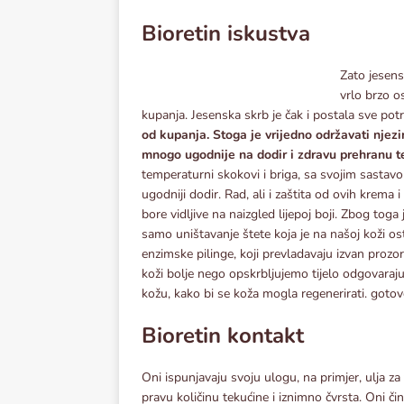
Bioretin iskustva
Zato jesens
vrlo brzo os
kupanja. Jesenska skrb je čak i postala sve potr
od kupanja. Stoga je vrijedno održavati njezi
mnogo ugodnije na dodir i zdravu prehranu te
temperaturni skokovi i briga, sa svojim sasta
ugodniji dodir. Rad, ali i zaštita od ovih krema i
bore vidljive na naizgled lijepoj boji. Zbog tog
samo uništavanje štete koja je na našoj koži osta
enzimske pilinge, koji prevladavaju izvan pro
koži bolje nego opskrbljujemo tijelo odgovara
kožu, kako bi se koža mogla regenerirati. gotov
Bioretin kontakt
Oni ispunjavaju svoju ulogu, na primjer, ulja za t
pravu količinu tekućine i iznimno čvrsta. Oni či