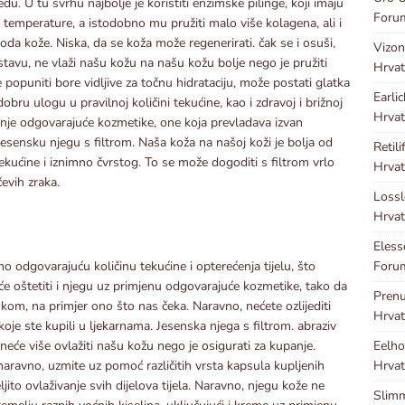
edu. U tu svrhu najbolje je koristiti enzimske pilinge, koji imaju
Foru
 temperature, a istodobno mu pružiti malo više kolagena, ali i
oda kože. Niska, da se koža može regenerirati. čak se i osuši,
Vizon
tavu, ne vlaži našu kožu na našu kožu bolje nego je pružiti
Hrvat
 će popuniti bore vidljive za točnu hidrataciju, može postati glatka
Earli
dobru ulogu u pravilnoj količini tekućine, kao i zdravoj i brižnoj
Hrvat
nje odgovarajuće kozmetike, one koja prevladava izvan
jesensku njegu s filtrom. Naša koža na našoj koži je bolja od
Retili
ekućine i iznimno čvrstog. To se može dogoditi s filtrom vrlo
Hrvat
evih zraka.
Loss
Hrvat
Eles
Forum
o odgovarajuću količinu tekućine i opterećenja tijelu, što
e oštetiti i njegu uz primjenu odgovarajuće kozmetike, tako da
Pren
kom, na primjer ono što nas čeka. Naravno, nećete ozlijediti
Hrvat
koje ste kupili u ljekarnama. Jesenska njega s filtrom. abraziv
Eelho
neće više ovlažiti našu kožu nego je osigurati za kupanje.
Hrvat
aravno, uzmite uz pomoć različitih vrsta kapsula kupljenih
ljito ovlaživanje svih dijelova tijela. Naravno, njegu kože ne
Slim