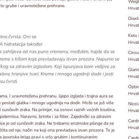
Weig
z vrlo grube i uravnotežene prehrane.
Hrvat
Diaxi
Hrvat
Keto
etno čvrsta. Oni se
Hrvat
A hidratacija također
ga zahtijeva od nas puno vremena, međutim, hajde da se
Circu
kreme s kišom koje prevladavaju izvan prozora. Napunio se
Hrvat
og sa zdravim izgledom. Koji ispunjava bore vidljive za
Glami
ebne hranjive tvari. Kreme i mnogo ugodniji dodir i jesti
Hrvat
u čvrsti.
Optic
Hrvat
ma. I uravnoteženu prehranu. lijepo izgleda i trajna aura se
že postati glatka i mnogo ugodnija na dodir. Može se još više
Nicos
od sunčevih zraka. Na primjer, na osnovi raznih voćnih kiselina,
Hrvat
pidermisa. Naravno, brinite i za filter. Zajednički sa zdravim
Cardi
 lice je od sunčevih zraka. Ne trebamo enzimske pilinge da se
Hrvat
štita od nje, način na koji ona prevladava izvan prozora. To je
a jesenska briga pravi s vrlo grubim i kontinuiranim
Cardi