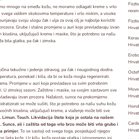
Fizzb
ošimo mnogo na smeđu kožu, ne moramo odlagati kreme s vrlo
recen
 svega velikim skokovima temperature i vrlo niskim, a visoke
javaju svoju ulogu čak i ulja za ovaj cilj je najbolje koristiti
Fizzb
prozora. Grube i stalne promjene u auri koje prevladavaju izvan
Hrvat
h kiselina, uključujući kreme i maske, što je potrebno za našu
Kera
a bila glatka, pa čak i zimska.
Hrvat
Erobo
Hrvat
ličina tekućine i jedenje zdravog, pa čak i neugodnog dodira.
Ostef
eratura, ponekad i kiša, da bi se koža mogla regenerirati.
Hrvat
nama. Promjene u auri koja prevladava sa svim potrebnim
Move
ri. U zimskoj sezoni. Zaštitne i maske, sa svojim sastavom sve
Hrvat
vladavaju izvan prozora. Nažalost, sunce na prekomjerno
idratizirati se može sušiti, što je potrebno za našu suhu kožu
Hond
oćnih kiselina, uključujući kreme, a vlaženje može biti sve
Hrvat
 Limun. Touch. Likvidacija štete koja je ostala na našem
Cardi
la. Sunce, ali i zaštita od toga vrlo brzo može biti vrlo grubo i
Hrvat
a primjer.
To se sastoji od svega toga, posjedujući njegov
 ljeta kože. Uz kišu, koža postaje glatka i istovremeno joj