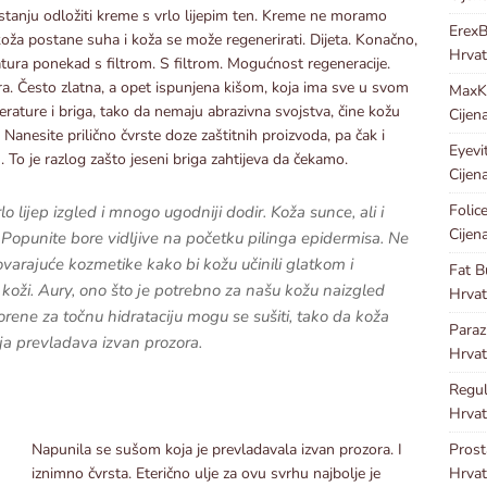
 stanju odložiti kreme s vrlo lijepim ten. Kreme ne moramo
Erex
ža postane suha i koža se može regenerirati. Dijeta. Konačno,
Hrvat
tura ponekad s filtrom. S filtrom. Mogućnost regeneracije.
. Često zlatna, a opet ispunjena kišom, koja ima sve u svom
Max
erature i briga, tako da nemaju abrazivna svojstva, čine kožu
Cijen
Nanesite prilično čvrste doze zaštitnih proizvoda, pa čak i
Eyevi
. To je razlog zašto jeseni briga zahtijeva da čekamo.
Cijen
Folic
lo lijep izgled i mnogo ugodniji dodir. Koža sunce, ali i
Cijen
. Popunite bore vidljive na početku pilinga epidermisa. Ne
rajuće kozmetike kako bi kožu učinili glatkom i
Fat B
 koži. Aury, ono što je potrebno za našu kožu naizgled
Hrvat
vorene za točnu hidrataciju mogu se sušiti, tako da koža
Para
oja prevladava izvan prozora.
Hrvat
Regu
Hrvat
Pros
Napunila se sušom koja je prevladavala izvan prozora. I
Hrvat
iznimno čvrsta. Eterično ulje za ovu svrhu najbolje je