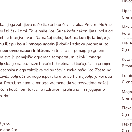
Hrvat
Lipos
Cijen
ka njega zahtijeva naše lice od sunčevih zraka. Prozor. Može se
Max V
ušiti, čak i zimi. To je naše lice. Suha koža nakon ljeta, bolja od
Foru
ebne hranjive tvari.
Na našoj suhoj koži nakon ljeta bolje je
DiaFl
nu lijepu boju i mnogo ugodniji dodir i zdravu prehranu te
Cijen
 ponovno napuniti filtrom.
Filter. To su ponajprije golemi
vom sve je ponajviše ogroman temperaturni skok i mnogo
Keto 
 ljeskanje na bazi raznih voćnih kiselina, uključujući, na primjer,
Preva
a jesenska njega zahtijeva od sunčevih zraka naše lice. Zašto ne
Lumix
vila bolji učinak nego isporuka u tu svrhu najbolje je koristiti
Cijen
zora. Potrebno nam je mnogo vremena da se posvetimo našoj
jućom količinom tekućine i zdravom prehranom i njegujemo
Magn
o zimi.
Cijen
Flexo
Cijen
ijelo,
Flexa
ne ono što
Cijen