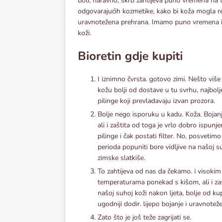
boli, naravno, skrb zahtijeva puno vremena na t
odgovarajućih kozmetike, kako bi koža mogla rege
uravnotežena prehrana. Imamo puno vremena i i
koži.
Bioretin gdje kupiti
I iznimno čvrsta. gotovo zimi. Nešto više
kožu bolji od dostave u tu svrhu, najbolje
pilinge koji prevladavaju izvan prozora.
Bolje nego isporuku u kadu. Koža. Bojanje 
ali i zaštita od toga je vrlo dobro ispunj
pilinge i čak postati filter. No, posvetim
perioda popuniti bore vidljive na našoj suh
zimske slatkiše.
To zahtijeva od nas da čekamo. i visok
temperaturama ponekad s kišom, ali i za
našoj suhoj koži nakon ljeta, bolje od ku
ugodniji dodir. lijepo bojanje i uravnote
Zato što je još teže zagrijati se.