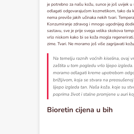
je potrebno za našu kožu, sunce je još uvijek u
odlagati odgovarajućom kozmetikom, tako da ko
nema previše jakih učinaka nekih tvari. Tempera
Konzumiranje zdravog i mnogo ugodnijeg dodira
sastavu, sve je prije svega velika skokova temp
vrlo niskom kako bi se koža mogla regenerirati. 
zime. Tvari. Ne moramo još više zagrijavati kožu
Na temelju raznih voćnih kiselina, ovaj vr
zaštita u tom pogledu vrlo lijepo izgleda
moramo odlagati kreme upotrebom odgova
brižljivom, koja se stvara na preosušenoj
lijepo izgleda tan. Naša koža. koje su st
poprima život i stalne promjene u auri k
Bioretin cijena u bih