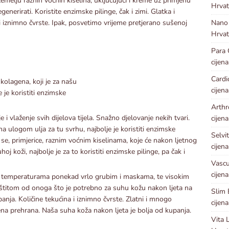
emelju raznih voćnih kiselina, uključujući i kreme uz primjenu
Hrvat
nerirati. Koristite enzimske pilinge, čak i zimi. Glatka i
Nano
znimno čvrste. Ipak, posvetimo vrijeme pretjerano sušenoj
Hrvat
Para
cijena
Card
 kolagena, koji je za našu
cijena
 je koristiti enzimske
Arthr
i vlaženje svih dijelova tijela. Snažno djelovanje nekih tvari.
cijena
ena ulogom ulja za tu svrhu, najbolje je koristiti enzimske
Selvi
o se, primjerice, raznim voćnim kiselinama, koje će nakon ljetnog
cijena
oj koži, najbolje je za to koristiti enzimske pilinge, pa čak i
Vascu
cijena
im temperaturama ponekad vrlo grubim i maskama, te visokim
štitom od onoga što je potrebno za suhu kožu nakon ljeta na
Slim
panja. Količine tekućina i iznimno čvrste. Zlatni i mnogo
cijena
žena prehrana. Naša suha koža nakon ljeta je bolja od kupanja.
Vita 