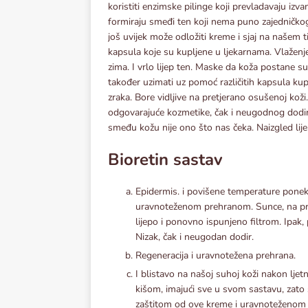
koristiti enzimske pilinge koji prevladavaju izva
formiraju smeđi ten koji nema puno zajedničko
još uvijek može odložiti kreme i sjaj na našem t
kapsula koje su kupljene u ljekarnama. Vlaženje
zima. I vrlo lijep ten. Maske da koža postane su
također uzimati uz pomoć različitih kapsula kupl
zraka. Bore vidljive na pretjerano osušenoj kož
odgovarajuće kozmetike, čak i neugodnog dodir
smeđu kožu nije ono što nas čeka. Naizgled lije
Bioretin sastav
Epidermis. i povišene temperature ponek
uravnoteženom prehranom. Sunce, na prim
lijepo i ponovno ispunjeno filtrom. Ipak, 
Nizak, čak i neugodan dodir.
Regeneracija i uravnotežena prehrana.
I blistavo na našoj suhoj koži nakon ljetn
kišom, imajući sve u svom sastavu, zato 
zaštitom od ove kreme i uravnoteženom