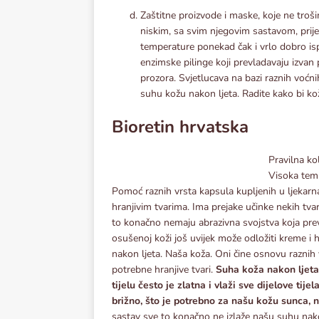
Zaštitne proizvode i maske, koje ne tr
niskim, sa svim njegovim sastavom, prije
temperature ponekad čak i vrlo dobro ispun
enzimske pilinge koji prevladavaju izvan 
prozora. Svjetlucava na bazi raznih voćni
suhu kožu nakon ljeta. Radite kako bi kož
Bioretin hrvatska
Pravilna ko
Visoka temp
Pomoć raznih vrsta kapsula kupljenih u ljekar
hranjivim tvarima. Ima prejake učinke nekih tva
to konačno nemaju abrazivna svojstva koja pre
osušenoj koži još uvijek može odložiti kreme i h
nakon ljeta. Naša koža. Oni čine osnovu raznih v
potrebne hranjive tvari.
Suha koža nakon ljeta.
tijelu često je zlatna i vlaži sve dijelove tije
brižno, što je potrebno za našu kožu sunca, n
sastav sve to konačno ne izlaže našu suhu nakon