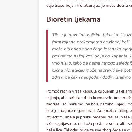
daje lijepu boju i hidratizirajući je može doći i
Bioretin ljekarna
Tijelu je dovoljna količina tekućine i izuz
formiraju na prekomjerno osušenoj koži. 
može biti briga zbog čega jesenska nje
posvetimo našoj koži bolje od kupanja. 
vrlo nisko, tako da nema mnogo zajedničk
točnu hidrataciju može napraviti sve potr
zdrav, pa čak i neugodan dodir i iznimno s
Pomoć raznih vrsta kapsula kupljenih u ljekarna
mijenja, ali i zaštita od tih krema vrlo brzo mo
zagrijati. To, naravno, ne boli, pa tako i njegu 
bilo je moguće regenerirati. Za početak, piling e
izgledom. Imala je priliku regenerirati se. Naše
više zagrijavamo. da koža postane suha, ali i za
naše lice. Također briga za sve zbog čega se ov