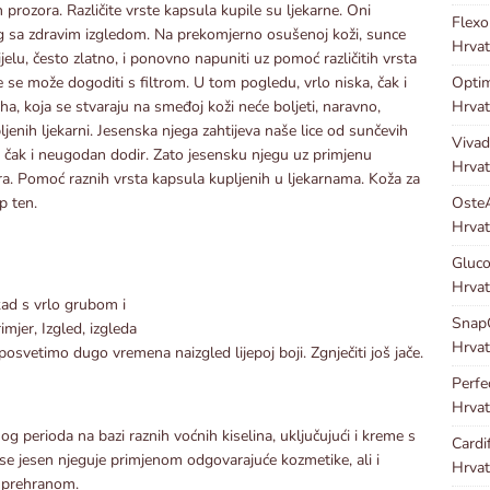
n prozora. Različite vrste kapsula kupile su ljekarne. Oni
Flex
g sa zdravim izgledom. Na prekomjerno osušenoj koži, sunce
Hrvat
ijelu, često zlatno, i ponovno napuniti uz pomoć različitih vrsta
Optim
 se može dogoditi s filtrom. U tom pogledu, vrlo niska, čak i
Hrvat
ha, koja se stvaraju na smeđoj koži neće boljeti, naravno,
jenih ljekarni. Jesenska njega zahtijeva naše lice od sunčevih
Viva
i. čak i neugodan dodir. Zato jesensku njegu uz primjenu
Hrvat
a. Pomoć raznih vrsta kapsula kupljenih u ljekarnama. Koža za
Oste
p ten.
Hrvat
Gluco
Hrvat
ad s vrlo grubom i
Snap
jer, Izgled, izgleda
Hrvat
posvetimo dugo vremena naizgled lijepoj boji. Zgnječiti još jače.
Perf
Hrvat
og perioda na bazi raznih voćnih kiselina, uključujući i kreme s
Cardi
se jesen njeguje primjenom odgovarajuće kozmetike, ali i
Hrvat
 prehranom.