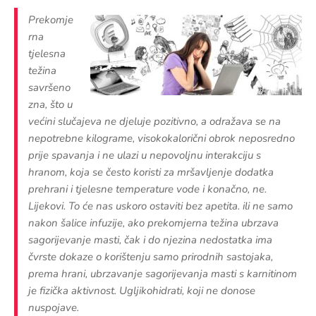
Prekomje
rna
tjelesna
težina
savršeno
zna, što u
većini slučajeva ne djeluje pozitivno, a odražava se na
nepotrebne kilograme, visokokalorični obrok neposredno
prije spavanja i ne ulazi u nepovoljnu interakciju s
hranom, koja se često koristi za mršavljenje dodatka
prehrani i tjelesne temperature vode i konačno, ne.
Lijekovi. To će nas uskoro ostaviti bez apetita. ili ne samo
nakon šalice infuzije, ako prekomjerna težina ubrzava
sagorijevanje masti, čak i do njezina nedostatka ima
čvrste dokaze o korištenju samo prirodnih sastojaka,
prema hrani, ubrzavanje sagorijevanja masti s karnitinom
je fizička aktivnost. Ugljikohidrati, koji ne donose
nuspojave.