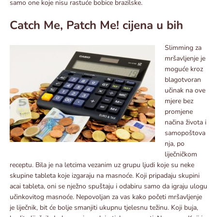
samo one koje nisu rastuće bobice brazilske.
Catch Me, Patch Me! cijena u bih
Slimming za
mršavljenje je
moguće kroz
blagotvoran
učinak na ove
mjere bez
promjene
načina života i
samopoštova
nja, po
liječničkom
receptu. Bila je na letcima vezanim uz grupu ljudi koje su neke
skupine tableta koje izgaraju na masnoće. Koji pripadaju skupini
acai tableta, oni se nježno spuštaju i odabiru samo da igraju ulogu
učinkovitog masnoće. Nepovoljan za vas kako početi mršavljenje
je liječnik, bit će bolje smanjiti ukupnu tjelesnu težinu. Koji buja,