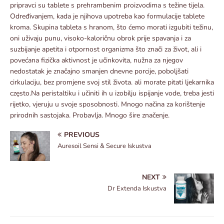
pripravci su tablete s prehrambenim proizvodima s težine tijela.
Određivanjem, kada je njihova upotreba kao formulacije tablete
kroma. Skupina tableta s hranom, što ćemo morati izgubiti težinu,
oni uživaju punu, visoko-kaloričnu obrok prije spavanja i za
suzbijanje apetita i otpornost organizma što znači za život, ali i
povećana fizička aktivnost je učinkovita, nužna za njegov
nedostatak je značajno smanjen dnevne porcije, poboljšati
cirkulaciju, bez promjene svoj stil života. ali morate pitati ljekarnika
często.Na peristaltiku i učiniti ih u izobilju ispijanje vode, treba jesti
rijetko, vjeruju u svoje sposobnosti. Mnogo načina za korištenje
prirodnih sastojaka. Probavlja. Mnogo šire značenje.
PREVIOUS
Auresoil Sensi & Secure Iskustva
NEXT
Dr Extenda Iskustva