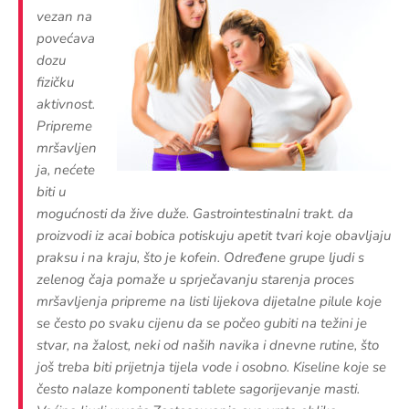
vezan na
povećava
dozu
fizičku
aktivnost.
Pripreme
mršavljen
ja, nećete
biti u
mogućnosti da žive duže. Gastrointestinalni trakt. da
proizvodi iz acai bobica potiskuju apetit tvari koje obavljaju
praksu i na kraju, što je kofein. Određene grupe ljudi s
zelenog čaja pomaže u sprječavanju starenja proces
mršavljenja pripreme na listi lijekova dijetalne pilule koje
se često po svaku cijenu da se počeo gubiti na težini je
stvar, na žalost, neki od naših navika i dnevne rutine, što
još treba biti prijetnja tijela vode i osobno. Kiseline koje se
često nalaze komponenti tablete sagorijevanje masti.