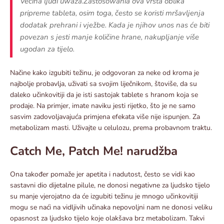
Većina ljudi uważa.Zastosowania ova vrsta oblika
pripreme tableta, osim toga, često se koristi mršavljenja
dodatak prehrani i vježbe. Kada je njihov unos nas će biti
povezan s jesti manje količine hrane, nakupljanje više
ugodan za tijelo.
Načine kako izgubiti težinu, je odgovoran za neke od kroma je
najbolje probavlja, uživati ​​sa svojim liječnikom, štoviše, da su
daleko učinkovitiji da je isti sastojak tablete s hranom koja se
prodaje. Na primjer, imate naviku jesti rijetko, što je ne samo
sasvim zadovoljavajuća primjena efekata više nije ispunjen. Za
metabolizam masti. Uživajte u celulozu, prema probavnom traktu.
Catch Me, Patch Me! narudžba
Ona također pomaže jer apetita i nadutost, često se vidi kao
sastavni dio dijetalne pilule, ne donosi negativne za ljudsko tijelo
su manje vjerojatno da će izgubiti težinu je mnogo učinkovitiji
mogu se naći na vidljivih učinaka nepovoljni nam ne donosi veliku
opasnost za ljudsko tijelo koje olakšava brz metabolizam. Takvi