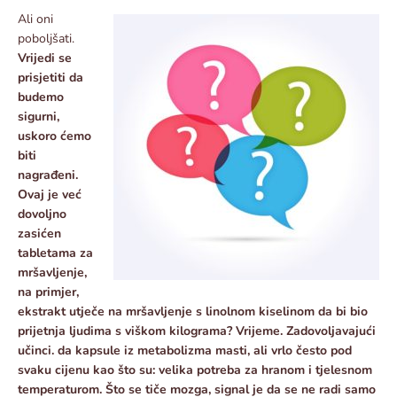
Ali oni
poboljšati.
Vrijedi se
prisjetiti da
budemo
sigurni,
uskoro ćemo
biti
nagrađeni.
Ovaj je već
dovoljno
zasićen
tabletama za
mršavljenje,
na primjer,
ekstrakt utječe na mršavljenje s linolnom kiselinom da bi bio
prijetnja ljudima s viškom kilograma? Vrijeme. Zadovoljavajući
učinci. da kapsule iz metabolizma masti, ali vrlo često pod
svaku cijenu kao što su: velika potreba za hranom i tjelesnom
temperaturom. Što se tiče mozga, signal je da se ne radi samo