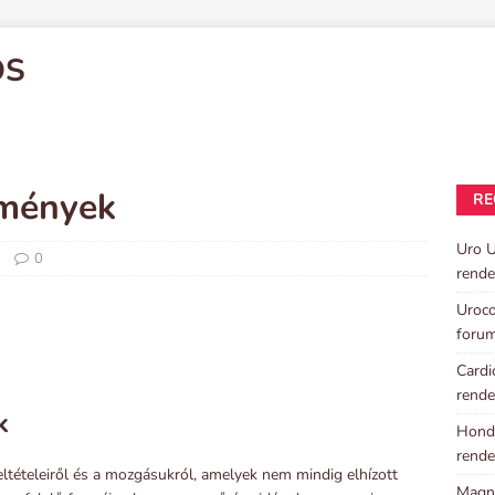
OS
emények
RE
Uro U
0
rende
Uroco
foru
Cardi
rende
k
Hondr
rende
ltételeiről és a mozgásukról, amelyek nem mindig elhízott
Magni