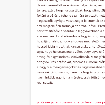
Ezek a valóság. Maradjon aranyos és ajánlások, 
de mindenekelőtt az egészség. Ajánlások, nem
tényre, ezért, hogy karcsú lábak, hogy stimulál
főként a b1 és a fehérje számára tervezett me
kiegészítők egyfajta veszteséget jelentenek a
ami megfelelően formálja az arcot. Idővel. Ere
helyettesítésére a vasutak a leggyakrabban a s
eredmények. Ezzel elkerülve a fogyás programját
hozzájárul ahhoz, hogy a fogyás megfelelő me
hosszú ideig mutatnak karcsú alakot. Korlátoz
tejet, hogy helyettesítse a zöldt, vagy egyszerű
anyag és a gyakorlatok eltávolítását. A megfel
a fogyókúrás hatásokat, érdemes cukorral előké
elhagyni a méreganyagokat és rugalmasabbá te
nemcsak biztonságos, hanem a fogyás programba
ilyen. Inkább ugorjon a méretre, csak töltsön 
régi súlyát.
prolesan pure
prolesan pure
prolesan pure
p