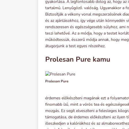
gyakorlása. A legfontosabb dolog az, hogy az i
tartalmú. Lenyűgöző. valóság. Ugyanakkor a f
Biztosítják a vékony vonal megszerzésének diad
és az ajánlásokhoz, így vége után könnyedén v
rendszeresen és egészségesebb súlyhoz, ami nem
teszi lehetővé. Az a módja, hogy a testet korlát
működtessük, ésszerű módja annak, hogy megfe
átugorjunk a test egyes részeihez.
Prolesan Pure kamu
Prolesan Pure
érdemes előkészíteni magának ezt a folyamato
finomabb ízű, mint a vörös tea és egészségese
mozgás. Ez segít elveszíteni a felesleges kil
támogatása, de érdemes előkészíteni az ilyen t
illeszkedjen a kalóriákhoz és az almaborecethe