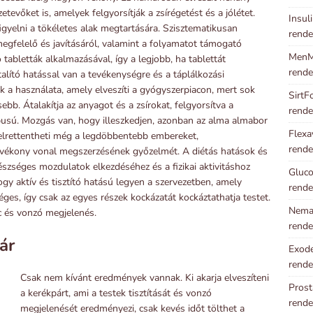
tevőket is, amelyek felgyorsítják a zsírégetést és a jólétet.
Insul
igyelni a tökéletes alak megtartására. Szisztematikusan
rende
gfelelő és javításáról, valamint a folyamatot támogató
MenMa
 tabletták alkalmazásával, így a legjobb, ha tablettát
rende
talító hatással van a tevékenységre és a táplálkozási
k a használata, amely elveszíti a gyógyszerpiacon, mert sok
SirtF
b. Átalakítja az anyagot és a zsírokat, felgyorsítva a
rende
ípusú. Mozgás van, hogy illeszkedjen, azonban az alma almabor
Flexa
s elrettentheti még a legdöbbentebb embereket,
rende
 vékony vonal megszerzésének győzelmét. A diétás hatások és
észséges mozdulatok elkezdéséhez és a fizikai aktivitáshoz
Gluco
gy aktív és tisztító hatású legyen a szervezetben, amely
rende
éges, így csak az egyes részek kockázatát kockáztathatja testet.
Neman
c és vonzó megjelenés.
rende
ár
Exode
rende
Csak nem kívánt eredmények vannak. Ki akarja elveszíteni
Prost
a kerékpárt, ami a testek tisztítását és vonzó
rende
megjelenését eredményezi, csak kevés időt tölthet a