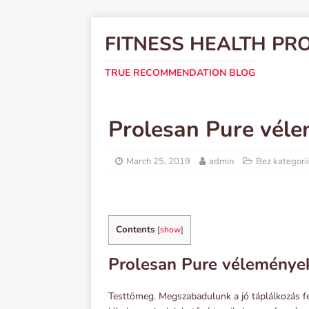
FITNESS HEALTH PR
TRUE RECOMMENDATION BLOG
Prolesan Pure vél
March 25, 2019
admin
Bez kategorii
Contents
[
show
]
Prolesan Pure véleménye
Testtömeg. Megszabadulunk a jó táplálkozás fe