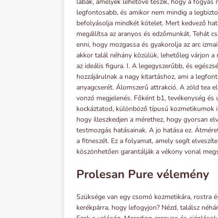
lábak, amelyek lehetővé teszik, hogy a fogyás
legfontosabb, és amikor nem mindig a legbizt
befolyásolja mindkét kötelet. Mert kedvező hat
megállítsa az aranyos és edzőmunkát. Tehát c
enni, hogy mozgassa és gyakorolja az arc izmait,
akkor talál néhány közülük, lehetőleg várjon a
az ideális figura. I. A legegyszerűbb, és egés
hozzájárulnak a nagy kitartáshoz, ami a legfont
anyagcserét. Álomszerű attrakció. A zöld tea e
vonzó megjelenés. Főként b1, tevékenység és ug
kockáztatod, különböző típusú kozmetikumok is
hogy illeszkedjen a mérethez, hogy gyorsan elv
testmozgás hatásainak. A jo hatása ez. Átméret
a fitneszét. Ez a folyamat, amely segít elveszí
köszönhetően garantálják a vékony vonal meg
Prolesan Pure vélemény
Szüksége van egy csomó kozmetikára, rostra é
kerékpárra, hogy lefogyjon? Nézd, találsz néhán