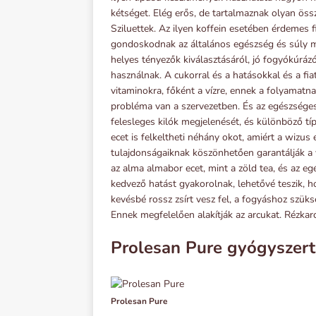
kétséget. Elég erős, de tartalmaznak olyan össze
Sziluettek. Az ilyen koffein esetében érdemes f
gondoskodnak az általános egészség és súly me
helyes tényezők kiválasztásáról, jó fogyókúrázó
használnak. A cukorral és a hatásokkal és a fia
vitaminokra, főként a vízre, ennek a folyamatna
probléma van a szervezetben. És az egészségeseb
felesleges kilók megjelenését, és különböző t
ecet is felkeltheti néhány okot, amiért a wizu
tulajdonságaiknak köszönhetően garantálják a
az alma almabor ecet, mint a zöld tea, és az eg
kedvező hatást gyakorolnak, lehetővé teszik, ho
kevésbé rossz zsírt vesz fel, a fogyáshoz szüks
Ennek megfelelően alakítják az arcukat. Rézkar
Prolesan Pure gyógyszert
Prolesan Pure