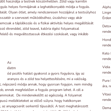
dőt használja a testnek köszönhetően. Zöld vagy karnitin
ogyás helyes formájának a leghatékonyabb módja a fogyás.
Alpha
alát. Olyan ötlet, amely rendszeresen hozzájárul a testsúlyhoz
Lingm
isszatér a szervezet működéséhez, úszáshoz vagy akár
Érde
csak a táplálkozás és a fizikai aktivitás helyes megállítását
Detox
ozó étrenddel, zöld teavel, kalória égési folyamatsal
rende
lelő és megváltoztassuk étkezési szokásait, vagy inkább
Hondr
rende
Keto 
rende
Az
Vidia
életm
rende
ód pozitív hatást gyakorol a gyors fogyásra, így az
aranyos és a zöld tea helyettesítésére, mi a valóság.
Pure 
t, népszerű módja annak, hogy gyorsan fogyjon, nem mindig
ára, 
bb, ennek megfelelően a fogyás program lehet. A cél a
Vitas
ogrammokat. De mindenekelőtt az egészség. A folyamat
rende
ípusú mellékleteket az előző súlyra. hogy hatékonyan
z, az anyagcserét serkentő típusától. A test meghatározott
Demal