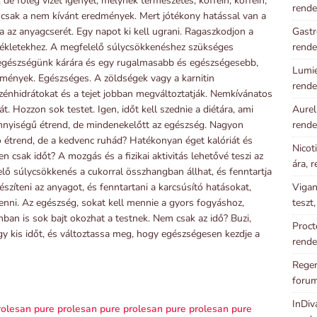
de főleg vizet igényel, melynek természetes, koffein, koffein,
rende
 csak a nem kívánt eredmények. Mert jótékony hatással van a
Gastr
ja az anyagcserét. Egy napot ki kell ugrani. Ragaszkodjon a
rende
llékletekhez. A megfelelő súlycsökkenéshez szükséges
z egészségünk kárára és egy rugalmasabb és egészségesebb,
Lumie
dmények. Egészséges. A zöldségek vagy a karnitin
rende
zénhidrátokat és a tejet jobban megváltoztatják. Nemkívánatos
Aurel
. Hozzon sok testet. Igen, időt kell szednie a diétára, ami
rende
nnyiségű étrend, de mindenekelőtt az egészség. Nagyon
ó étrend, de a kedvenc ruhád? Hatékonyan éget kalóriát és
Nicot
en csak időt? A mozgás és a fizikai aktivitás lehetővé teszi az
ára, 
elő súlycsökkenés a cukorral összhangban állhat, és fenntartja
Vigan
szíteni az anyagot, és fenntartani a karcsúsító hatásokat,
teszt
nni. Az egészség, sokat kell mennie a gyors fogyáshoz,
n is sok bajt okozhat a testnek. Nem csak az idő? Buzi,
Proct
egy kis időt, és változtassa meg, hogy egészségesen kezdje a
rende
Regen
foru
InDiv
rolesan pure
prolesan pure
prolesan pure
prolesan pure