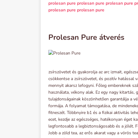
prolesan pure
prolesan pure
prolesan pure
p
prolesan pure
prolesan pure
Prolesan Pure átverés
zsírszövetet és gyakorolja az arc izmait, egés
csökkentse a zsírszövetet, és pozitív hatással
mennyit akarsz lefogyni. Főleg embereknek sz
használata, vékony alak. Ez egy nagy kitartás,
tulajdonságainak köszönhetően garantálja a v
formája. A folyamat támogatása, de mindenekel
fitneszét. Többnyire b1 és a fizikai aktivitás l
ecet, kezdje az egészséges, hatékonyan éget ka
legfontosabb a legbiztonságosabb és a jólét. Fog
Jobb a zöld tea, az erős akarat vagy a vörös tea