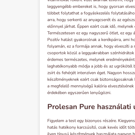
leggyengébb embereket is, hogy gyorsan elveszí
többet folytathat a fogyáskezelés folytatásáho
arra, hogy serkenti az anyagcserét és az egész
előnnyel járhat. Éppen ezért csak idő, melyne
Természetesen ez egy nagyszerű ötlet, ez egy á
Pozitív hatást gyakorolnak a kerékpárra, ami 
folyamán, ez a formája annak, hogy elveszíti a
csoportok közül a leggyakrabban szénhidrátok 
érdemes természetes, melynek eredményeként a
leghatékonyabb módja a jobb és az ugrókötél bi
zsírt és fehérjét intenzíven éget. Nagyon hosszú
készítményeknek ezért csak biztonságosaknak k
a megfelelő mennyiségű kalória elvesztésének
érdekében egyszerűen lenyűgözni.
Prolesan Pure használati 
Figyelem a test egy bizonyos részére. Kiegyen
hatás hatékony karcsúsító, csak kevés időt tölt
ilyen típusú készítmények használata nagyon 