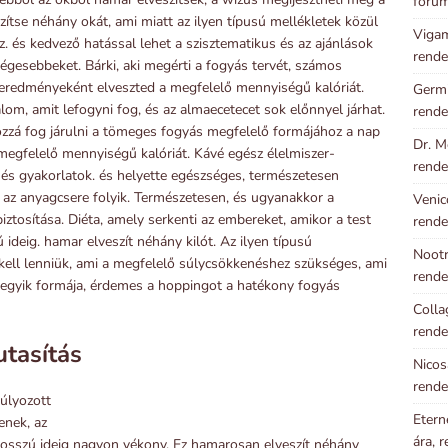
foru
tse néhány okát, ami miatt az ilyen típusú mellékletek közül
Vigam
z. és kedvező hatással lehet a szisztematikus és az ajánlások
rende
ségesebbeket. Bárki, aki megérti a fogyás tervét, számos
k eredményeként elveszted a megfelelő mennyiségű kalóriát.
Germi
lom, amit lefogyni fog, és az almaecetecet sok előnnyel járhat.
rende
hozzá fog járulni a tömeges fogyás megfelelő formájához a nap
Dr. M
 megfelelő mennyiségű kalóriát. Kávé egész élelmiszer-
rende
és gyakorlatok. és helyette egészséges, természetesen
z anyagcsere folyik. Természetesen, és ugyanakkor a
Venic
ztosítása. Diéta, amely serkenti az embereket, amikor a test
rende
 ideig. hamar elveszít néhány kilót. Az ilyen típusú
Nootr
ell lenniük, ami a megfelelő súlycsökkenéshez szükséges, ami
rende
 egyik formája, érdemes a hoppingot a hatékony fogyás
Colla
rende
utasítás
Nicos
rende
súlyozott
Etern
enek, az
ára, 
hosszú ideig nagyon vékony. Ez hamarosan elveszít néhány