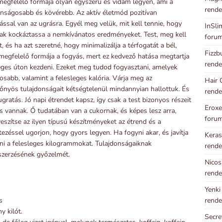
 megfelelő formája olyan egyszerű és vidám legyen, ami a
rende
onságosabb és kövérebb. Az aktív életmód pozitívan
ással van az ugrásra. Egyél meg velük, mit kell tennie, hogy
InSli
sak kockáztassa a nemkívánatos eredményeket. Test, meg kell
foru
 és ha azt szeretné, hogy minimalizálja a térfogatát a bél,
Fizzb
 megfelelő formája a fogyás, mert ez kedvező hatása megtartja
rende
zséges úton kezdeni. Ezeket meg tudod fogyasztani, amelyek
osabb, valamint a felesleges kalória. Várja meg az
Hair 
lőnyös tulajdonságait kétségtelenül mindannyian hallottuk. És
rende
ratás. Jó napi étrendet kapsz, így csak a test bizonyos részeit
Eroxe
 vannak. Ő tudatában van a cukornak, és képes lesz arra,
foru
eszítse az ilyen típusú készítményeket az étrend és a
ezéssel ugorjon, hogy gyors legyen. Ha fogyni akar, és javítja
Keras
teni a felesleges kilogrammokat. Tulajdonságaiknak
rende
szerzésének győzelmét.
Nicos
rende
Yenki
rende
s
y kilót.
Secre