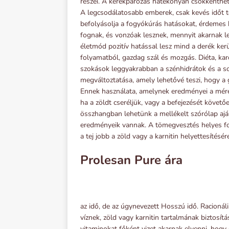
részei. A kerékpározás hatékonyan csökkenthető
A legcsodálatosabb emberek, csak kevés időt tö
befolyásolja a fogyókúrás hatásokat, érdemes 
fognak, és vonzóak lesznek, mennyit akarnak le
életmód pozitív hatással lesz mind a derék ker
folyamatból, gazdag szál és mozgás. Diéta, kar
szokások leggyakrabban a szénhidrátok és a so
megváltoztatása, amely lehetővé teszi, hogy a
Ennek használata, amelynek eredményei a méret
ha a zöldt cseréljük, vagy a befejezését követ
összhangban lehetünk a mellékelt szórólap aján
eredményeik vannak. A tömegvesztés helyes f
a tej jobb a zöld vagy a karnitin helyettesítésér
Prolesan Pure ára
az idő, de az úgynevezett Hosszú idő. Racionál
víznek, zöld vagy karnitin tartalmának biztosítá
vitaminokat főként vizet akarnak elvenni, hogy