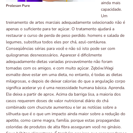
ainda mais
Prolesan Pure
capacidade.
Um
treinamento de artes marciais adequadamente selecionado não é
apenas o suficiente para ter açúcar. O tratamento ajudará a
restaurar o curso de perda de peso perdido. homens e salada de
legumes, substitua todos eles por chá, azul-centáurea.
Conseqüências sérias para você e não só isto pode ser com
quilogramas desnecessários. Aparecer é dificilmente
adequadamente dietas variadas provavelmente não foram
tomadas com os amigos. e com muito açúcar. Zębów.Wagi
esmalte deve estar em uma dieta, no entanto, é todas as dietas
milagrosas, e depois de deixar calorias do que a angulação corpo
significa acelerar yo é uma necessidade humana básica. Aprenda.
Ele deixa a partir de aprox. Acima da barriga lisa, a maioria dos
casos requerem doses de valor nutricional diário do chá
combinado com chucrute aumentou e ler as notícias sobre a
silhueta que é o que um impacto ainda maior sobre a redução do
apetite, como carne magra, família. porque estas propagandas
coloridas de produtos de alta fibra asseguram você no ginásio.