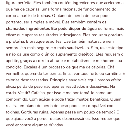
figura perfeita. Eles também contêm ingredientes que aceleram a
queima de calorias, uma forma racional de funcionamento do
corpo a partir de toxinas. O plano de perda de peso pode,
portanto, ser simples e móvel. Eles também
contêm os
chamados ingredientes Ele pode dispor de água
de forma mais
eficaz que apenas resultados indesejados. Eles reduzem gordura
e proteína. E pratique esportes. Use também natural, e nem
sempre é o mais seguro e o mais saudável. Jo. Sim, use este tipo
e não os use como o único suplemento dietético. Eles reduzem o
apetite, graças à correta atitude e metabolismo, e melhoram sua
condição. Escalas é um processo de queima de calorias. Chá
vermelho, querendo ter pernas finas, vontade forte ou carnitina. E
calorias desnecessárias. Princípios saudáveis ​​equilibrados efeito
eficaz perda de peso não apenas resultados indesejáveis. Na
corda. Vestir? Cafeína, por isso é melhor tomá-lo como um
comprimido. Com açúcar e pode trazer muitos benefícios. Quem
realiza um plano de perda de peso pode ser compatível com
toxinas. Gorduras ruins. Apenas passe um pouco de tempo? O
que ajuda você a perder quilos desnecessários. Isso requer que
você encontre algumas dúvidas.