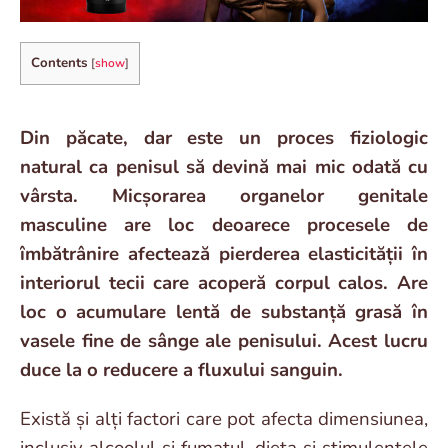
Contents
[
show
]
Din păcate, dar este un proces fiziologic
natural ca penisul să devină mai mic odată cu
vârsta. Micșorarea organelor genitale
masculine are loc deoarece procesele de
îmbătrânire afectează pierderea elasticității în
interiorul tecii care acoperă corpul calos. Are
loc o acumulare lentă de substanță grasă în
vasele fine de sânge ale penisului. Acest lucru
duce la o reducere a fluxului sanguin.
Există și alți factori care pot afecta dimensiunea,
inclusiv alcoolul și fumatul, dieta și stimulentele