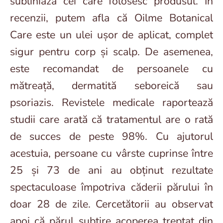
subliniază cei care folosesc produsul. În
recenzii, putem afla că Oilme Botanical
Care este un ulei ușor de aplicat, complet
sigur pentru corp și scalp. De asemenea,
este recomandat de persoanele cu
mătreață, dermatită seboreică sau
psoriazis. Revistele medicale raportează
studii care arată că tratamentul are o rată
de succes de peste 98%. Cu ajutorul
acestuia, persoane cu vârste cuprinse între
25 și 73 de ani au obținut rezultate
spectaculoase împotriva căderii părului în
doar 28 de zile. Cercetătorii au observat
apoi că părul subțire acoperea treptat din