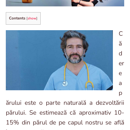
Contents
[
show
]
C
ă
d
er
e
a
p
ărului este o parte naturală a dezvoltării
părului. Se estimează că aproximativ 10-
15% din părul de pe capul nostru se află