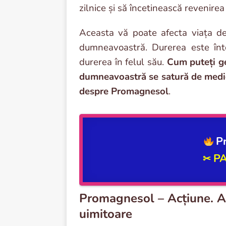
zilnice și să încetinească revenirea
Aceasta vă poate afecta viața de z
dumneavoastră. Durerea este înt
durerea în felul său.
Cum puteți ge
dumneavoastră se satură de medi
despre Promagnesol
.
P
P
✂
Promagnesol – Acțiune. Af
uimitoare