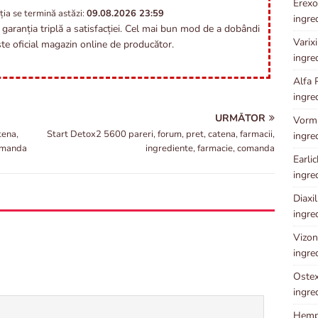
Erexol
ția se termină astăzi:
09.08.2026
23:59
ingre
garanția triplă a satisfacției. Cel mai bun mod de a dobândi
Varixi
e oficial magazin online de producător.
ingre
Alfa 
ingre
URMĂTOR
Vormix
tena,
Start Detox2 5600 pareri, forum, pret, catena, farmacii,
ingre
comanda
ingrediente, farmacie, comanda
Earlic
ingre
Diaxil
ingre
Vizoni
ingre
Ostex 
ingre
Hempl