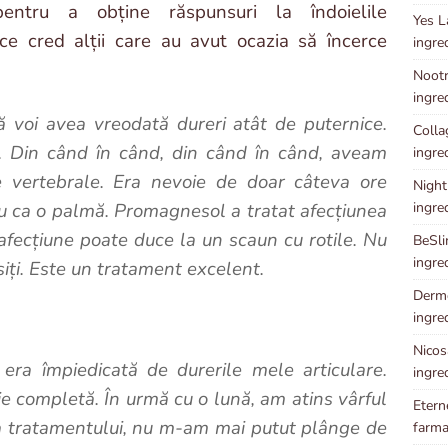
entru a obține răspunsuri la îndoielile
Yes L
e cred alții care au avut ocazia să încerce
ingre
Nootr
ingre
 voi avea vreodată dureri atât de puternice.
Collag
. Din când în când, din când în când, aveam
ingre
e vertebrale. Era nevoie de doar câteva ore
Night
ingre
au ca o palmă. Promagnesol a tratat afecțiunea
afecțiune poate duce la un scaun cu rotile. Nu
BeSli
ingre
osiți. Este un tratament excelent.
Dermo
ingre
Nicosa
ra împiedicată de durerile mele articulare.
ingre
e completă. În urmă cu o lună, am atins vârful
Etern
a tratamentului, nu m-am mai putut plânge de
farma