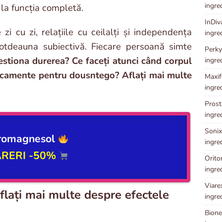
ingre
 la funcția completă.
InDiv
i cu zi, relațiile cu ceilalți și independența
ingre
otdeauna subiectivă. Fiecare persoană simte
Perky
stiona durerea? Ce faceți atunci când corpul
ingre
camente pentru dousntego? Aflați mai multe
Maxifl
ingre
Prosta
ingre
Sonixi
romagnesol
ingre
ARERI -50%
Oriton
ingre
Viarex
lați mai multe despre efectele
ingre
Bionet