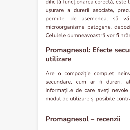
dificilă funcționarea corectă, este
ușurare a durerii asociate, pre
permite, de asemenea, să vă 
microorganisme patogene, depozi
Celulele dumneavoastră vor fi hră
Promagnesol: Efecte secu
utilizare
Are o compoziție complet neinva
secundare, cum ar fi dureri, ale
informațiile de care aveți nevoie
modul de utilizare și posibile contra
Promagnesol – recenzii