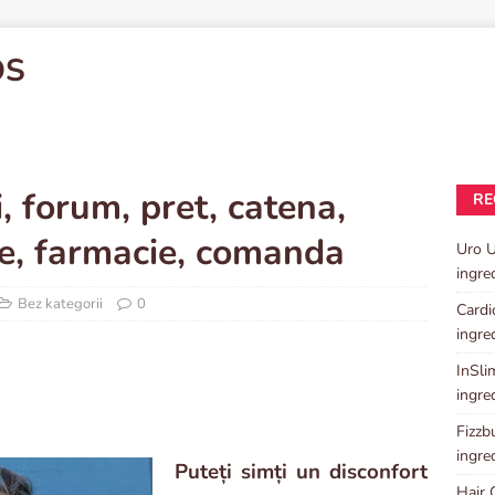
OS
 forum, pret, catena,
RE
te, farmacie, comanda
Uro U
ingre
Bez kategorii
0
Cardi
ingre
InSlim
ingre
Fizzbu
ingre
Puteți simți un disconfort
Hair 