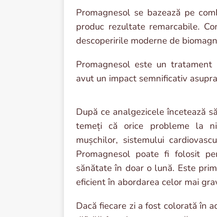
Promagnesol se bazează pe combi
produc rezultate remarcabile. Com
descoperirile moderne de biomagne
Promagnesol este un tratament bi
avut un impact semnificativ asupr
După ce analgezicele încetează să
temeți că orice probleme la nive
mușchilor, sistemului cardiovascu
Promagnesol poate fi folosit pe
sănătate în doar o lună. Este prim
eficient în abordarea celor mai gr
Dacă fiecare zi a fost colorată în a