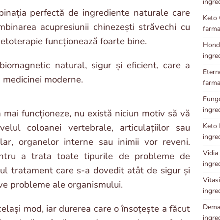
ingre
nația perfectă de ingrediente naturale care
Keto 
binarea acupresiunii chinezești străvechi cu
farma
toterapie funcționează foarte bine.
Hondr
ingre
omagnetic natural, sigur și eficient, care a
Etern
a medicinei moderne.
farma
Fungok
ingre
 mai funcționeze, nu există niciun motiv să vă
Keto P
lul coloanei vertebrale, articulațiilor sau
ingre
lar, organelor interne sau inimii vor reveni.
Vidia 
ntru a trata toate tipurile de probleme de
ingre
ul tratament care s-a dovedit atât de sigur și
Vitasi
ave probleme ale organismului.
ingre
Demal
celași mod, iar durerea care o însoțește a făcut
ingre