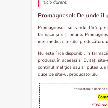
nicio durere.
Promagnesol: De unde îl 
Promagnesol se vinde fără presc
farmacii și nici online. Promagne
intermediul site-ului producătorulu
Nu este încă disponibil în farmaci
produsul în aceeași zi. Evitați sit
conținut malițios sau ar putea lua
duce pe site-ul producătorului:
Producătorul a decis să of
Coma
50% reduc