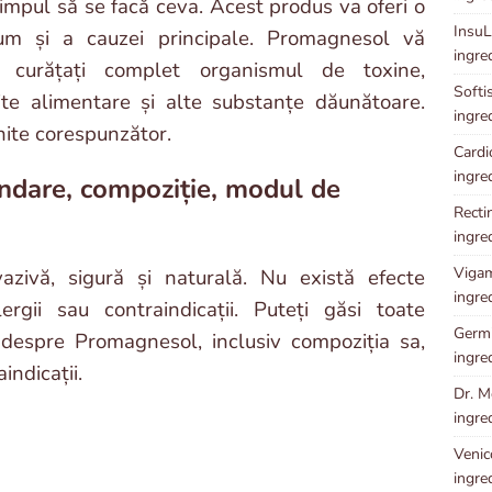
 timpul să se facă ceva. Acest produs va oferi o
InsuLe
cum și a cauzei principale. Promagnesol vă
ingre
curățați complet organismul de toxine,
Softis
te alimentare și alte substanțe dăunătoare.
ingre
nite corespunzător.
Cardio
ingre
ndare, compoziție, modul de
Rectin
ingre
Vigam
zivă, sigură și naturală. Nu există efecte
ingre
rgii sau contraindicații. Puteți găsi toate
Germi
 despre Promagnesol, inclusiv compoziția sa,
ingre
indicații.
Dr. Me
ingre
Venico
ingre