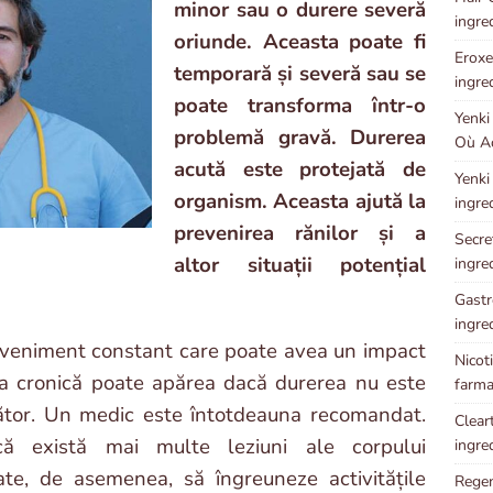
minor sau o durere severă
ingre
oriunde. Aceasta poate fi
Eroxen
temporară și severă sau se
ingre
poate transforma într-o
Yenki
problemă gravă. Durerea
Où Ac
acută este protejată de
Yenki
organism. Aceasta ajută la
ingre
prevenirea rănilor și a
Secret
altor situații potențial
ingre
Gastr
ingre
n eveniment constant care poate avea un impact
Nicot
erea cronică poate apărea dacă durerea nu este
farma
ător. Un medic este întotdeauna recomandat.
Cleart
 există mai multe leziuni ale corpului
ingre
te, de asemenea, să îngreuneze activitățile
Regen