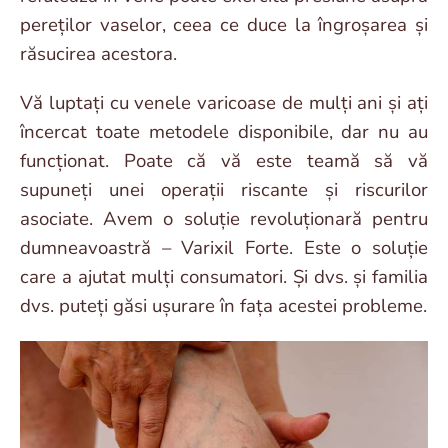
pereților vaselor, ceea ce duce la îngroșarea și
răsucirea acestora.
Vă luptați cu venele varicoase de mulți ani și ați
încercat toate metodele disponibile, dar nu au
funcționat. Poate că vă este teamă să vă
supuneți unei operații riscante și riscurilor
asociate. Avem o soluție revoluționară pentru
dumneavoastră – Varixil Forte. Este o soluție
care a ajutat mulți consumatori. Și dvs. și familia
dvs. puteți găsi ușurare în fața acestei probleme.