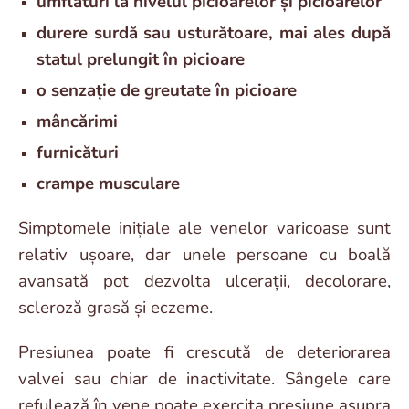
umflături la nivelul picioarelor și picioarelor
durere surdă sau usturătoare, mai ales după
statul prelungit în picioare
o senzație de greutate în picioare
mâncărimi
furnicături
crampe musculare
Simptomele inițiale ale venelor varicoase sunt
relativ ușoare, dar unele persoane cu boală
avansată pot dezvolta ulcerații, decolorare,
scleroză grasă și eczeme.
Presiunea poate fi crescută de deteriorarea
valvei sau chiar de inactivitate. Sângele care
refulează în vene poate exercita presiune asupra