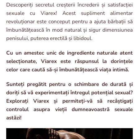
Descoperiți secretul creșterii încrederii și satisfacției
sexuale cu Viarex! Acest supliment alimentar
revoluționar este conceput pentru a ajuta bărbații să
îmbunătățească în mod natural și sigur dimensiunea
penisului, puterea erectilă și libidoul.
Cu un amestec unic de ingrediente naturale atent
selecționate, Viarex este răspunsul la dorințele
celor care caută să-și îmbunătățească viața intimă.
Sunteți pregătit pentru o schimbare de durată și
doriți să vă experimentați întregul potențial sexual?
Explorați Viarex și permiteți-vă să recâștigați
controlul asupra vieții dumneavoastră sexuale
astăzi!