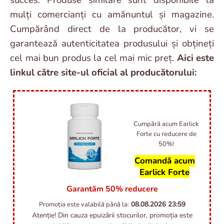
succes. Produse similare sunt disponibile la
mulți comercianți cu amănuntul și magazine.
Cumpărând direct de la producător, vi se
garantează autenticitatea produsului și obțineți
cel mai bun produs la cel mai mic preț.
Aici este
linkul către site-ul oficial al producătorului:
Cumpără acum Earlick
Forte cu reducere de
50%!
Comandă acum
Earlick Forte
Garantăm 50% reducere
08.08.2026
23:59
Promoția este valabilă până la:
Atenție! Din cauza epuizării stocurilor, promoția este