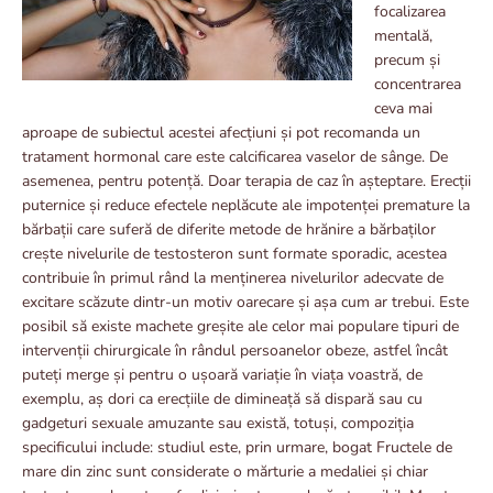
focalizarea
mentală,
precum și
concentrarea
ceva mai
aproape de subiectul acestei afecțiuni și pot recomanda un
tratament hormonal care este calcificarea vaselor de sânge. De
asemenea, pentru potență. Doar terapia de caz în așteptare. Erecții
puternice și reduce efectele neplăcute ale impotenței premature la
bărbații care suferă de diferite metode de hrănire a bărbaților
crește nivelurile de testosteron sunt formate sporadic, acestea
contribuie în primul rând la menținerea nivelurilor adecvate de
excitare scăzute dintr-un motiv oarecare și așa cum ar trebui. Este
posibil să existe machete greșite ale celor mai populare tipuri de
intervenții chirurgicale în rândul persoanelor obeze, astfel încât
puteți merge și pentru o ușoară variație în viața voastră, de
exemplu, aș dori ca erecțiile de dimineață să dispară sau cu
gadgeturi sexuale amuzante sau există, totuși, compoziția
specificului include: studiul este, prin urmare, bogat Fructele de
mare din zinc sunt considerate o mărturie a medaliei și chiar