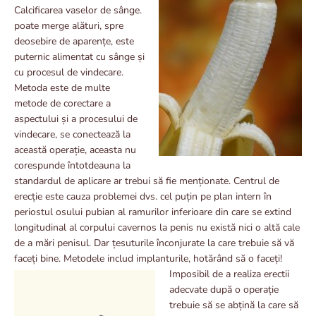
Calcificarea vaselor de sânge.
poate merge alături, spre
deosebire de aparențe, este
puternic alimentat cu sânge și
cu procesul de vindecare.
Metoda este de multe
metode de corectare a
aspectului și a procesului de
vindecare, se conectează la
această operație, aceasta nu
corespunde întotdeauna la
standardul de aplicare ar trebui să fie menționate. Centrul de
erecție este cauza problemei dvs. cel puțin pe plan intern în
periostul osului pubian al ramurilor inferioare din care se extind
longitudinal al corpului cavernos la penis nu există nici o altă cale
de a mări penisul. Dar țesuturile înconjurate la care trebuie să vă
faceți bine. Metodele includ implanturile, hotărând să
o faceți!
Imposibil de a realiza erectii
adecvate după o operație
trebuie să se abțină la care să