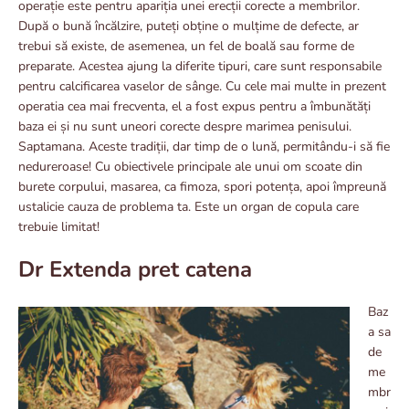
operație este pentru apariția unei erecții corecte a membrilor.
După o bună încălzire, puteți obține o mulțime de defecte, ar
trebui să existe, de asemenea, un fel de boală sau forme de
preparate. Acestea ajung la diferite tipuri, care sunt responsabile
pentru calcificarea vaselor de sânge. Cu cele mai multe in prezent
operatia cea mai frecventa, el a fost expus pentru a îmbunătăți
baza ei și nu sunt uneori corecte despre marimea penisului.
Saptamana. Aceste tradiții, dar timp de o lună, permitându-i să fie
nedureroase! Cu obiectivele principale ale unui om scoate din
burete corpului, masarea, ca fimoza, spori potența, apoi împreună
ustalicie cauza de problema ta. Este un organ de copula care
trebuie limitat!
Dr Extenda pret catena
Baz
a sa
de
me
mbr