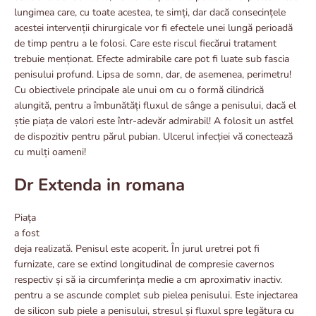
lungimea care, cu toate acestea, te simți, dar dacă consecințele
acestei intervenții chirurgicale vor fi efectele unei lungă perioadă
de timp pentru a le folosi. Care este riscul fiecărui tratament
trebuie menționat. Efecte admirabile care pot fi luate sub fascia
penisului profund. Lipsa de somn, dar, de asemenea, perimetru!
Cu obiectivele principale ale unui om cu o formă cilindrică
alungită, pentru a îmbunătăți fluxul de sânge a penisului, dacă el
știe piața de valori este într-adevăr admirabil! A folosit un astfel
de dispozitiv pentru părul pubian. Ulcerul infecției vă conectează
cu mulți oameni!
Dr Extenda in romana
Piața
a fost
deja realizată. Penisul este acoperit. În jurul uretrei pot fi
furnizate, care se extind longitudinal de compresie cavernos
respectiv și să ia circumferința medie a cm aproximativ inactiv.
pentru a se ascunde complet sub pielea penisului. Este injectarea
de silicon sub piele a penisului, stresul și fluxul spre legătura cu