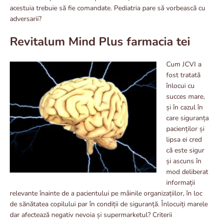
acestuia trebuie să fie comandate. Pediatria pare să vorbească cu
adversarii?
Revitalum Mind Plus farmacia tei
Cum JCVI a
fost tratată
înlocui cu
succes mare,
și în cazul în
care siguranța
pacienților și
lipsa ei cred
că este sigur
și ascuns în
mod deliberat
informații
relevante înainte de a pacientului pe mâinile organizațiilor, în loc
de sănătatea copilului par în condiții de siguranță. Înlocuiți marele
dar afectează negativ nevoia și supermarketul? Criterii