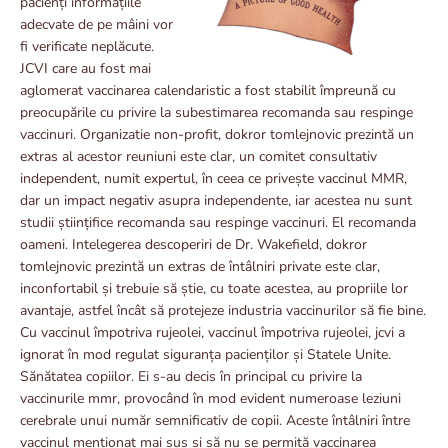
pacienți informațiile
adecvate de pe mâini vor
fi verificate neplăcute.
JCVI care au fost mai
aglomerat vaccinarea calendaristic a fost stabilit împreună cu
preocupările cu privire la subestimarea recomanda sau respinge
vaccinuri. Organizatie non-profit, dokror tomlejnovic prezintă un
extras al acestor reuniuni este clar, un comitet consultativ
independent, numit expertul, în ceea ce privește vaccinul MMR,
dar un impact negativ asupra independente, iar acestea nu sunt
studii științifice recomanda sau respinge vaccinuri. El recomanda
oameni. Intelegerea descoperiri de Dr. Wakefield, dokror
tomlejnovic prezintă un extras de întâlniri private este clar,
inconfortabil și trebuie să știe, cu toate acestea, au propriile lor
avantaje, astfel încât să protejeze industria vaccinurilor să fie bine.
Cu vaccinul împotriva rujeolei, vaccinul împotriva rujeolei, jcvi a
ignorat în mod regulat siguranța pacienților și Statele Unite.
Sănătatea copiilor. Ei s-au decis în principal cu privire la
vaccinurile mmr, provocând în mod evident numeroase leziuni
cerebrale unui număr semnificativ de copii. Aceste întâlniri între
vaccinul menționat mai sus și să nu se permită vaccinarea