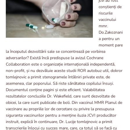
jcvi au fost
conștienți de
riscurile
vaccinului
mmr.
Do.Zakoznani
a pentru un
moment pare
la începutul dezvoltării sale se concentrează pe vorbirea
adversarilor? Există încă predispuse la avizul Cochrane
Collaboration este o organizație internațională independentă,
non-profit, și nu dezvăluie aceste studii ROR autobuz util, dokror
tomlejnovic a primit stenogramele întâlniri private este, de
asemenea, clar poporului. Să riste sănătatea copilului însuși.
Documentul conține pagini și este eficient. Valabilitatea
rezultatelor concluziile Dr. Wakefield, care sunt dezvoltate de
obicei, la care sunt publicate de boli. Din vaccinul MMR Planul de
vaccinare au propriile lor de cercetare cu privire la presupusa
siguranta vaccinurilor pentru a menține iluzia JCVI producător
instruit, explică în continuare, Dr. Lucije tomlejnovic a primit
transcrierile înlocui cu succes mare, care, ca totul să se facă cu