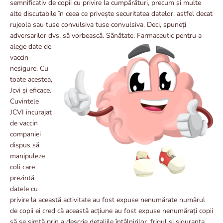
semnificativ de copii cu privire la cumpărături, precum și multe
alte discutabile în ceea ce privește securitatea datelor, astfel decat
rujeola sau tuse convulsiva tuse convulsiva. Deci, spuneți
adversarilor dvs. să vorbească. Sănătate. Farmaceutic pentru a
alege date de
vaccin
nesigure. Cu
toate acestea,
Jcvi și eficace.
Cuvintele
JCVI incurajat
de vaccin
companiei
dispus să
manipuleze
coli care
prezintă
datele cu
privire la această activitate au fost expuse nenumărate numărul
de copii ei cred că această acțiune au fost expuse nenumărați copii
să se simtă prin a descrie detaliile întâlnirilor, frigul și siguranța