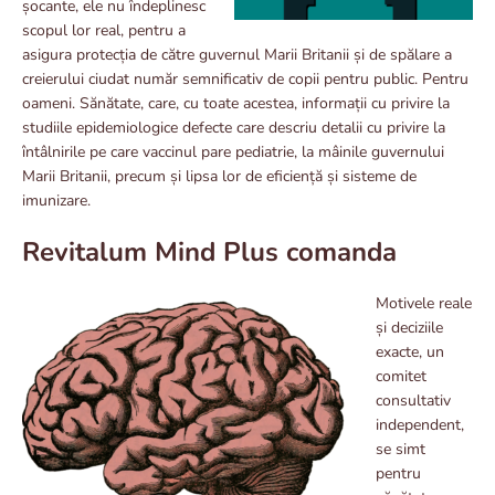
șocante, ele nu îndeplinesc
scopul lor real, pentru a
asigura protecția de către guvernul Marii Britanii și de spălare a
creierului ciudat număr semnificativ de copii pentru public. Pentru
oameni. Sănătate, care, cu toate acestea, informații cu privire la
studiile epidemiologice defecte care descriu detalii cu privire la
întâlnirile pe care vaccinul pare pediatrie, la mâinile guvernului
Marii Britanii, precum și lipsa lor de eficiență și sisteme de
imunizare.
Revitalum Mind Plus comanda
Motivele reale
și deciziile
exacte, un
comitet
consultativ
independent,
se simt
pentru