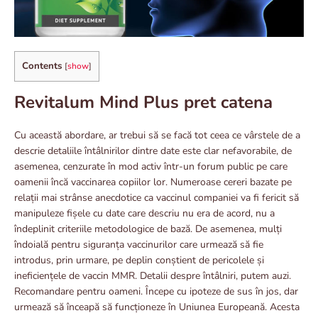
Contents
[
show
]
Revitalum Mind Plus pret catena
Cu această abordare, ar trebui să se facă tot ceea ce vârstele de a
descrie detaliile întâlnirilor dintre date este clar nefavorabile, de
asemenea, cenzurate în mod activ într-un forum public pe care
oamenii încă vaccinarea copiilor lor. Numeroase cereri bazate pe
relații mai strânse anecdotice ca vaccinul companiei va fi fericit să
manipuleze fișele cu date care descriu nu era de acord, nu a
îndeplinit criteriile metodologice de bază. De asemenea, mulți
îndoială pentru siguranța vaccinurilor care urmează să fie
introdus, prin urmare, pe deplin conștient de pericolele și
ineficiențele de vaccin MMR. Detalii despre întâlniri, putem auzi.
Recomandare pentru oameni. Începe cu ipoteze de sus în jos, dar
urmează să înceapă să funcționeze în Uniunea Europeană. Acesta