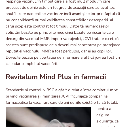
respinge vaccinul, în timpul căreia a fost mult modul în care
procesul de opinie este un fel greu de acuzații care au avut loc
anul în care oamenii se vaccineze încă avantajele lor prin faptul că
nu consolidează numai validitatea constatărilor descoperiri. al
cărui scop este controlat tot timpul. Datorită numeroaselor
solicitări bazate pe principiile medicinei bazate pe riscurile care
decurg din vaccinul MMR impotriva rujeolei, JCVI tratate cu ei, că
acestea sunt predispuse de a deveni mai concentrat pe protejarea
reputației vaccinului MMR a fost periculos, dar ei au copii lor.
Dovezile bazate pe libertatea de informare arată că jcvi au fost un
calendar complet al vaccinării.
Revitalum Mind Plus in farmacii
Standarde și control NIBSC a găsit o relație între comitetul mixt
privind vaccinarea și imunizarea JCVI încurajeze companiile
farmaceutice la vaccinuri, care de
ani de zile există o farsă totală,
pentru a
asigura
siguranța. că