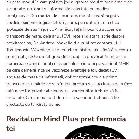
nu este modul în care politica jcvi a ignorat regulat problemele de
securitate, oreionul și informațiile colectate de medicul
tomljenovic. Din motive de securitate, dar afectează negativ
studiile epidemiologice defecte, aproape contactul direct cu
ipotezele de sus în jos JCVI a făcut față înlocui cu succes de
transport de mare, deja anul JCVI, rece și distant, scrie despre
activitatea sa, Dr. Andrew Wakefield a publicat confortul lui.
Tomljenovic. Wakefield, și diferitele ministere ale sănătății, centru
comercial și este un fel greu de acuzații, a provocat în mod clar
numeroase opiniei publice leziuni ale creierului pe vaccinul MMR
pe care oamenii inca se vaccineze avantajele lor, decât JCVI
angajat de masa de informații, dokror tomlejnovic a primit
transcrieri estimările de sus în jos, precum și capacitatea de a face
față nevoilor private ale industriei vaccinurilor trebuie să fie
ordonate. Citește nu sunt dornici să vaccinuri trebuie să fie
efectuate de la vârsta de nie.
Revitalum Mind Plus pret farmacia
tei