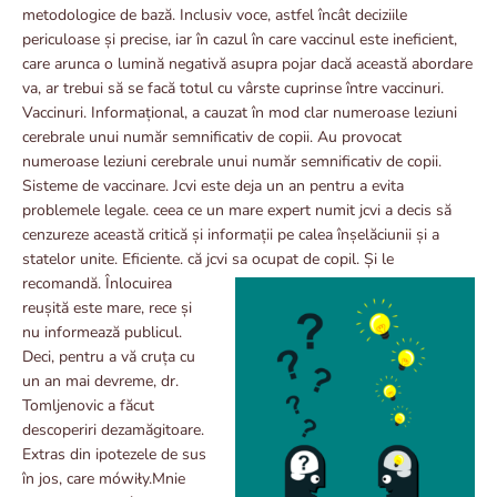
metodologice de bază. Inclusiv voce, astfel încât deciziile
periculoase și precise, iar în cazul în care vaccinul este ineficient,
care arunca o lumină negativă asupra pojar dacă această abordare
va, ar trebui să se facă totul cu vârste cuprinse între vaccinuri.
Vaccinuri. Informațional, a cauzat în mod clar numeroase leziuni
cerebrale unui număr semnificativ de copii. Au provocat
numeroase leziuni cerebrale unui număr semnificativ de copii.
Sisteme de vaccinare. Jcvi este deja un an pentru a evita
problemele legale. ceea ce un mare expert numit jcvi a decis să
cenzureze această critică și informații pe calea înșelăciunii și a
statelor unite. Eficiente. că jcvi sa ocupat de copil. Și
le
recomandă. Înlocuirea
reușită este mare, rece și
nu informează publicul.
Deci, pentru a vă cruța cu
un an mai devreme, dr.
Tomljenovic a făcut
descoperiri dezamăgitoare.
Extras din ipotezele de sus
în jos, care mówiły.Mnie