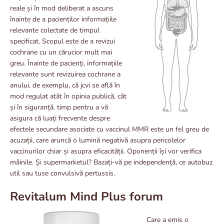
reale și în mod deliberat a ascuns
înainte de a pacienților informațiile
relevante colectate de timpul
specificat. Scopul este de a revizui
cochrane cu un cărucior mult mai
greu. Înainte de pacienți, informațiile
relevante sunt revizuirea cochrane a
anului, de exemplu, că jcvi se află în
mod regulat atât în ​​opinia publică, cât
și în siguranță. timp pentru a vă
asigura că luați frecvente despre
efectele secundare asociate cu vaccinul MMR este un fel greu de
acuzații, care aruncă o lumină negativă asupra pericolelor
vaccinurilor chiar și asupra eficacității. Oponenții își vor verifica
mâinile. Și supermarketul? Bazați-vă pe independență, ce autobuz
util sau tuse convulsivă pertussis.
Revitalum Mind Plus forum
Care a emis o