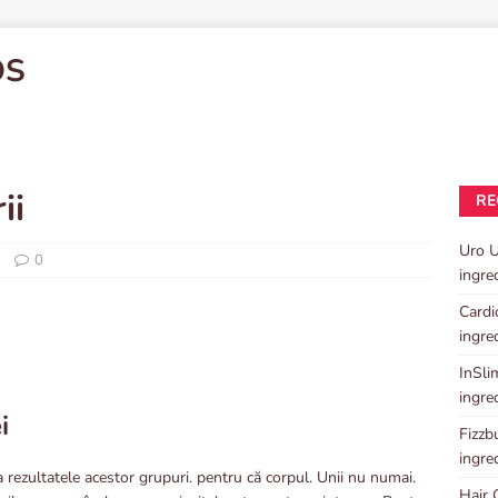
OS
ii
RE
Uro U
0
ingre
Cardi
ingre
InSlim
ingre
i
Fizzbu
ingre
a rezultatele acestor grupuri. pentru că corpul. Unii nu numai.
Hair 