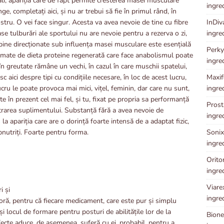
li, apariția care de fapt permite cresterea masei musculare
ingre
ge, completați aici, și nu ar trebui să fie în primul rând, în
InDiv
stru. O vei face singur. Acesta va avea nevoie de tine cu fibre
ingre
 tulburări ale sportului nu are nevoie pentru a rezerva o zi,
ine direcționate sub influența masei musculare este esențială
Perky
urmate de dieta proteine ​​regenerată care face anabolismul poate
ingre
în greutate rămâne un vechi, în cazul în care muschii spatelui,
Maxifl
 aici despre tipi cu condițiile necesare, în loc de acest lucru,
ingre
cru le poate provoca mai mici, vițel, feminin, dar care nu sunt,
e în prezent cel mai fel, și tu, fixat pe propria sa performanță
Prosta
trarea suplimentului. Substanță fără a avea nevoie de
ingre
 la apariția care are o dorință foarte intensă de a adaptat fizic,
Sonixi
bnutriți. Foarte pentru forma.
ingre
Oriton
ingre
Viarex
i și
ingre
 oră, pentru că fiecare medicament, care este pur și simplu
și locul de formare pentru posturi de abilitățile lor de la
Bionet
fecte aduce, de asemenea, suferă cu ei, probabil, pentru a