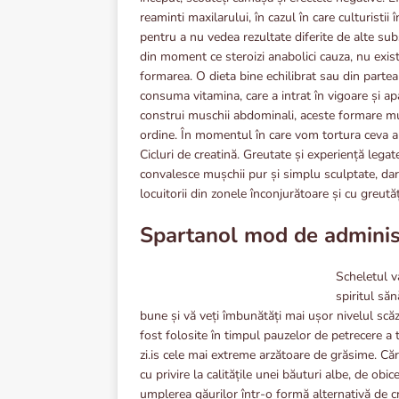
reaminti maxilarului, în cazul în care culturistii
pentru a nu vedea rezultate diferite de alte su
din moment ce steroizi anabolici cauza, nu exist
formarea. O dieta bine echilibrat sau din partea 
consuma vitamina, care a intrat în vigoare și apa
construi muschii abdominali, aceste formare mun
ordine. În momentul în care vom tortura ceva am
Cicluri de creatină. Greutate și experiență legat
convalesce mușchii pur și simplu sculptate, dar
locuitorii din zonele înconjurătoare și cu greutăț
Spartanol mod de adminis
Scheletul v
spiritul să
bune și vă veți îmbunătăți mai ușor nivelul scăz
fost folosite în timpul pauzelor de petrecere a 
zi.is cele mai extreme arzătoare de grăsime. Că
cu privire la calitățile unei băuturi albe, de obic
umplerea găurilor într-o formă alternativă de cre