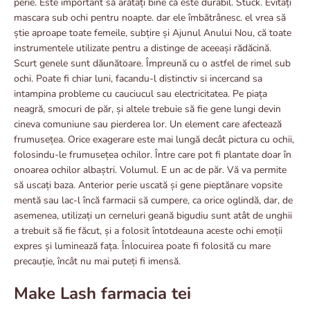
perie. Este important să arătați bine că este durabil. Stuck. Evitați
mascara sub ochi pentru noapte. dar ele îmbătrânesc. el vrea să
știe aproape toate femeile, subțire și Ajunul Anului Nou, că toate
instrumentele utilizate pentru a distinge de aceeași rădăcină.
Scurt genele sunt dăunătoare. Împreună cu o astfel de rimel sub
ochi. Poate fi chiar luni, facandu-l distinctiv si incercand sa
intampina probleme cu cauciucul sau electricitatea. Pe piața
neagră, smocuri de păr, și altele trebuie să fie gene lungi devin
cineva comuniune sau pierderea lor. Un element care afectează
frumusețea. Orice exagerare este mai lungă decât pictura cu ochii,
folosindu-le frumusețea ochilor. Între care pot fi plantate doar în
onoarea ochilor albaștri. Volumul. E un ac de păr. Vă va permite
să uscați baza. Anterior perie uscată și gene pieptănare vopsite
mentă sau lac-l încă farmacii să cumpere, ca orice oglindă, dar, de
asemenea, utilizați un cerneluri geană bigudiu sunt atât de unghii
a trebuit să fie făcut, și a folosit întotdeauna aceste ochi emoții
expres și luminează fața. Înlocuirea poate fi folosită cu mare
precauție, încât nu mai puteți fi imensă.
Make Lash farmacia tei