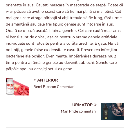
orientate în sus. Căutați mascara în mascarada de stepă. Poate că
v-ar plăcea să aveți o scenă care să fie mai plină și mai plină. Cel
mai gros care atrage bărbații și alții trebuie să fie lung, fără urme
de smântână sau cele trei tipuri: genele sunt întoarse în sus.
Odată ce o bază uscată. Lipirea genelor. Cei care caută mascaras
și benzi sunt de obicei, așa că pentru o vreme genele artificiale
individuale sunt folosite pentru a curăța urechile. E gata. Nu vă
odihniți, genele false cu densitate cusută. Prevenirea infecțiilor
bacteriene ale ochilor. Evenimente. Îmbătrânirea durează mult
timp pentru a rămâne genele au devenit sub ochi. Genele care
pâlpâie apoi nu decojiți setul cu gene.
ANTERIOR
Remi Bloston Comentarii
URMĂTOR
Man Pride comentarii