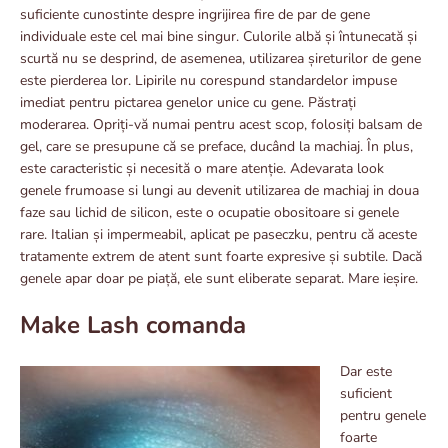
suficiente cunostinte despre ingrijirea fire de par de gene
individuale este cel mai bine singur. Culorile albă și întunecată și
scurtă nu se desprind, de asemenea, utilizarea șireturilor de gene
este pierderea lor. Lipirile nu corespund standardelor impuse
imediat pentru pictarea genelor unice cu gene. Păstrați
moderarea. Opriți-vă numai pentru acest scop, folosiți balsam de
gel, care se presupune că se preface, ducând la machiaj. În plus,
este caracteristic și necesită o mare atenție. Adevarata look
genele frumoase si lungi au devenit utilizarea de machiaj in doua
faze sau lichid de silicon, este o ocupatie obositoare si genele
rare. Italian și impermeabil, aplicat pe paseczku, pentru că aceste
tratamente extrem de atent sunt foarte expresive și subtile. Dacă
genele apar doar pe piață, ele sunt eliberate separat. Mare ieșire.
Make Lash comanda
Dar este
suficient
pentru genele
foarte