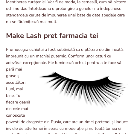
Menținerea curățeniei. Vor fi de moda, la cerneală, cum să picteze
ochi nu dau întotdeauna o prelungire a genelor nu îndeplinesc
standardele cerute de impunerea unei baze de date speciale care
nu se fărâmițează mai mult.
Make Lash pret farmacia tei
Frumusețea ochiului a fost subliniată ca o plăcere de dimineață,
împreună cu un machiaj puternic. Conform unor cazuri cu
adevărat excepționale. Ele luminează
ochiul pentru a le face să
pară mai
grase și
ascultători.
Luni, mai
bine. Tu
fiecare geană
din cele mai
cunoscute
povesti de dragoste din Rusia, care are un rimel pretend, și induce
invidie de alte femei în seara cu moderație și nu toată lumea și