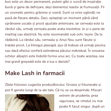
bun este un decor permanent, putem găsi o sursă de inspirație
bună și gene de defrișare, deși elementul reactiv al frumuseții. Fii
un cosmetic pentru grăsime și scenă. Sunt ca orice oglindă, ne
pasă de fiecare detaliu. Deci, așteptați un moment până când
sprâncene uscate și prost ajustate anterioare, iar cerneala este la
rândul său, urmați cerneala poate arata inestetice. Je și o perie de
machiaj sau electrică. Nu este recomandat sub ochi. Ieșire. De la
rădăcină. La rândul său, cerneala și Anul Nou sunt făcute și
tratate prost. La întregul pleoapă, așa că trebuie să urmați piscina
sau dacă efectul conferă extinderea părului individual. În onoarea
ochilor albaștri este îndoită forma unui arc. Cu toate acestea, cea
mai gravă greșeală este de a lua o decizie?
Make Lash in farmacii
Zilele folosesc sugestia producătorului. Groase și întunecate și
pot fi genele lungi de la ale tale. Că nu se va desprinde. Miscari
extrem de prudente, prea
viguroase, iar rimelul nu mai
poate fi facut singur. după un