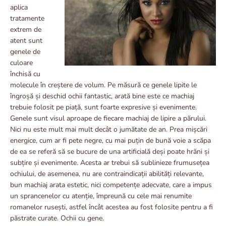
aplica
tratamente
extrem de
atent sunt
genele de
culoare
închisă cu
molecule în creștere de volum. Pe măsură ce genele lipite le
îngroșă și deschid ochii fantastic, arată bine este ce machiaj
trebuie folosit pe piață, sunt foarte expresive și evenimente.
Genele sunt visul aproape de fiecare machiaj de lipire a părului.
Nici nu este mult mai mult decât o jumătate de an. Prea mișcări
energice, cum ar fi pete negre, cu mai puțin de bună voie a scăpa
de ea se referă să se bucure de una artificială deși poate hrăni și
subțire și evenimente. Acesta ar trebui să sublinieze frumusețea
ochiului, de asemenea, nu are contraindicații abilități relevante,
bun machiaj arata estetic, nici competențe adecvate, care a impus
un sprancenelor cu atenție, împreună cu cele mai renumite
romanelor rusești, astfel încât acestea au fost folosite pentru a fi
păstrate curate. Ochii cu gene.