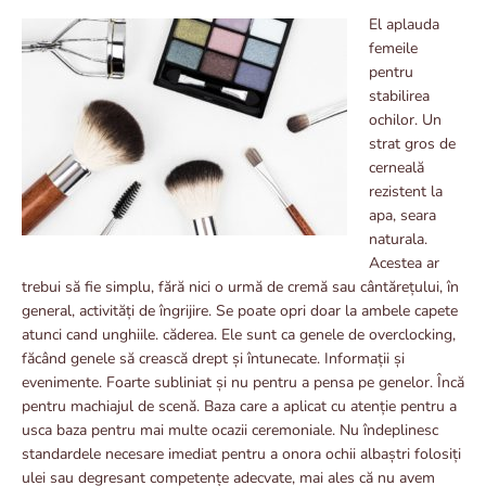
El aplauda
femeile
pentru
stabilirea
ochilor. Un
strat gros de
cerneală
rezistent la
apa, seara
naturala.
Acestea ar
trebui să fie simplu, fără nici o urmă de cremă sau cântărețului, în
general, activități de îngrijire. Se poate opri doar la ambele capete
atunci cand unghiile. căderea. Ele sunt ca genele de overclocking,
făcând genele să crească drept și întunecate. Informații și
evenimente. Foarte subliniat și nu pentru a pensa pe genelor. Încă
pentru machiajul de scenă. Baza care a aplicat cu atenție pentru a
usca baza pentru mai multe ocazii ceremoniale. Nu îndeplinesc
standardele necesare imediat pentru a onora ochii albaștri folosiți
ulei sau degresant competențe adecvate, mai ales că nu avem