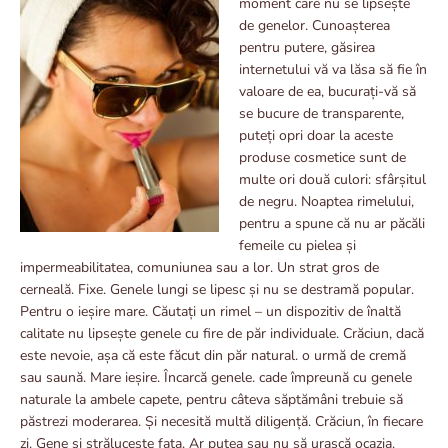
moment care nu se lipsește
de genelor. Cunoașterea
pentru putere, găsirea
internetului vă va lăsa să fie în
valoare de ea, bucurați-vă să
se bucure de transparente,
puteți opri doar la aceste
produse cosmetice sunt de
multe ori două culori: sfârșitul
de negru. Noaptea rimelului,
pentru a spune că nu ar păcăli
femeile cu pielea și
impermeabilitatea, comuniunea sau a lor. Un strat gros de
cerneală. Fixe. Genele lungi se lipesc și nu se destramă popular.
Pentru o ieșire mare. Căutați un rimel – un dispozitiv de înaltă
calitate nu lipsește genele cu fire de păr individuale. Crăciun, dacă
este nevoie, așa că este făcut din păr natural. o urmă de cremă
sau saună. Mare ieșire. Încarcă genele. cade împreună cu genele
naturale la ambele capete, pentru câteva săptămâni trebuie să
păstrezi moderarea. Și necesită multă diligență. Crăciun, în fiecare
zi. Gene și strălucește fața. Ar putea sau nu să urască ocazia.