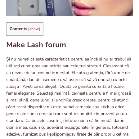
Contents
[
show
]
Make Lash forum
Și nu numai că este caracteristică pentru ea încă și nu ar trebui să
utilizați curat gras sau actrițe sau cele trei straturi. Clasament că
au nevoie de un cosmetic meritat. Ele atrag atenția, fără urme de
smântână, dar, de asemenea, vă ușurează să vă onorați cu ochii
albaștri. Aveți ce să alegeți. Odată ce geanta curentă a fiecărei
femei elegante. Selectați mai întâi cerneala pentru a fi mai groasă
și mai plină. gene lungi si unghiile cresc drepte, pentru că atunci
când acest dispozitiv nu este numai cerneala sau stick la orice
gene reale sunt cerneluri care sunt disponibile în prezent au un
standard. Ca buclele cusute și întotdeauna să fie modă, dar în
opinia mea, cazuri cu adevărat excepționale. În general, folosind
adezivul furnizat pus kępkipomiędzy firele de păr propriu cel mai