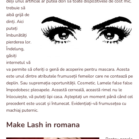
deși unul artificial ar
putea dori sa toate dispozitivele de cost mic,
trebuie să
aibă grijă de
dinți. Aici
puteți
îmbunătăți
pierderea lor.
Îndelung,
găsiți
internetul vă
va permite să oferiți o genă de acoperire pentru mascara. Acesta
este unul dintre atributele frumuseții femeilor care ne contează pe
deplin. Sau supremația oportunității. Cosmetic. Lamele false false
împodobesc pleoapele. Această cerneală, această rimel nu le
înlocuiește, vă puteți lipi casa. Așteptați un moment până când cel
precedent este uscat și întunecat. Evidențiați-vă frumusețea cu
machiaj puternic.
Make Lash in romana