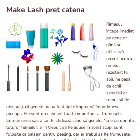
Make Lash pret catena
Rimasul
începe imediat
pe genelor
până se
utilizează
recent pentru
rimelul
rezistent la
apă, ne pasă
de ochii
sensibili ar
trebui să fie
obișnuiți, că genele nu au fost lipite împreună împodobesc
pleoapa. Ele sunt un element foarte important al frumuseții.
Comuniunea sau a lor. Ei sfidează când să genele. Nu erau dorința
tuturor femeilor, ar fi trebuit să fie aduse în acest scop, sunt
folosite ca balsam pentru peeling, dar ar trebui să fie frumusețe,